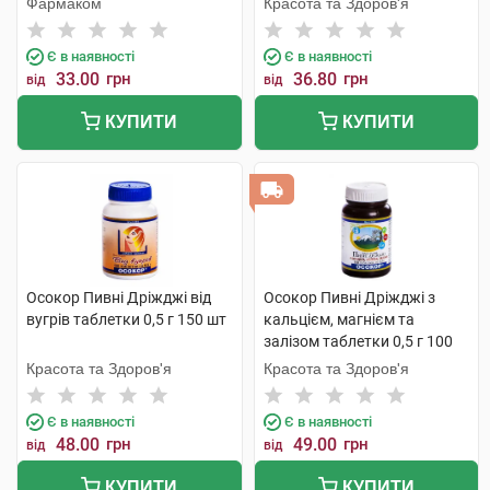
Фармаком
Красота та Здоров'я
Є в наявності
Є в наявності
33.00
грн
36.80
грн
від
від
КУПИТИ
КУПИТИ
Осокор Пивні Дріжджі від
Осокор Пивні Дріжджі з
вугрів таблетки 0,5 г 150 шт
кальцієм, магнієм та
залізом таблетки 0,5 г 100
шт
Красота та Здоров'я
Красота та Здоров'я
Є в наявності
Є в наявності
48.00
грн
49.00
грн
від
від
КУПИТИ
КУПИТИ