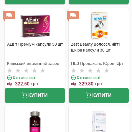
АЕвіт Преміум капсули 30 шт
Zest Beauty Волосся, нігті,
шкіра капсули 30 шт
Київський вітамінний завод
ПЕЗ Продакшнс Юроп Кфт
Є в наявності
Є в наявності
322.50
грн
329.80
грн
від
від
КУПИТИ
КУПИТИ