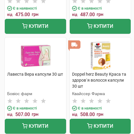
Є в наявності
Є в наявності
475.00
грн
487.00
грн
від
від
КУПИТИ
КУПИТИ
Лавеста Вера капсули 30 шт
Doppel herz Beauty Краса та
здоров`я волосся капсули
30 шт
Бовіос фарм
Квайссер Фарма
Є в наявності
Є в наявності
507.00
грн
508.00
грн
від
від
КУПИТИ
КУПИТИ