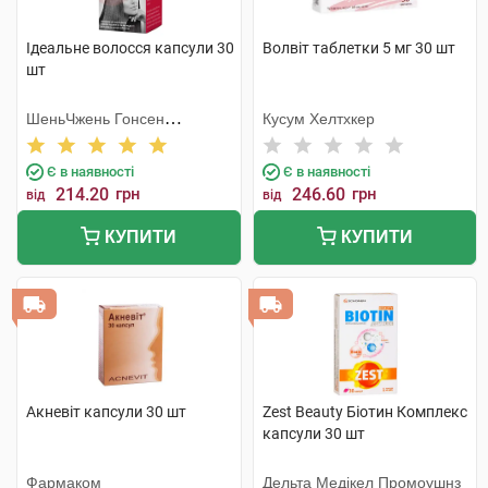
Ідеальне волосся капсули 30
Волвіт таблетки 5 мг 30 шт
шт
ШеньЧжень Гонсен
Кусум Хелтхкер
Байоледжі Індастрі Ко. Лтд
Є в наявності
Є в наявності
214.20
грн
246.60
грн
від
від
КУПИТИ
КУПИТИ
Акневіт капсули 30 шт
Zest Beauty Біотин Комплекс
капсули 30 шт
Фармаком
Дельта Медікел Промоушнз