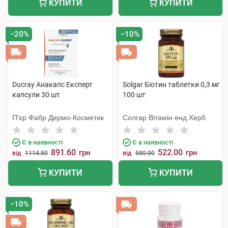
КУПИТИ
КУПИТИ
−20%
−10%
Ducray Анакапс Експерт
Solgar Біотин таблетки 0,3 мг
капсули 30 шт
100 шт
П'єр Фабр Дермо-Косметик
Солгар Вітамін енд Херб
Є в наявності
Є в наявності
891.60
522.00
грн
грн
від
1114.50
від
580.00
КУПИТИ
КУПИТИ
−10%