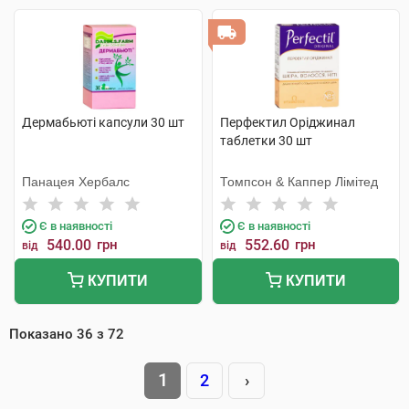
Дермабьюті капсули 30 шт
Перфектил Оріджинал
таблетки 30 шт
Панацея Хербалс
Томпсон & Каппер Лімітед
Є в наявності
Є в наявності
540.00
грн
552.60
грн
від
від
КУПИТИ
КУПИТИ
Показано
36
з
72
1
2
›