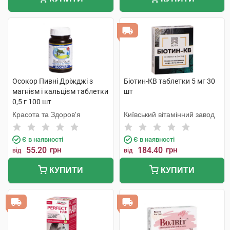
Осокор Пивні Дріжджі з
Біотин-КВ таблетки 5 мг 30
магнієм і кальцієм таблетки
шт
0,5 г 100 шт
Красота та Здоров'я
Київський вітамінний завод
Є в наявності
Є в наявності
55.20
грн
184.40
грн
від
від
КУПИТИ
КУПИТИ