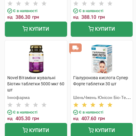
Є в наявності
Є в наявності
386.30
грн
388.10
грн
від
від
КУПИТИ
КУПИТИ
Novel Вітаміни жувальні
Гіалуронова кислота Супер
Біотин таблетки 5000 мкг 60
Форте таблетки 30 шт
шт
Іннофарма
ШеньЧжень Юнісон Біо-Тек
Ко. Лтд
Є в наявності
Є в наявності
405.30
грн
407.60
грн
від
від
КУПИТИ
КУПИТИ