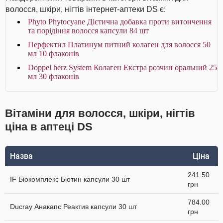
волосся, шкіри, нігтів інтернет-аптеки DS є:
Phyto Phytocyane Дієтична добавка проти витончення
та порідіння волосся капсули 84 шт
Перфектил Платинум питний колаген для волосся 50
мл 10 флаконів
Doppel herz System Колаген Екстра розчин оральний 25
мл 30 флаконів
Вітаміни для волосся, шкіри, нігтів
ціна в аптеці DS
Назва
Ціна
241.50
IF Біокомплекс Біотин капсули 30 шт
грн
784.00
Ducray Анакапс Реактив капсули 30 шт
грн