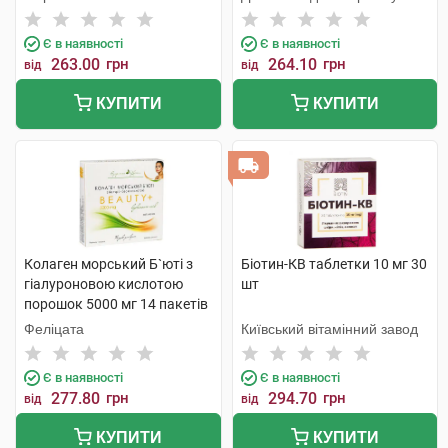
Є в наявності
Є в наявності
263.00
грн
264.10
грн
від
від
КУПИТИ
КУПИТИ
Колаген морський Б`юті з
Біотин-КВ таблетки 10 мг 30
гіалуроновою кислотою
шт
порошок 5000 мг 14 пакетів
Феліцата
Київський вітамінний завод
Є в наявності
Є в наявності
277.80
грн
294.70
грн
від
від
КУПИТИ
КУПИТИ