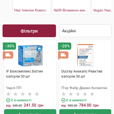
Hair Intense Комплекс для покращення стану та відновлення волосся 30 днів
№09 Вітамінно-мінеральний комплекс Біотин Макс
Фільтри
−30%
−20%
IF Біокомплекс Біотин
Ducray Анакапс Реактив
капсули 30 шт
капсули 30 шт
Чарлі ПП
П'єр Фабр Дермо-Косметик
Є в наявності
Є в наявності
241.50
784.00
грн
грн
від
345.00
від
980.00