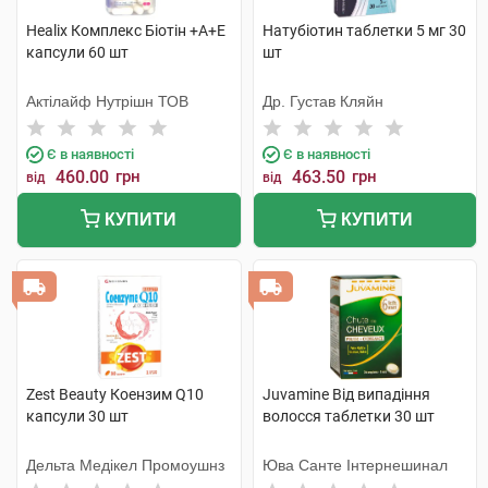
Healix Комплекс Біотін +А+Е
Натубіотин таблетки 5 мг 30
капсули 60 шт
шт
Актілайф Нутрішн ТОВ
Др. Густав Кляйн
Є в наявності
Є в наявності
460.00
грн
463.50
грн
від
від
КУПИТИ
КУПИТИ
Zest Beauty Коензим Q10
Juvamine Від випадіння
капсули 30 шт
волосся таблетки 30 шт
Дельта Медікел Промоушнз
Юва Санте Інтернешинал