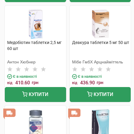
Медобіотин таблетки 2,5 мг
Деакура таблетки 5 мг 50 шт
60 шт
Антон Хюбнер
Мібе ГмбХ Арцнайміттель
Є в наявності
Є в наявності
410.60
грн
436.90
грн
від
від
КУПИТИ
КУПИТИ