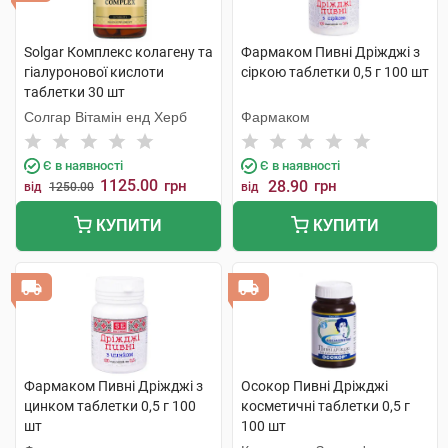
Solgar Комплекс колагену та
Фармаком Пивні Дріжджі з
гіалуронової кислоти
сіркою таблетки 0,5 г 100 шт
таблетки 30 шт
Солгар Вітамін енд Херб
Фармаком
Є в наявності
Є в наявності
1125.00
грн
28.90
грн
від
1250.00
від
КУПИТИ
КУПИТИ
Фармаком Пивні Дріжджі з
Осокор Пивні Дріжджі
цинком таблетки 0,5 г 100
косметичні таблетки 0,5 г
шт
100 шт