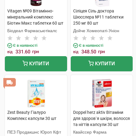
Vitagen №09 Вітамінно-
Сiлiцея Сіль доктора
мінеральний комплекс
Шюсслера №11 таблетки
Біотин Макс таблетки 60 шт
250 мг 80 шт
Біодеал Фармасьютікалс
Дойче Хомеопаті-Уніон
Є в наявності
Є в наявності
331.60
грн
348.50
грн
від
від
КУПИТИ
КУПИТИ
Zest Beauty Гіалуро
Doppel herz aktiv Вітаміни
Комплекс капсули 30 шт
для здоров`я шкіри, волосся
та нігтів капсули 30 шт
ПЕЗ Продакшнс Юроп Кфт
Квайссер Фарма