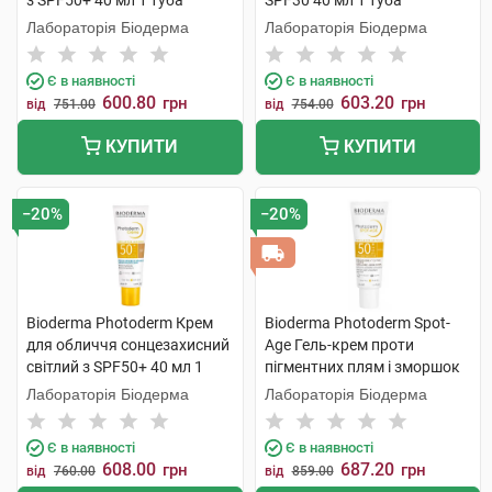
з SPF50+ 40 мл 1 туба
SPF30 40 мл 1 туба
Лабораторія Біодерма
Лабораторія Біодерма
Є в наявності
Є в наявності
600.80
603.20
грн
грн
від
751.00
від
754.00
КУПИТИ
КУПИТИ
−20%
−20%
Bioderma Photoderm Крем
Bioderma Photoderm Spot-
для обличчя сонцезахисний
Age Гель-крем проти
світлий з SPF50+ 40 мл 1
пігментних плям і зморшок
туба
SPF50+ 40 мл 1 туба
Лабораторія Біодерма
Лабораторія Біодерма
Є в наявності
Є в наявності
608.00
687.20
грн
грн
від
760.00
від
859.00