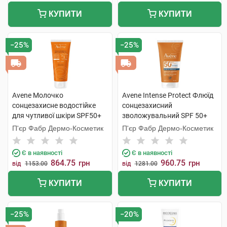
КУПИТИ
КУПИТИ
−25%
−25%
Avene Молочко
Avene Intense Protect Флюїд
сонцезахисне водостійке
сонцезахисний
для чутливої шкіри SPF50+
зволожувальний SPF 50+
100 мл 1 туба
150 мл 1 туба
П'єр Фабр Дермо-Косметик
П'єр Фабр Дермо-Косметик
Є в наявності
Є в наявності
864.75
960.75
грн
грн
від
1153.00
від
1281.00
КУПИТИ
КУПИТИ
−25%
−20%