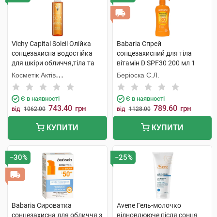
Vichy Capital Soleil Олійка
Babaria Спрей
сонцезахисна водостійка
сонцезахисний для тіла
для шкіри обличчя,тіла та
вітамін D SPF30 200 мл 1
волосся SPF50+ 200 мл 1
флакон
Косметік Актів
Беріоска С.Л.
флакон
Інтернаціональ
Є в наявності
Є в наявності
743.40
789.60
грн
грн
від
1062.00
від
1128.00
КУПИТИ
КУПИТИ
−30%
−25%
Babaria Сироватка
Avene Гель-молочко
сонцезахисна для обличчя з
відновлюючe після сонця