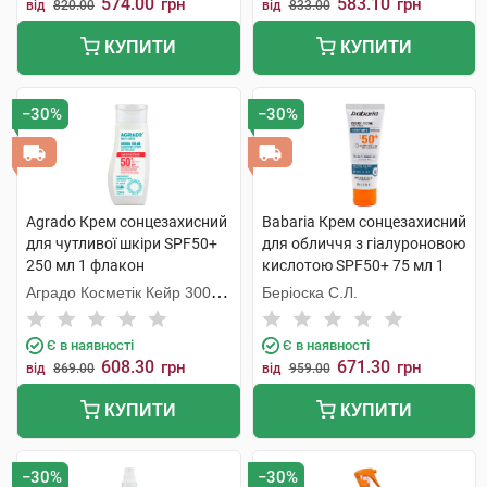
574.00
583.10
грн
грн
від
820.00
від
833.00
КУПИТИ
КУПИТИ
−30%
−30%
Agrado Крем сонцезахисний
Babaria Крем сонцезахисний
для чутливої шкіри SPF50+
для обличчя з гіалуроновою
250 мл 1 флакон
кислотою SPF50+ 75 мл 1
туба
Аградо Косметік Кейр 3000
Беріоска С.Л.
С.Л.У.
Є в наявності
Є в наявності
608.30
671.30
грн
грн
від
869.00
від
959.00
КУПИТИ
КУПИТИ
−30%
−30%