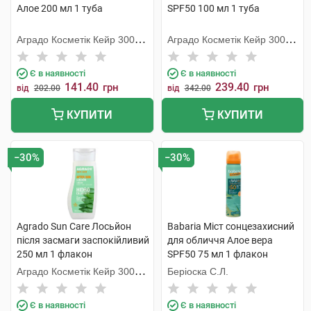
Алое 200 мл 1 туба
SPF50 100 мл 1 туба
Аградо Косметік Кейр 3000
Аградо Косметік Кейр 3000
С.Л.У.
С.Л.У.
Є в наявності
Є в наявності
141.40
239.40
грн
грн
від
202.00
від
342.00
КУПИТИ
КУПИТИ
−30%
−30%
Agrado Sun Care Лосьйон
Babaria Міст сонцезахисний
після засмаги заспокійливий
для обличчя Алое вера
250 мл 1 флакон
SPF50 75 мл 1 флакон
Аградо Косметік Кейр 3000
Беріоска С.Л.
С.Л.У.
Є в наявності
Є в наявності