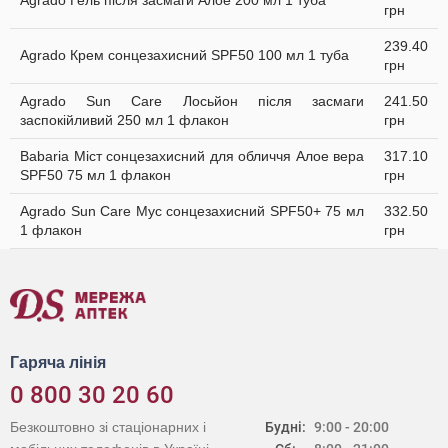
Agrado Гель після засмаги Алое 200 мл 1 туба
грн
239.40
Agrado Крем сонцезахисний SPF50 100 мл 1 туба
грн
Agrado Sun Care Лосьйон після засмаги
241.50
заспокійливий 250 мл 1 флакон
грн
Babaria Міст сонцезахисний для обличчя Алое вера
317.10
SPF50 75 мл 1 флакон
грн
Agrado Sun Care Мус сонцезахисний SPF50+ 75 мл
332.50
1 флакон
грн
Гаряча лінія
0 800 30 20 60
Безкоштовно зі стаціонарних і
Будні:
9:00 - 20:00