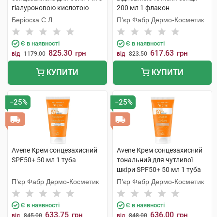
гіалуроновою кислотою
200 мл 1 флакон
SPF50+ 30 мл 1 флакон
Беріоска С.Л.
П'єр Фабр Дермо-Косметик
Є в наявності
Є в наявності
825.30
617.63
грн
грн
від
1179.00
від
823.50
КУПИТИ
КУПИТИ
−25%
−25%
Avene Крем сонцезахисний
Avene Крем сонцезахисний
SPF50+ 50 мл 1 туба
тональний для чутливої
шкіри SPF50+ 50 мл 1 туба
П'єр Фабр Дермо-Косметик
П'єр Фабр Дермо-Косметик
Є в наявності
Є в наявності
633.75
636.00
грн
грн
від
845.00
від
848.00