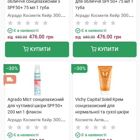
обличчя сонцезахисний з
для обличчя SPF50+ 75 мл 1
SPF50+ 75 мл 1 туба
туба
Аградо Косметік Кейр 3000
Аградо Косметік Кейр 3000
С.Л.У.
С.Л.У.
Є в наявності
Є в наявності
476.00
476.00
грн
грн
від
680.00
від
680.00
КУПИТИ
КУПИТИ
−30%
−30%
Agrado Міст сонцезахисний
Vichy Capital Soleil Крем
для чутливої шкіри SPF50+
сонцезахисний для
200 мл 1 флакон
нормальної та сухої шкіри
SPF50+ 50 мл 1 туба
Аградо Косметік Кейр 3000
Косметік Актів
С.Л.У.
Інтернаціональ
Є в наявності
Є в наявності