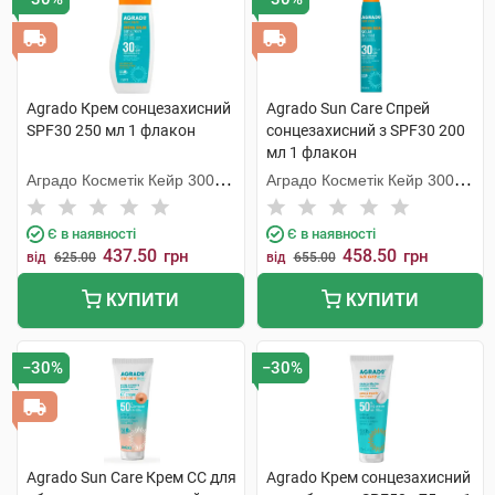
Agrado Крем сонцезахисний
Agrado Sun Care Спрей
SPF30 250 мл 1 флакон
сонцезахисний з SPF30 200
мл 1 флакон
Аградо Косметік Кейр 3000
Аградо Косметік Кейр 3000
С.Л.У.
С.Л.У.
Є в наявності
Є в наявності
437.50
458.50
грн
грн
від
625.00
від
655.00
КУПИТИ
КУПИТИ
−30%
−30%
Agrado Sun Care Крем СС для
Agrado Крем сонцезахисний