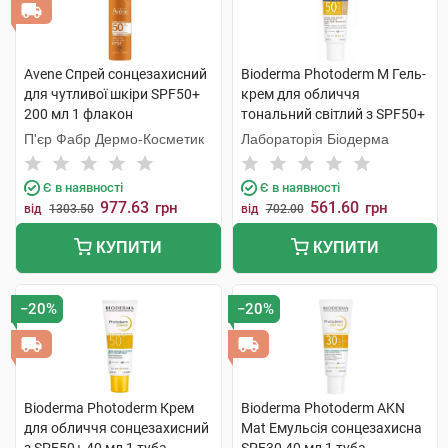
Avene Спрей сонцезахисний
Bioderma Photoderm M Гель-
для чутливої шкіри SPF50+
крем для обличчя
200 мл 1 флакон
тональний світлий з SPF50+
40 мл 1 туба
П'єр Фабр Дермо-Косметик
Лабораторія Біодерма
Є в наявності
Є в наявності
977.63
561.60
грн
грн
від
1303.50
від
702.00
КУПИТИ
КУПИТИ
−20%
−20%
Bioderma Photoderm Крем
Bioderma Photoderm AKN
для обличчя сонцезахисний
Mat Емульсія сонцезахисна