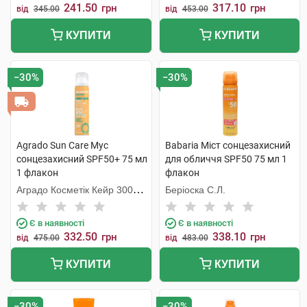
241.50
317.10
грн
грн
від
345.00
від
453.00
КУПИТИ
КУПИТИ
−30%
−30%
Agrado Sun Care Мус
Babaria Міст сонцезахисний
сонцезахисний SPF50+ 75 мл
для обличчя SPF50 75 мл 1
1 флакон
флакон
Аградо Косметік Кейр 3000
Беріоска С.Л.
С.Л.У.
Є в наявності
Є в наявності
332.50
338.10
грн
грн
від
475.00
від
483.00
КУПИТИ
КУПИТИ
−30%
−30%