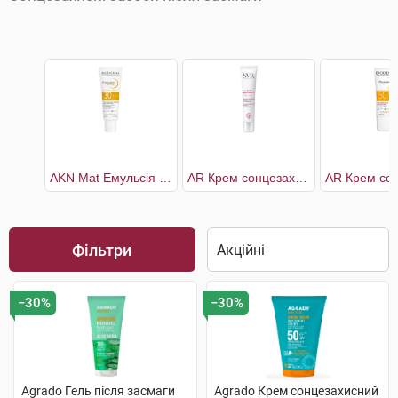
AKN Mat Емульсія сонцезахисна SPF30
AR Крем сонцезахисний SPF50+
Фільтри
−30%
−30%
Agrado Гель після засмаги
Agrado Крем сонцезахисний