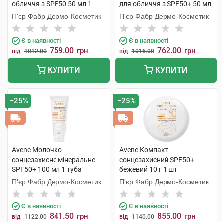
обличчя з SPF50 50 мл 1
для обличчя з SPF50+ 50 мл
флакон
1 флакон
П'єр Фабр Дермо-Косметик
П'єр Фабр Дермо-Косметик
Є в наявності
Є в наявності
759.00
762.00
грн
грн
від
1012.00
від
1016.00
КУПИТИ
КУПИТИ
−25%
−25%
Avene Молочко
Avene Компакт
сонцезахисне мінеральне
сонцезахисний SPF50+
SPF50+ 100 мл 1 туба
бежевий 10 г 1 шт
П'єр Фабр Дермо-Косметик
П'єр Фабр Дермо-Косметик
Є в наявності
Є в наявності
841.50
855.00
грн
грн
від
1122.00
від
1140.00