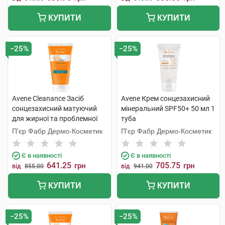
КУПИТИ
КУПИТИ
−25%
−25%
Avene Cleanance Засіб
Avene Крем сонцезахисний
сонцезахисний матуючий
мінеральний SPF50+ 50 мл 1
для жирної та проблемної
туба
шкіри SPF50+ 50 мл 1
П'єр Фабр Дермо-Косметик
П'єр Фабр Дермо-Косметик
флакон
Є в наявності
Є в наявності
641.25
705.75
грн
грн
від
855.00
від
941.00
КУПИТИ
КУПИТИ
−25%
−25%