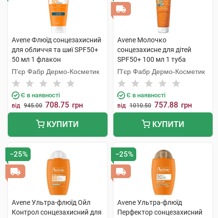
Avene Флюїд сонцезахисний
Avene Молочко
для обличчя та шиї SPF50+
сонцезахисне для дітей
50 мл 1 флакон
SPF50+ 100 мл 1 туба
П'єр Фабр Дермо-Косметик
П'єр Фабр Дермо-Косметик
Є в наявності
Є в наявності
708.75
757.88
грн
грн
від
945.00
від
1010.50
КУПИТИ
КУПИТИ
−25%
−25%
Avene Ультра-флюїд Ойл
Avene Ультра-флюїд
Контрол сонцезахисний для
Перфектор сонцезахисний