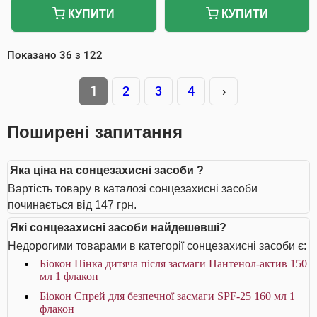
КУПИТИ
КУПИТИ
Показано
36
з
122
1
2
3
4
›
Поширені запитання
Яка ціна на сонцезахисні засоби ?
Вартість товару в каталозі сонцезахисні засоби
починається від 147 грн.
Які сонцезахисні засоби найдешевші?
Недорогими товарами в категорії сонцезахисні засоби є:
Біокон Пінка дитяча після засмаги Пантенол-актив 150
мл 1 флакон
Біокон Спрей для безпечної засмаги SPF-25 160 мл 1
флакон