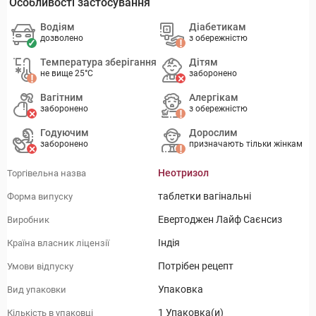
Особливості застосування
Водіям
Діабетикам
дозволено
з обережністю
Температура зберігання
Дітям
не вище 25°C
заборонено
Вагітним
Алергікам
заборонено
з обережністю
Годуючим
Дорослим
заборонено
призначають тільки жінкам
Неотризол
Торгівельна назва
таблетки вагінальні
Форма випуску
Евертоджен Лайф Саєнсиз
Виробник
Індія
Країна власник ліцензії
Потрібен рецепт
Умови відпуску
Упаковка
Вид упаковки
1 Упаковка(и)
Кількість в упаковці