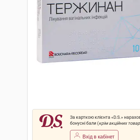
За карткою клієнта «D.S.» нарах
бонусні бали (
крім акційних товар
Вхід в кабінет