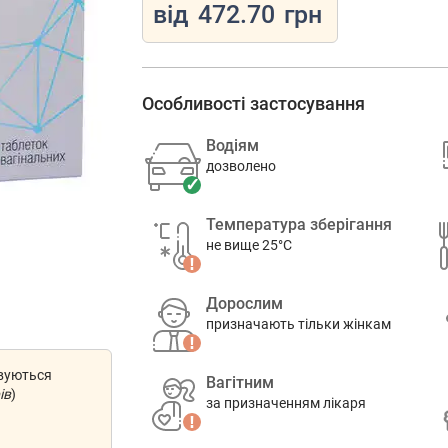
від
472.70
грн
Особливості застосування
Водіям
дозволено
Температура зберігання
не вище 25°C
Дорослим
призначають тільки жінкам
овуються
Вагітним
ів
)
за призначенням лікаря