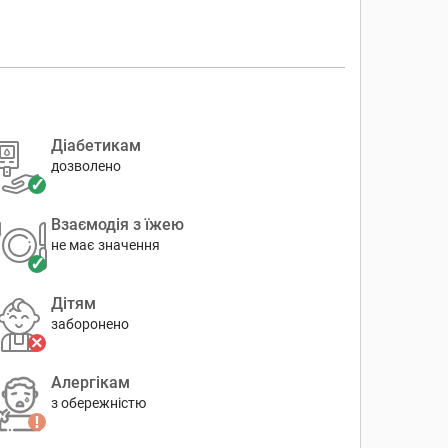
Діабетикам
дозволено
Взаємодія з їжею
не має значення
Дітям
заборонено
Алергікам
з обережністю