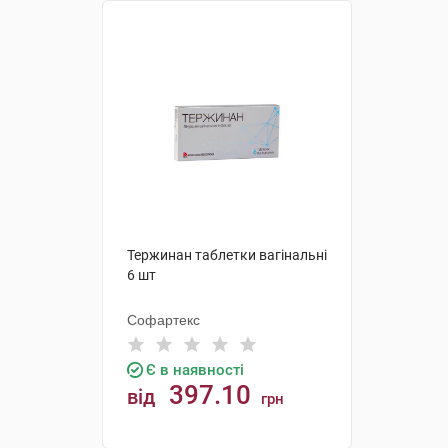
Тержинан таблетки вагінальні
6 шт
Софартекс
Є в наявності
397.10
від
грн