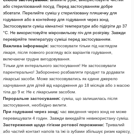
або стерилізований посуд. Перед застосуванням добре
збовтати. Перелийте суміш у стерилізовану пляшечку для
годування або в контейнер для годування через зонд.
Застосовувати суміш кімнатної температури або підігріти до 37
°С. Не використовуйте мікрохвильову піч для розігріву. Завжди
перевіряйте температуру суміші перед застосуванням.
Важлива інформація:
застосовувати тільки під наглядом
лікаря, після повного розгляду всіх варіантів годування,
включаючи грудне вигодовування.
Тільки для ентерального застосування! Не застосовувати
парентерально! Заборонено розбавляти продукт та додавати
лікарські засоби. Може застосовуватись як єдине джерело
харчування для дітей від народження до 18 місяців або з масою
тіла до 9 кг. Не є лікарським засобом.
Пероральне застосування:
суміш, що залишилась після
застосування, необхідно вилити.
При годуванні через зонд:
час введення через зонд не може
перевищувати 4 годин. Завжди викидайте невикористану суміш.
Застереження щодо гігієни ротової порожнини:
Тривалий
або частий контакт напоїв та їжі із зубами збільшує ризик карієсу,