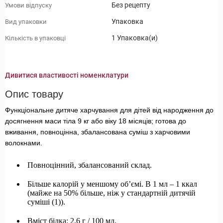
Без рецепту
Умови відпуску
Упаковка
Вид упаковки
1 Упаковка(и)
Кількість в упаковці
Дивитися властивості номенклатури
Опис товару
Функціональне дитяче харчування для дітей від народження до
досягнення маси тіла 9 кг або віку 18 місяців; готова до
вживання, повноцінна, збалансована суміш з харчовими
волокнами.
Повноцінний, збалансований склад.
Більше калорій у меншому об’ємі. В 1 мл – 1 ккал
(майже на 50% більше, ніж у стандартній дитячій
суміші (1)).
Вміст білка: 2,6 г / 100 мл.