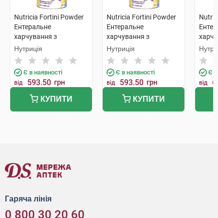
Nutricia Fortini Powder
Nutricia Fortini Powder
Nutric
Ентеральне
Ентеральне
Ентер
харчування з
харчування з
харчу
ванільним смаком для
ванільним смаком для
нейт
Нутриція
Нутриція
Нутри
дітей від 1 року та
дітей від 1 року та
для ді
старше 400 г 1 банка
старше 400 г 1 банка
старш
Є в наявності
Є в наявності
Є в
593.50
грн
593.50
грн
6
від
від
від
КУПИТИ
КУПИТИ
Гаряча лінія
0 800 30 20 60