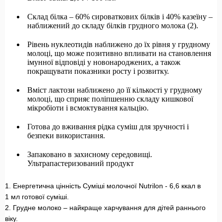
Склад білка – 60% сироваткових білків і 40% казеїну –
наближений до складу білків грудного молока (2).
Рівень нуклеотидів наближено до їх рівня у грудному
молоці, що може позитивно впливати на становлення
імунної відповіді у новонароджених, а також
покращувати показники росту і розвитку.
Вміст лактози наближено до її кількості у грудному
молоці, що сприяє поліпшенню складу кишкової
мікробіоти і всмоктування кальцію.
Готова до вживання рідка суміш для зручності і
безпеки використання.
Запаковано в захисному середовищі.
Ультрапастеризований продукт
1. Енергетична цінність Суміші молочної Nutrilon - 6,6 ккал в
1 мл готової суміші.
2. Грудне молоко – найкраще харчування для дітей раннього
віку.