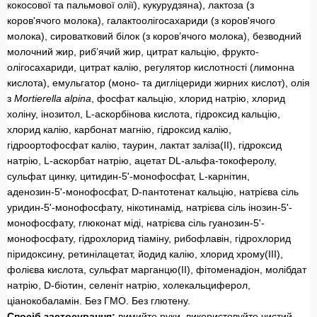
кокосової та пальмової олії), кукурудзяна), лактоза (з
коров'ячого молока), галактоолігосахариди (з коров'ячого
молока), сироватковий білок (з коров’ячого молока), безводний
молочний жир, риб’ячий жир, цитрат кальцію, фрукто-
олігосахариди, цитрат калію, регулятор кислотності (лимонна
кислота), емульгатор (моно- та дигліцериди жирних кислот), олія
з
Mortierella alpina
,
фосфат кальцію, хлорид натрію, хлорид
холіну, інозитол, L-аскорбінова кислота, гідроксид кальцію,
хлорид калію, карбонат магнію, гідроксид калію,
гідроортофосфат калію, таурин, лактат заліза(II), гідроксид
натрію, L-аскорбат натрію, ацетат DL-альфа-токоферолу,
сульфат цинку, цитидин-5'-монофосфат, L-карнітин,
аденозин-5'-монофосфат, D-пантотенат кальцію, натрієва сіль
уридин-5'-монофосфату, нікотинамід, натрієва сіль інозин-5'-
монофосфату, глюконат міді, натрієва сіль гуанозин-5'-
монофосфату, гідрохлорид тіаміну, рибофлавін, гідрохлорид
піридоксину, ретинілацетат, йодид калію, хлорид хрому(III),
фолієва кислота, сульфат марганцю(II), фітоменадіон, молібдат
натрію, D-біотин, селеніт натрію, холекальциферол,
ціанокобаламін. Без ГМО. Без глютену.
Спосіб застосування:
вимийте руки, використовуйте чистий