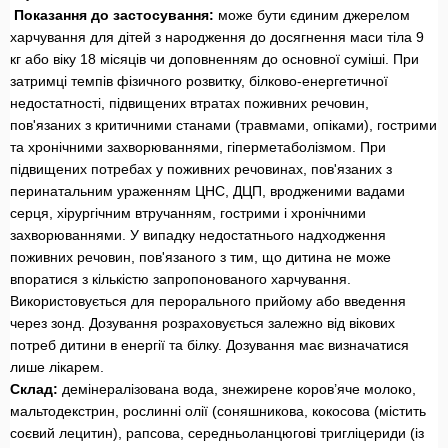
Показання до застосування:
може бути єдиним джерелом
харчування для дітей з народження до досягнення маси тіла 9
кг або віку 18 місяців чи доповненням до основної суміші. При
затримці темпів фізичного розвитку, білково-енергетичної
недостатності, підвищених втратах поживних речовин,
пов'язаних з критичними станами (травмами, опіками), гострими
та хронічними захворюваннями, гіперметаболізмом. При
підвищених потребах у поживних речовинах, пов'язаних з
перинатальним ураженням ЦНС, ДЦП, вродженими вадами
серця, хірургічним втручанням, гострими і хронічними
захворюваннями. У випадку недостатнього надходження
поживних речовин, пов'язаного з тим, що дитина не може
впоратися з кількістю запропонованого харчування.
Використовується для перорального прийому або введення
через зонд. Дозування розраховується залежно від вікових
потреб дитини в енергії та білку. Дозування має визначатися
лише лікарем.
Склад:
демінералізована вода, знежирене коров’яче молоко,
мальтодекстрин, рослинні олії (соняшникова, кокосова (містить
соєвий лецитин), рапсова, середньоланцюгові тригліцериди (із