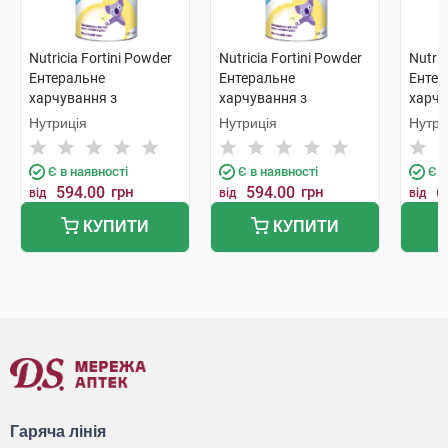
Nutricia Fortini Powder
Nutricia Fortini Powder
Nutric
Ентеральне
Ентеральне
Ентер
харчування з
харчування з
харчу
ванільним смаком для
ванільним смаком для
нейт
Нутриція
Нутриція
Нутри
дітей від 1 року та
дітей від 1 року та
для ді
старше 400 г 1 банка
старше 400 г 1 банка
старш
Є в наявності
Є в наявності
Є в
594.00
грн
594.00
грн
6
від
від
від
КУПИТИ
КУПИТИ
Гаряча лінія