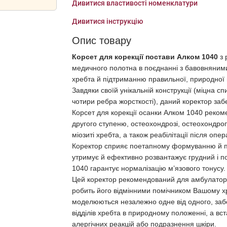
Дивитися властивості номенклатури
Дивитися інструкцію
Опис товару
Корсет для корекції постави Алком 1040
з 
медичного полотна в поєднанні з бавовняним
хребта й підтриманню правильної, природної 
Завдяки своїй унікальній конструкції (міцна с
чотири ребра жорсткості), даний коректор заб
Корсет для корекції осанки Алком 1040 реком
другого ступеню, остеохондрозі, остеохондропа
міозиті хребта, а також реабілітації після опер
Коректор сприяє поетапному формуванню й пі
утримує й ефективно розвантажує грудний і по
1040 гарантує нормалізацію м’язового тонусу.
Цей коректор рекомендований для амбулаторн
робить його відмінними помічником Вашому хр
моделюються незалежно одне від одного, заб
відділів хребта в природному положенні, а вст
алергічних реакцій або подразнення шкіри.