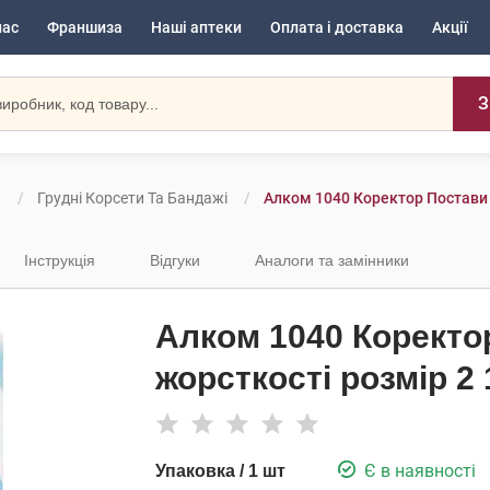
нас
Франшиза
Наші аптеки
Оплата і доставка
Акції
З
и
Грудні Корсети Та Бандажі
Алком 1040 Коректор Постави 
Інструкція
Відгуки
Аналоги та замінники
Алком 1040 Коректо
жорсткості розмір 2 
Є в наявності
Упаковка / 1 шт