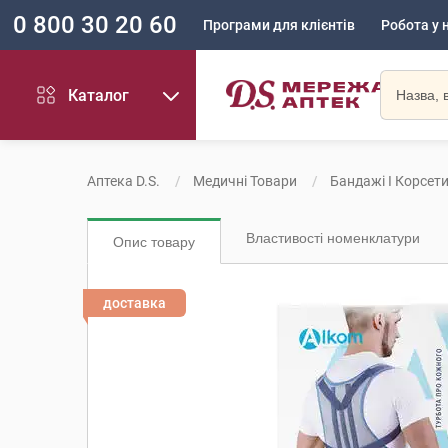
0 800 30 20 60
Програми для клієнтів
Робота у 
Каталог
Аптека D.S.
Медичні Товари
Бандажі І Корсет
Властивості номенклатури
Опис товару
доставка