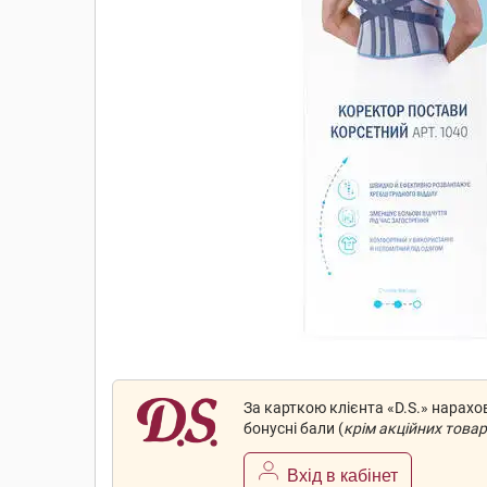
За карткою клієнта «D.S.» нарах
бонусні бали (
крім акційних товар
Вхід в кабінет