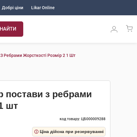
Добрі ціни
Likar Online
НАЙТИ
З Ребрами Жорсткості Розмір 2 1 Шт
р постави з ребрами
1 шт
код товару: ЦБ000009288
Ціна дійсна при резервуванні