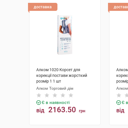
доставка
достав
Алком 1020 Корсет для
Алком
корекції постави жорсткий
корек
розмір 1 1 шт
розмір
Алком Торговий дім
Алком
Є в наявності
Є 
2163.50
від
від
грн