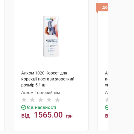
доставка
Алком 1020 Корсет для
Алком 1021 Ко
корекції постави жорсткий
корекції осанк
розмір 5 1 шт
універсальний 
Алком Торговий дім
Алком Торгови
Є в наявності
Є в наявно
1565.00
135
від
від
грн