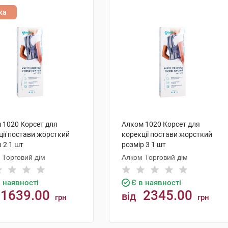
ка
 1020 Корсет для
Алком 1020 Корсет для
ції постави жорсткий
корекції постави жорсткий
 2 1 шт
розмір 3 1 шт
 Торговий дім
Алком Торговий дім
в наявності
Є в наявності
1639.00
2345.00
від
грн
грн