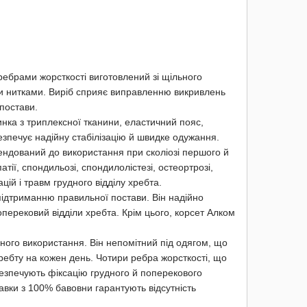
ребрами жорсткості виготовлений зі щільного
и нитками. Виріб сприяє виправленню викривлень
постави.
пинка з триплексної тканини, еластичний пояс,
езпечує надійну стабілізацію й швидке одужання.
ендований до використання при сколіозі першого й
тії, спондильозі, спондилолістезі, остеортрозі,
ацій і травм грудного відділу хребта.
дтриманню правильної постави. Він надійно
перековий відділи хребта. Крім цього, корсет Алком
ого використання. Він непомітний під одягом, що
ебту на кожен день. Чотири ребра жорсткості, що
езпечують фіксацію грудного й поперекового
авки з 100% бавовни гарантують відсутність