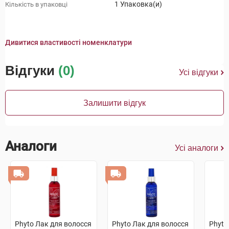
1 Упаковка(и)
Кількість в упаковці
Дивитися властивості номенклатури
Відгуки
(0)
Усі відгуки
Залишити відгук
Аналоги
Усі аналоги
Phyto Лак для волосся
Phyto Лак для волосся
Phyto