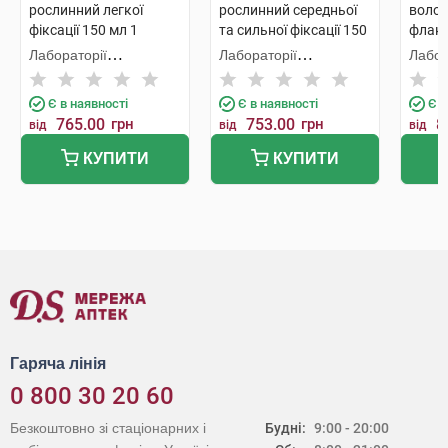
рослинний легкої
рослинний середньої
волос
фіксації 150 мл 1
та сильної фіксації 150
флак
флакон
мл 1 флакон
Лабораторії
Лабораторії
Лабор
Фітосольба
Фітосольба
Фітос
Є в наявності
Є в наявності
Є в
765.00
грн
753.00
грн
8
від
від
від
КУПИТИ
КУПИТИ
Гаряча лінія
0 800 30 20 60
Безкоштовно зі стаціонарних і
Будні:
9:00 - 20:00