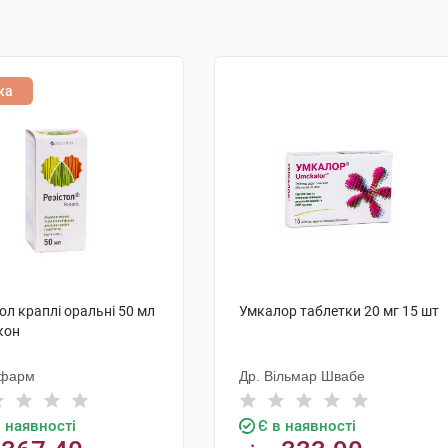
ка
ол краплі оральні 50 мл
Умкалор таблетки 20 мг 15 шт
кон
чфарм
Др. Вільмар Швабе
в наявності
Є в наявності