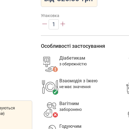
Упаковка
1
Особливості застосування
Діабетикам
з обережністю
Взаємодія з їжею
не має значення
Вагітним
овуються
заборонено
ів
)
Годуючим