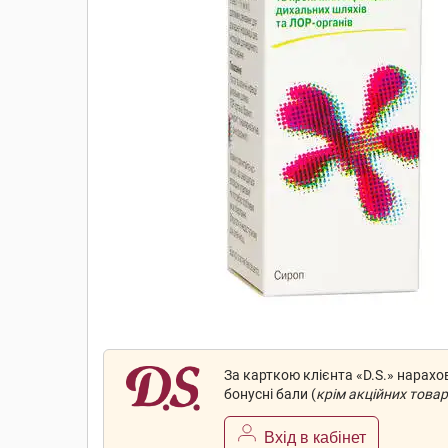
За карткою клієнта «D.S.» нарах
бонусні бали (
крім акційних товар
Вхід в кабінет