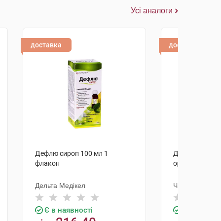
Усі аналоги
доставка
доставка
Дефлю сироп 100 мл 1
Дефлю порошо
флакон
орального роз
Дельта Медікел
Чарлі ПП
Є в наявності
Є в наявно