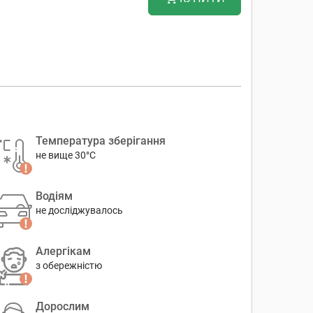
Температура зберігання
не вище 30°C
Водіям
не досліджувалось
Алергікам
з обережністю
Дорослим