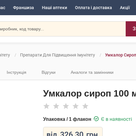
нас
Франшиза
Наші аптеки
Оплата і доставка
Акції
З
ітету
Препарати Для Підвищення Імунітету
Умкалор Сироп
Інструкція
Відгуки
Аналоги та замінники
Умкалор сироп 100 
Є в наявності
Упаковка / 1 флакон
від
326.30
грн