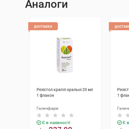
Аналоги
доставка
достав
Резістол краплі оральні 20 мл
Резіст
1 флакон
1 фла
Галичфарм
Гали
Є в наявності
Є 