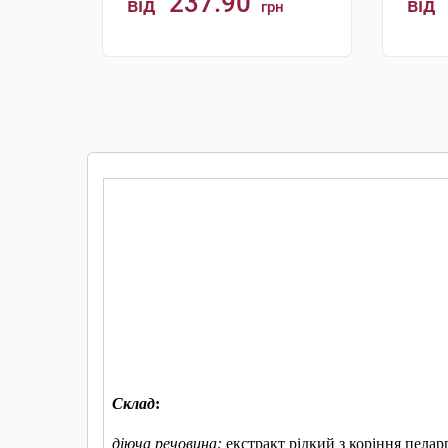
237.90
від
від
грн
КУПИТИ