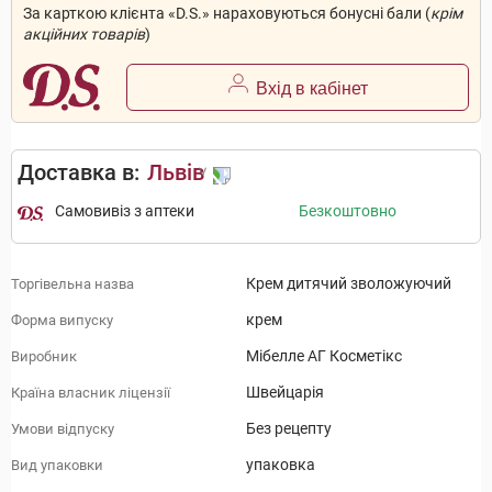
За карткою клієнта «D.S.» нараховуються бонусні бали (
крім
акційних товарів
)
Вхід в кабінет
Доставка в:
Львів
Самовивіз з аптеки
Безкоштовно
Крем дитячий зволожуючий
Торгівельна назва
крем
Форма випуску
Мібелле АГ Косметікс
Виробник
Швейцарія
Країна власник ліцензії
Без рецепту
Умови відпуску
упаковка
Вид упаковки