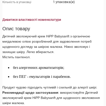
1 упаковка(и)
Кількість в упаковці
Дивитися властивості номенклатури
Опис товару
Дитячий зволожуючий крем HiPP Babysanft з органічною
мигдалевою олією розроблений для задоволення потреб
щоденного догляду за шкірою малюка. Ніжно зволожує і
захищає шкіру. Легко вбирається.
Містить пантенол.
без алергенних ароматизаторів;
без ПЕГ - емульгаторів і парабенов.
Продукт чудово підходить чутливій і схильній до алергії шкірі.
Рекомендації щодо застосування
: використовуйте Дитячий
зволожуючий крем HiPP Babysanft для щоденного зволоження
шкіри малюка.