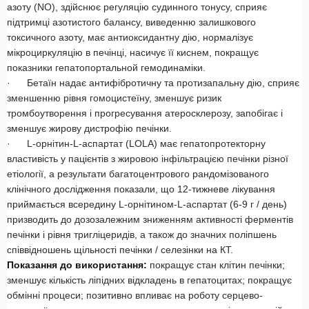
азоту (NO), здійснює регуляцію судинного тонусу, сприяє
підтримці азотистого балансу, виведенню залишкового
токсичного азоту, має антиоксидантну дію, нормалізує
мікроциркуляцію в печінці, насичує її киснем, покращує
показники гепатопортальной гемодинаміки.
· Бетаїн надає антифібротичну та протизапальну дію, сприяє
зменшенню рівня гомоцистеїну, зменшує ризик
тромбоутворення і прогресування атеросклерозу, запобігає і
зменшує жирову дистрофію печінки.
· L-орнітин-L-аспартат (LOLA) має гепатопротекторну
властивість у пацієнтів з жировою інфільтрацією печінки різної
етіології, а результати багатоцентрового рандомізованого
клінічного дослідження показали, що 12-тижневе лікування
приймається всередину L-орнітином-L-аспартат (6-9 г / день)
призводить до дозозалежним зниженням активності ферментів
печінки і рівня тригліцеридів, а також до значних поліпшень
співвідношень щільності печінки / селезінки на КТ.
Показання до використання:
покращує стан клітин печінки;
зменшує кількість ліпідних відкладень в гепатоцитах;
покращує
обмінні процеси;
позитивно впливає на роботу серцево-