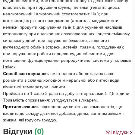
судинної системи;
має гепатопротекторну та дезінтоксикаційну
властивість.
при порушенні функції печінки (гепатит, цироз,
неалкогольний і алкогольний стеатогепатит і ін.);
при
інтоксикаціях різного походження (алкоголь, медикаменти,
неякісні продукти харчування та ін.);
для усунення наслідків
кетоацидозу при ендокринних захворюваннях і ацетонемічному
синдромі у дітей; при порушенні білкового, ліпідного і
вуглеводного обмінів (стреси, астенія, травми, голодування);
при порушеннях роботи серцево-судинної системи;
для
поліпшення функціонування репродуктивної системи у чоловіків
і жінок.
Спосіб застосування:
вміст одного або декількох саше
розчинити в склянці холодної мінеральної або питної води
кімнатної температури і випити.
Приймати по 1 саше 3 рази на добу з інтервалами 1-2,5 години.
Тривалість споживання: узгоджується з лікарем.
Протипоказання:
підвищена чутливість до компонентів, що
входять до складу дієтичної добавки, дітям, вагітним жінкам і
жінкам, які годують груддю.
Відгуки
(0)
Усі відгуки