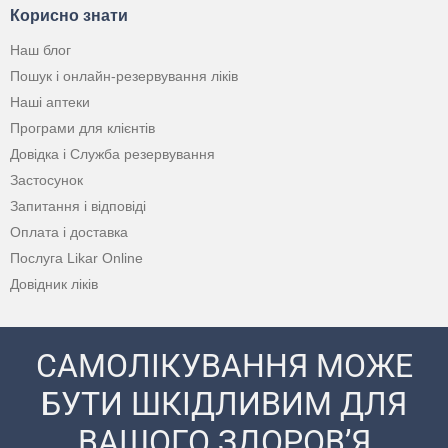
Корисно знати
Наш блог
Пошук і онлайн-резервування ліків
Наші аптеки
Програми для клієнтів
Довідка і Служба резервування
Застосунок
Запитання і відповіді
Оплата і доставка
Послуга Likar Online
Довідник ліків
САМОЛІКУВАННЯ МОЖЕ
БУТИ ШКІДЛИВИМ ДЛЯ
ВАШОГО ЗДОРОВ’Я