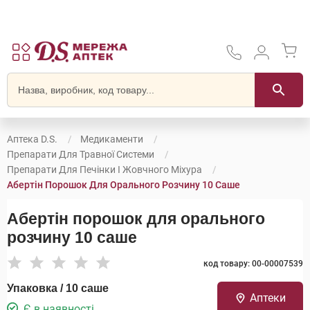
Аптека D.S.
Медикаменти
Препарати Для Травної Системи
Препарати Для Печінки І Жовчного Міхура
Абертін Порошок Для Орального Розчину 10 Саше
Абертін порошок для орального
розчину 10 саше
код товару: 00-00007539
Упаковка / 10 саше
Аптеки
Є в наявності