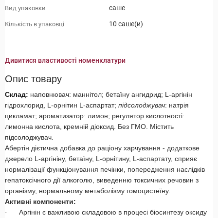
саше
Вид упаковки
10 саше(и)
Кількість в упаковці
Дивитися властивості номенклатури
Опис товару
Склад:
наповнювач: маннітол; бетаїну ангидрид; L-аргінін
гідрохлорид, L-орнітин L-аспартат;
підсолоджувач
: натрія
цикламат; ароматизатор: лимон; регулятор кислотності:
лимонна кислота, кремній діоксид.
Без ГМО. Містить
підсолоджувач.
Абертін дієтична добавка до раціону харчування - додаткове
джерело L-аргініну, бетаїну, L-орнітину, L-аспартату, сприяє
нормалізації функціонування печінки, попередження наслідків
гепатоксічного дії алкоголю, виведенню токсичних речовин з
організму, нормальному метаболізму гомоцистеїну.
Активні компоненти:
· Аргінін є важливою складовою в процесі біосинтезу оксиду