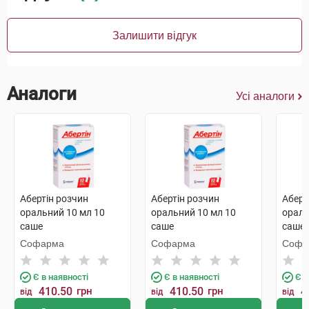
Залишити відгук
Аналоги
Усі аналоги
Абертін розчин
Абертін розчин
Аберт
оральний 10 мл 10
оральний 10 мл 10
ораль
саше
саше
саше
Софарма
Софарма
Софа
Є в наявності
Є в наявності
Є в
410.50
грн
410.50
грн
4
від
від
від