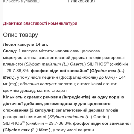
1 Упаковка(и)
Кількість в упаковці
Дивитися властивості номенклатури
Опис товару
Лесил капсули 14 шт.
Склад:
1 капсула містить: наповнювач целюлоза
мікрокристалічна; запатентований дериват плодів розторопші
®
плямистої (
Silybum
marianum
(
L
.)
Gaertn
.) SILIPHOS
(силібінін
– 29,7-36,3%,
фосфоліпіди сої звичайної (
Glycine
max
(
L
.)
Merr
.),
у тому числі лецитин (фосфатидилхолін) до 60%) - 144
мг (mg);
оболонка капсули
: желатин; антиспікаючі агенти:
кремнію діоксид, магнію стеарат.
Кількість окремих речовин (інгредієнтів) на одну порцію
дієтичної добавки, рекомендовану для щоденного
споживання (2 капсули):
запатентований дериват плодів
розторопші плямистої (
Silybum
marianum
(
L
.) Gaertn.)
®
SILIPHOS
(силібінін – 29,7-36,3%,
фосфоліпіди сої звичайної
(
Glycine
max
(
L
.)
Merr
.),
у тому числі лецитин