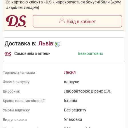
За карткою клієнта «D.S.» нараховуються бонусні бали (
крім
акційних товарів
)
Вхід в кабінет
Доставка в:
Львів
Самовивіз з аптеки
Безкоштовно
Лесил
Торгівельна назва
капсули
Форма випуску
Лабораторіос Віренс С.Л.
Виробник
Іспанія
Країна власник ліцензії
Без рецепту
Умови відпуску
Упаковка
Вид упаковки