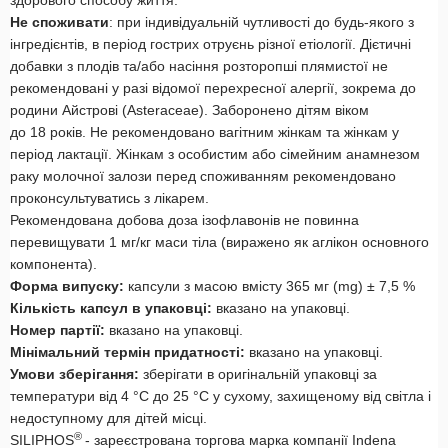
здорового способу життя.
Не споживати
: при індивідуальній чутливості до будь-якого
з
інгредієнтів
, в період гострих отруєнь різної етіології. Дієтичні
добавки з плодів та/або насіння розторопші плямистої не
рекомендовані у разі відомої перехресної алергії, зокрема до
родини Айстрові (Asteraceae). Заборонено дітям віком
до 18 років. Не рекомендовано вагітним жінкам та жінкам у
період лактації. Жінкам з особистим або сімейним анамнезом
раку молочної залози перед споживанням рекомендовано
проконсультуватись з лікарем.
Рекомендована добова доза ізофлавонів не повинна
перевищувати 1 мг/кг маси тіла (виражено як аглікон основного
компонента).
Форма
випуску:
капсули з масою вмісту 365 мг (mg) ± 7,5 %
Кількість капсул в упаковці:
вказано на упаковці.
Номер партії:
вказано на упаковці.
Мінімальний термін придатності:
вказано на упаковці.
Умови
зберігання:
зберігати в оригінальній упаковці за
температури від 4 °С до 25 °С у сухому, захищеному від світла і
недоступному для дітей місці.
®
SILIPHOS
- зареєстрована торгова марка компанії Indena