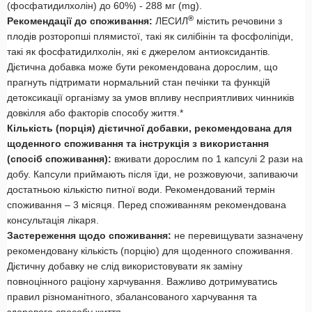
(фосфатидилхолін) до 60%) - 288 мг (mg).
®
Рекомендації до споживання:
ЛЕСИЛ
містить речовини з
плодів розторопші плямистої, такі як силібінін та фосфоліпіди,
такі як фосфатидилхолін, які є джерелом антиоксидантів.
Дієтична добавка може бути рекомендована дорослим, що
прагнуть підтримати нормальний стан печінки та функцій
детоксикації організму за умов впливу несприятливих чинників
довкілля або факторів способу життя.*
Кількість (порція
) дієтичної добавки, рекомендована для
щоденного споживання та інструкція з використання
(спосіб споживання):
вживати дорослим по 1 капсулі 2 рази на
добу. Капсули приймають після їди, не розжовуючи, запиваючи
достатньою кількістю питної води. Рекомендований термін
споживання – 3 місяця. Перед споживанням рекомендована
консультація лікаря.
Застереження щодо споживання:
не перевищувати зазначену
рекомендовану кількість (порцію) для щоденного споживання.
Дієтичну добавку не слід використовувати як заміну
повноцінного раціону харчування. Важливо дотримуватись
правил різноманітного, збалансованого харчування та