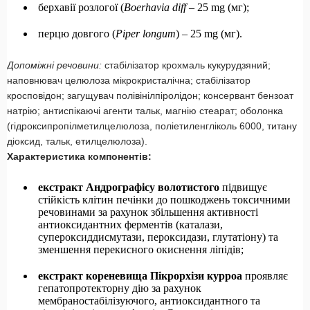
берхавії розлогої (
Boerhavia diff
– 25 mg (мг);
перцю довгого (
Piper longum
) – 25 mg (мг).
Допоміжні
речовини:
стабілізатор крохмаль кукурудзяний;
наповнювач целюлоза мікрокристалічна; стабілізатор
кросповідон; загущувач полівінілпіролідон; консервант бензоат
натрію; антиспікаючі агенти тальк, магнію стеарат; оболонка
(гідроксипропілметилцелюлоза, поліетиленгліколь 6000, титану
діоксид, тальк, етилцелюлоза).
Характеристика компонентів:
екстракт Андрографісу волотистого
підвищує
стійкість клітин печінки до пошкоджень токсичними
речовинами за рахунок збільшення активності
антиоксидантних ферментів (каталази,
супероксиддисмутази, пероксидази, глутатіону) та
зменшення перекисного окиснення ліпідів;
екстракт кореневища Пікрорхізи курроа
проявляє
гепатопротекторну дію за рахунок
мембраностабілізуючого, антиоксидантного та