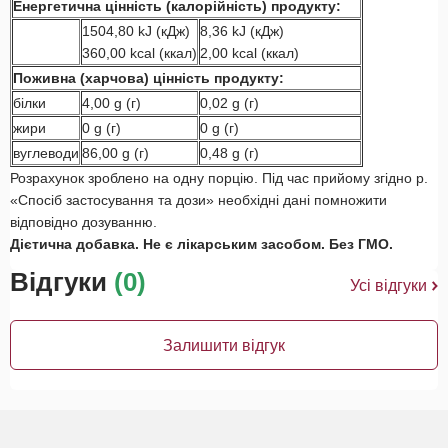
Енергетична цінність (калорійність) продукту:
1504,80 kJ (кДж)
8,36 kJ (кДж)
360,00 kcal (ккал)
2,00 kcal (ккал)
Поживна (харчова) цінність продукту:
білки
4,00 g (г)
0,02 g (г)
жири
0 g (г)
0 g (г)
вуглеводи
86,00 g (г)
0,48 g (г)
Розрахунок зроблено на одну порцію. Під час прийому згідно р.
«Спосіб застосування та дози» необхідні дані помножити
відповідно дозуванню.
Дієтична добавка. Не є лікарським засобом. Без ГМО.
Відгуки
(0)
Усі відгуки
Залишити відгук