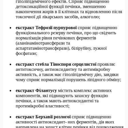
гіполіпідемічного ефектів. Сприяє підвищенню
детоксикаційної функції печінки, зменшенню
накопичення жирів в її клітинах та відновленню після
токсичної дії лікарських засобів, алкоголю;
екстракт Тефрозії пурпурової
сприяє підвищенню
функціонального резерву печінки, про що свідчить
нормалізація рівня печінкових ферментів
(аланінамінотрансферази та
аспартатамінотрансферази), білірубіну, лужної
фосфатази;
екстракт стебла Тіноспори серцелистої
проявляє
антитоксичну, антиоксидантну та антимікробну
активність, а також має гіполіпідемічну дію, завдяки
чому сприяє нормалізації порушень ліпідного обміну;
екстракт Філантусу
містить комплекс активних
компонентів, які підвищують захисну функцію
печінки, а також мають антиоксидантні та
протимікробні властивості;
ек
с
тракт
Берхавії
розлогої
сприяє підвищенню
активності антиоксидант- них ферментів, дія яких
направлена на захист клітин печінки від пошкодження