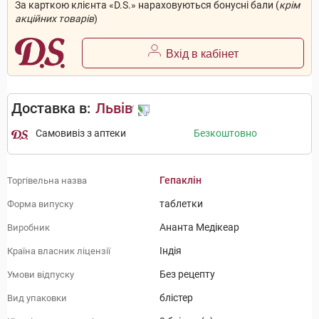
За карткою клієнта «D.S.» нараховуються бонусні бали (
крім
акційних товарів
)
Вхід в кабінет
Доставка в:
Львів
Самовивіз з аптеки
Безкоштовно
Гепаклін
Торгівельна назва
таблетки
Форма випуску
Ананта Медікеар
Виробник
Індія
Країна власник ліцензії
Без рецепту
Умови відпуску
блістер
Вид упаковки