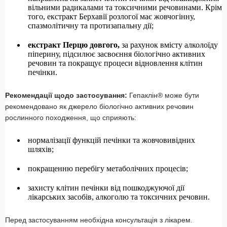
вільними радикалами та токсичними речовинами. Крім
того, екстракт Берхавії розлогої має жовчогінну,
спазмолітичну та протизапальну дії;
екстракт Перцю довгого,
за рахунок вмісту алколоїду
піперину, підсилює засвоєння біологічно активних
речовин та покращує процеси відновлення клітин
печінки.
Рекомендації щодо застосування:
Гепаклін® може бути
рекомендовано як джерело біологічно активних речовин
рослинного походження, що сприяють:
нормалізації функцій печінки та жовчовивідних
шляхів;
покращенню перебігу метаболічних процесів;
захисту клітин печінки від пошкоджуючої дії
лікарських засобів, алкоголю та токсичних речовин.
Перед застосуванням необхідна консультація з лікарем.