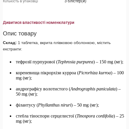
3 блістер(и)
Кількість в упаковці
Дивитися властивості номенклатури
Опис товару
Склад:
1 таблетка, вкрита плівковою оболонкою, містить
екстракти:
тефрозії пурпурової (
Tephrosia purpurea
) – 150 mg (мг);
кореневища пікрорхізи курроа (
Picrorhiza kurroa
) – 100
mg (мг);
андрографісу волотистого (
Andrographis paniculata
) –
50 mg (мг);
філантусу (
Phyllanthus niruri
) – 50 mg (мг);
стебла тіноспори серцелистої (
Tinospora cordifolia
) – 25
mg (мг);