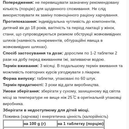
Попередження:
не перевищувати зазначену рекомендовану
кількість (порцію) для щоденного споживання. Не слід
використовувати як заміну повноцінного раціону харчування.
Протипоказання:
індивідуальна чутливість до компонентів,
дитячий вік до 18 років, вагітність та період лактації у жінок,
стани, що супроводжуються ризиком обструкції жовчовивідних
шляхів (наявність конкрементів, обтураційні явища в
жовчовивідних шляхах).
Спосіб застосування та дози:
дорослим по 1-2 таблетки 2
рази на добу перед вживанням їжі, запиваючи водою.
Термін вживання:
3 місяці. В подальшому термін вживання та
можливість повторних курсів узгоджувати з лікарем.
Форма випуску:
таблетки, упаковані по 60 штук.
Термін придатності:
3 роки від дати виробництва.
Умови зберігання:
зберігати у сухому, захищеному від світла
місці за температури не вище ніж 25 ̊С в оригінальній упаковці
виробника.
Зберігати в недоступному для дітей місці.
Поживна (харчова) і енергетична цінність (калорійність)
на 100
g (
г
)
на 1 таблетку (порцію)