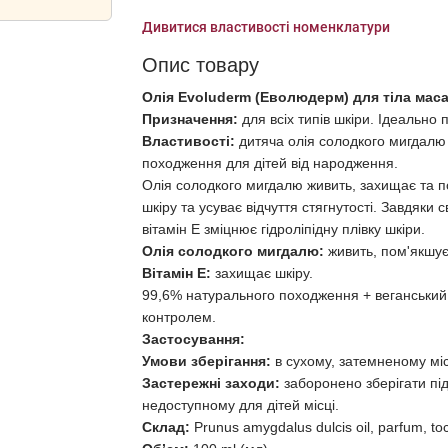
Дивитися властивості номенклатури
Опис товару
Олія Evoluderm (Еволюдерм) для тіла маса
Призначення:
для всіх типів шкіри.
Ідеально п
Властивості:
дитяча олія солодкого мигдалю
походження для дітей від народження.
Олія солодкого мигдалю живить, захищає та п
шкіру та усуває відчуття стягнутості. Завдяки
вітамін Е зміцнює гідроліпідну плівку шкіри.
Олія солодкого мигдалю:
живить, пом'якшує
Вітамін Е:
захищає шкіру.
99,6% натурального походження + веганський 
контролем.
Застосування:
Умови зберігання:
в сухому, затемненому міс
Застережні заходи:
заборонено зберігати пі
недоступному для дітей місці.
Склад:
Prunus amygdalus dulcis oil, parfum, to