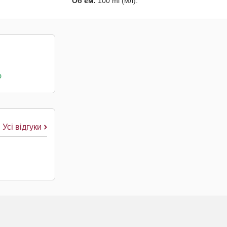
Об’єм:
100 ml (мл).
о
Усі відгуки