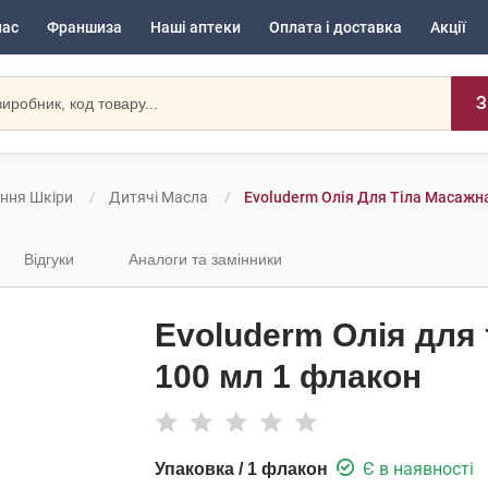
нас
Франшиза
Наші аптеки
Оплата і доставка
Акції
З
ення Шкіри
Дитячі Масла
Evoluderm Олія Для Тіла Масажн
Відгуки
Аналоги та замінники
Evoluderm Олія для 
100 мл 1 флакон
Є в наявності
Упаковка / 1 флакон