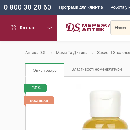
0 800 30 20 60
Програми для клієнтів
Робота у 
Каталог
Аптека D.S.
Мама Та Дитина
Захист І Зволож
Властивості номенклатури
Опис товару
−30%
доставка