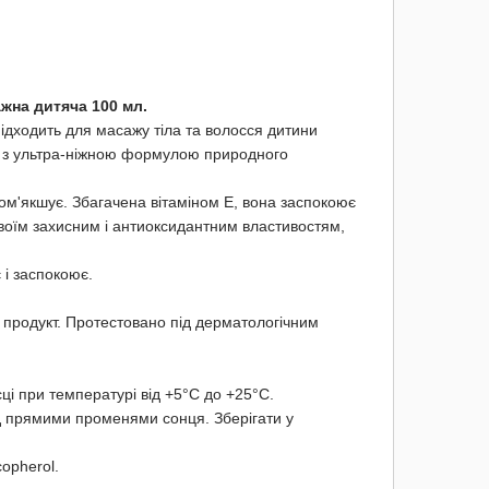
жна дитяча 100 мл.
ідходить для масажу тіла та волосся дитини
 з ультра-ніжною формулою природного
ом'якшує. Збагачена вітаміном Е, вона заспокоює
 своїм захисним і антиоксидантним властивостям,
 і заспокоює.
продукт. Протестовано під дерматологічним
ці при температурі від +5°С до +25°С.
д прямими променями сонця. Зберігати у
copherol.