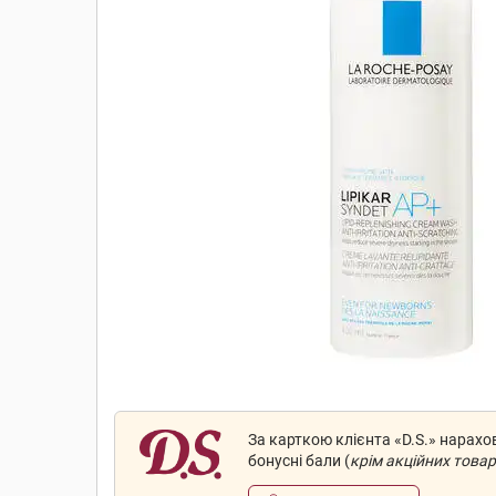
За карткою клієнта «D.S.» нарах
бонусні бали (
крім акційних товар