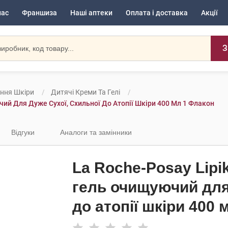
нас
Франшиза
Наші аптеки
Оплата і доставка
Акції
З
ення Шкіри
Дитячі Креми Та Гелі
чий Для Дуже Сухої, Схильної До Атопії Шкіри 400 Мл 1 Флакон
Відгуки
Аналоги та замінники
La Roche-Posay Lipi
гель очищуючий для 
до атопії шкіри 400 