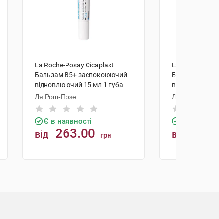
La Roche-Posay Cicaplast
La Roche-Posay
Бальзам B5+ заспокоюючий
Бальзам B5+ 
відновлюючий 15 мл 1 туба
відновлюючий 
Ля Рош-Позе
Ля Рош-Позе
Є в наявності
Є в наявно
263.00
471.
від
від
грн
КУПИТИ
К