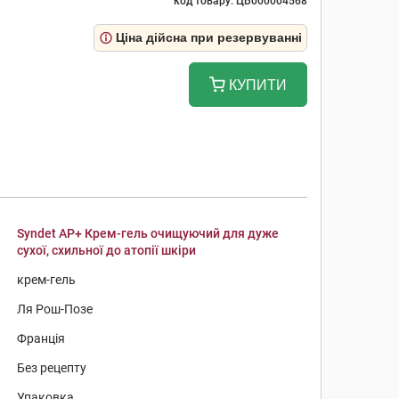
код товару: ЦБ000004568
Ціна дійсна при резервуванні
КУПИТИ
Syndet AP+ Крем-гель очищуючий для дуже
сухої, схильної до атопії шкіри
крем-гель
Ля Рош-Позе
Франція
Без рецепту
Упаковка