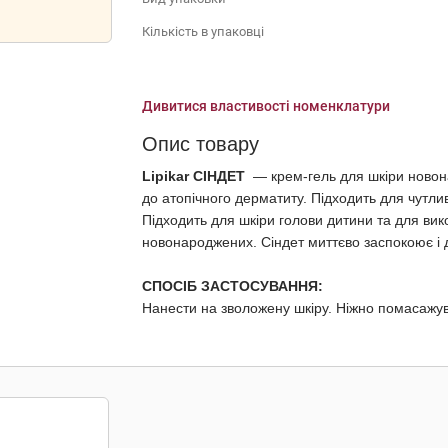
Кількість в упаковці
Дивитися властивості номенклатури
Опис товару
Lipikar СІНДЕТ
— крем-гель для шкіри новона
до атопічного дерматиту. Підходить для чутлив
Підходить для шкіри голови дитини та для ви
новонароджених. Сіндет миттєво заспокоює і 
СПОСІБ ЗАСТОСУВАННЯ:
Нанести на зволожену шкіру. Ніжно помасажув