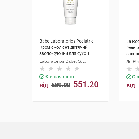
Babe Laboratorios Pediatric
La Roc
Крем-емолієнт дитячий
Гель 
зволожуючий для сухої і
заспо
атопічної шкіри 200 мл 1 туба
та тіл
Laboratorios Babe, S.L.
Ля Ро
Є в наявності
Є 
551.20
від
689.00
від
грн
КУПИТИ