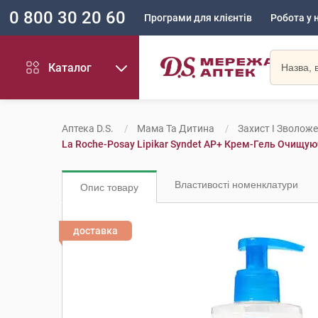
0 800 30 20 60
Програми для клієнтів
Робота у 
Каталог
Аптека D.S.
Мама Та Дитина
Захист І Зволож
La Roche-Posay Lipikar Syndet AP+ Крем-Гель Очищую
Властивості номенклатури
Опис товару
доставка