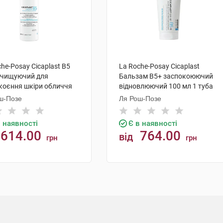
he-Posay Cicaplast B5
La Roche-Posay Cicaplast
очищуючий для
Бальзам B5+ заспокоюючий
коєння шкіри обличчя
відновлюючий 100 мл 1 туба
а 200 мл 1 флакон
ш-Позе
Ля Рош-Позе
в наявності
Є в наявності
614.00
764.00
від
грн
грн
КУПИТИ
КУПИТИ