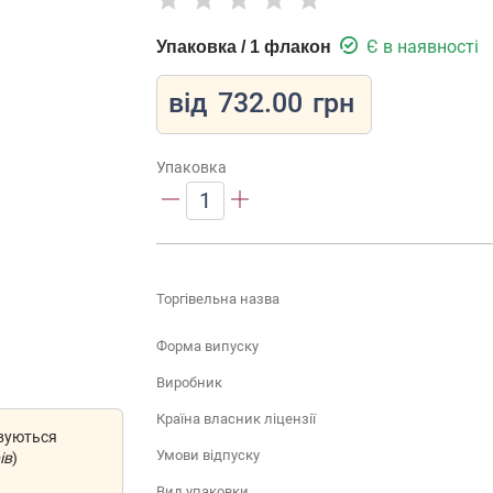
Є в наявності
Упаковка / 1 флакон
від
732.00
грн
Упаковка
1
Торгівельна назва
Форма випуску
Виробник
Країна власник ліцензії
овуються
Умови відпуску
ів
)
Вид упаковки