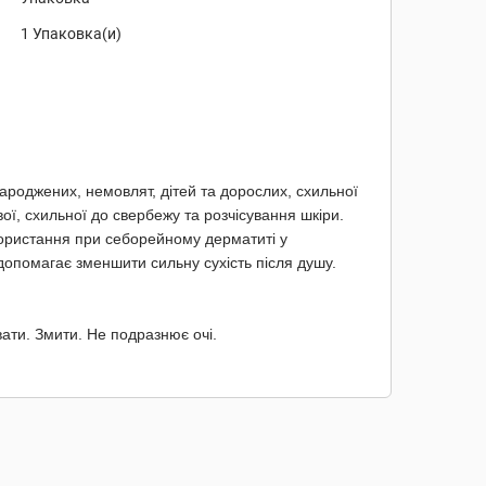
1 Упаковка(и)
роджених, немовлят, дітей та дорослих, схильної
ої, схильної до свербежу та розчісування шкіри.
користання при себорейному дерматиті у
допомагає зменшити сильну сухість після душу.
ати. Змити. Не подразнює очі.