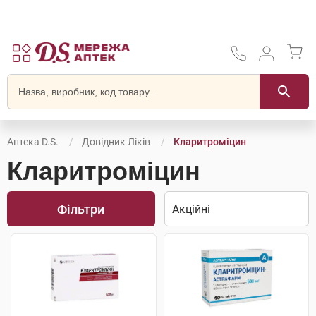
Аптека D.S.
Довідник Ліків
Кларитроміцин
Кларитроміцин
Фільтри