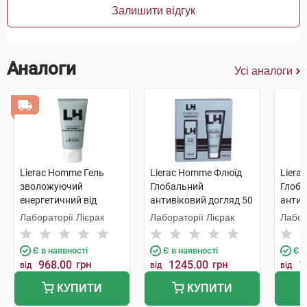
Залишити відгук
Аналоги
Усі аналоги
Lierac Homme Гель
Lierac Homme Флюїд
Liera
зволожуючий
Глобальний
Глоба
енергетичний від
антивіковий догляд 50
антив
втоми шкіри 50 мл 1
мл + Гель для душу 200
мл + 
Лабораторії Лієрак
Лабораторії Лієрак
Лабор
туба
мл 1 набір
1 наб
Є в наявності
Є в наявності
Є в
968.00
грн
1245.00
грн
1
від
від
від
КУПИТИ
КУПИТИ