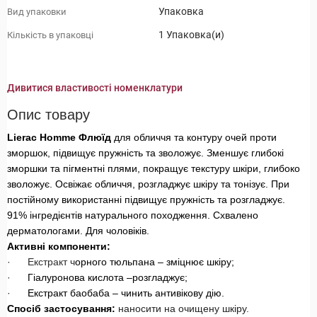
Упаковка
Вид упаковки
1 Упаковка(и)
Кількість в упаковці
Дивитися властивості номенклатури
Опис товару
Lierac Homme Флюїд
для обличчя та контуру очей проти
зморшок, підвищує пружність та зволожує. Зменшує глибокі
зморшки та пігментні плями, покращує текстуру шкіри, глибоко
зволожує. Освіжає обличчя, розгладжує шкіру та тонізує. При
постійному використанні підвищує пружність та розгладжує.
91% інгредієнтів натурального походження. Схвалено
дерматологами. Для чоловіків.
Активні компоненти:
· Екстракт ч
орного тюльпана – зміцнює шкіру;
·
Гіалуронова кислота –розгладжує;
·
Екстракт баобаба – чинить антивікову дію.
Спосіб застосування:
наносити на очищену шкіру.