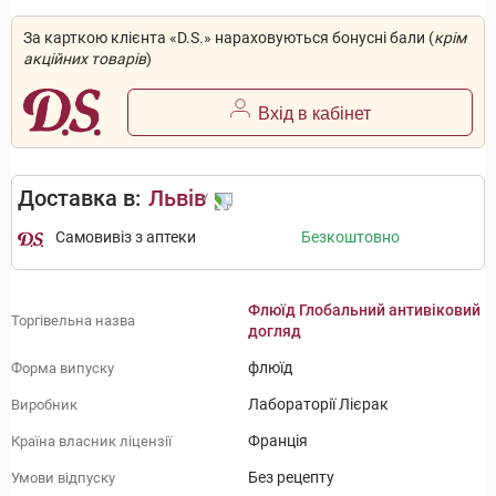
За карткою клієнта «D.S.» нараховуються бонусні бали (
крім
акційних товарів
)
Вхід в кабінет
Доставка в:
Львів
Самовивіз з аптеки
Безкоштовно
Флюїд Глобальний антивіковий
Торгівельна назва
догляд
флюїд
Форма випуску
Лабораторії Лієрак
Виробник
Франція
Країна власник ліцензії
Без рецепту
Умови відпуску