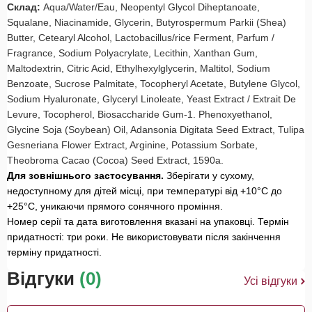
Склад:
Aqua/Water/Eau, Neopentyl Glycol Diheptanoate,
Squalane, Niacinamide, Glycerin, Butyrospermum Parkii (Shea)
Butter, Cetearyl Alcohol, Lactobacillus/rice Ferment, Parfum /
Fragrance, Sodium Polyacrylate, Lecithin, Xanthan Gum,
Maltodextrin, Citric Acid, Ethylhexylglycerin, Maltitol, Sodium
Benzoate, Sucrose Palmitate, Tocopheryl Acetate, Butylene Glycol,
Sodium Hyaluronate, Glyceryl Linoleate, Yeast Extract / Extrait De
Levure, Tocopherol, Biosaccharide Gum-1. Phenoxyethanol,
Glycine Soja (Soybean) Oil, Adansonia Digitata Seed Extract, Tulipa
Gesneriana Flower Extract, Arginine, Potassium Sorbate,
Theobroma Cacao (Cocoa) Seed Extract, 1590a.
Для зовнішнього застосування.
Зберігати у сухому,
недоступному для дітей місці, при температурі від +10°С до
+25°С, уникаючи прямого сонячного проміння.
Номер серії та дата виготовлення вказані на упаковці. Термін
придатності: три роки. Не використовувати після закінчення
терміну придатності.
Відгуки
(0)
Усі відгуки