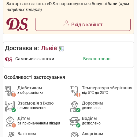
За карткою клієнта «D.S.» нараховуються бонусні бали (
крім
акційних товарів
)
Вхід в кабінет
Доставка в:
Львів
Самовивіз з аптеки
Безкоштовно
Особливості застосування
Діабетикам
Температура зберігання
з обережністю
від 5°C до 25°C
Взаємодія з їжею
Дорослим
не має значення
дозволено
Дітям
Водіям
за призначенням лікаря
дозволено
Вагітним
Алергікам