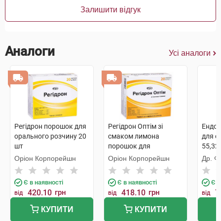
Залишити відгук
Аналоги
Усі аналоги
Регідрон порошок для
Регідрон Оптім зі
Ендо
орального розчину 20
смаком лимона
для о
шт
порошок для
55,32 
орального розчину
Оріон Корпорейшн
Оріон Корпорейшн
Др. Ф
10,7 г 20 пакетиків
Є в наявності
Є в наявності
Є в
420.10
грн
418.10
грн
7
від
від
від
КУПИТИ
КУПИТИ