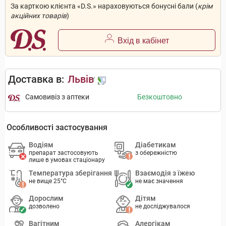
За карткою клієнта «D.S.» нараховуються бонусні бали (
крім
акційних товарів
)
Вхід в кабінет
Доставка в:
Львів
Самовивіз з аптеки
Безкоштовно
Особливості застосування
Водіям
Діабетикам
препарат застосовують
з обережністю
лише в умовах стаціонару
Температура зберігання
Взаємодія з їжею
не вище 25°C
не має значення
Дорослим
Дітям
дозволено
не досліджувалося
Вагітним
Алергікам