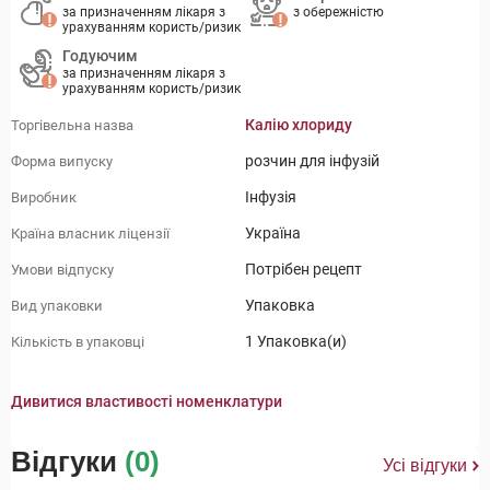
за призначенням лікаря з
з обережністю
урахуванням користь/ризик
Годуючим
за призначенням лікаря з
урахуванням користь/ризик
Калію хлориду
Торгівельна назва
розчин для інфузій
Форма випуску
Інфузія
Виробник
Україна
Країна власник ліцензії
Потрібен рецепт
Умови відпуску
Упаковка
Вид упаковки
1 Упаковка(и)
Кількість в упаковці
Дивитися властивості номенклатури
Відгуки
(0)
Усі відгуки