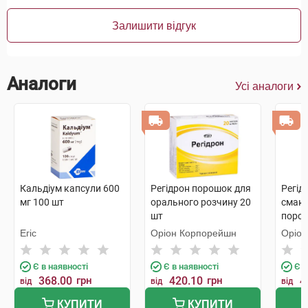
Залишити відгук
Аналоги
Усі аналоги
Кальдіум капсули 600
Регідрон порошок для
Регід
мг 100 шт
орального розчину 20
смак
шт
поро
ораль
Егіс
Оріон Корпорейшн
Оріо
10,7 г
Є в наявності
Є в наявності
Є в
368.00
грн
420.10
грн
4
від
від
від
КУПИТИ
КУПИТИ