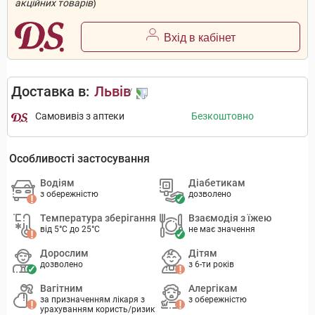
акційних товарів
)
Вхід в кабінет
Доставка в:
Львів
Самовивіз з аптеки
Безкоштовно
Особливості застосування
Водіям
Діабетикам
з обережністю
дозволено
Температура зберігання
Взаємодія з їжею
від 5°C до 25°C
не має значення
Дорослим
Дітям
дозволено
з 6-ти років
Вагітним
Алергікам
за призначенням лікаря з
з обережністю
урахуванням користь/ризик