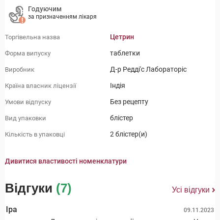
Годуючим
за призначенням лікаря
Цетрин
Торгівельна назва
таблетки
Форма випуску
Д-р Редді'с Лабораторіс
Виробник
Індія
Країна власник ліцензії
Без рецепту
Умови відпуску
блістер
Вид упаковки
2 блістер(и)
Кількість в упаковці
Дивитися властивості номенклатури
Відгуки
(7)
Усі відгуки
Іра
09.11.2023