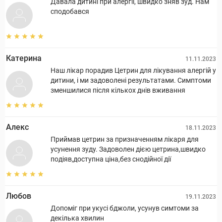
Давала дитині при алергії, швидко зняв зуд. Нам
сподобався
Катерина
11.11.2023
Наш лікар порадив Цетрин для лікування алергій у
дитини, і ми задоволені результатами. Симптоми
зменшилися після кількох днів вживання
Алекс
18.11.2023
Приймав цетрин за призначенням лікаря для
усунення зуду. Задоволен дією цетрина,швидко
подіяв,доступна ціна,без снодійної дії
Любов
19.11.2023
Допоміг при укусі бджоли, усунув симтоми за
декілька хвилин