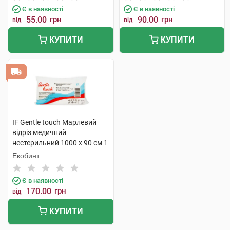
Є в наявності
Є в наявності
55.00
грн
90.00
грн
від
від
КУПИТИ
КУПИТИ
IF Gentle touch Марлевий
відріз медичний
нестерильний 1000 х 90 см 1
шт
Екобинт
Є в наявності
170.00
грн
від
КУПИТИ