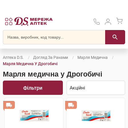
Аптека D.S.
Догляд За Ранами
Марля Медична
Марля Медична У Дрогобичі
Марля медична у Дрогобичі
Фільтри