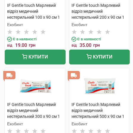
IF Gentle touch Марлевий
IF Gentle touch Марлевий
відріз медичний
відріз медичний
нестерильний 100 х 90 см 1
нестерильний 200 х 90 см 1
шт
шт
Екобинт
Екобинт
Є в наявності
Є в наявності
19.00
грн
35.00
грн
від
від
КУПИТИ
КУПИТИ
IF Gentle touch Марлевий
IF Gentle touch Марлевий
відріз медичний
відріз медичний
нестерильний 300 х 90 см 1
нестерильний 500 х 90 см 1
шт
шт
Екобинт
Екобинт