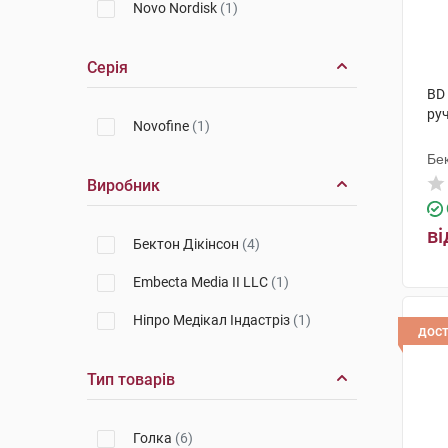
Novo Nordisk
(1)
Серія
BD 
руч
Novofine
(1)
Бек
Виробник
ві
Бектон Дікінсон
(4)
Embecta Media II LLC
(1)
Ніпро Медікал Індастріз
(1)
дос
Тип товарів
Голка
(6)