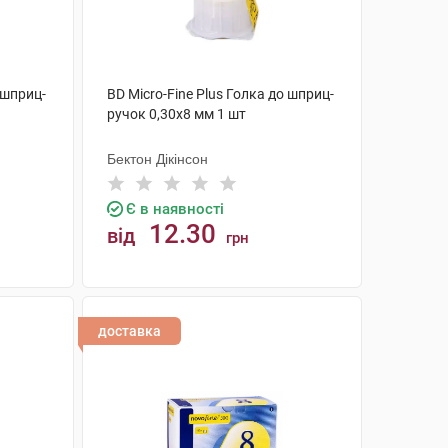
 шприц-
BD Micro-Fine Plus Голка до шприц-
ручок 0,30х8 мм 1 шт
Бектон Дікінсон
Є в наявності
12.30
від
грн
КУПИТИ
доставка