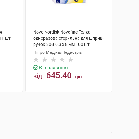
ля
Novo Nordisk Novofine Голка
 1 шт
одноразова стерильна для шприц-
ручок 30G 0,3 х 8 мм 100 шт
Ніпро Медікал Індастріз
Є в наявності
645.40
від
грн
КУПИТИ