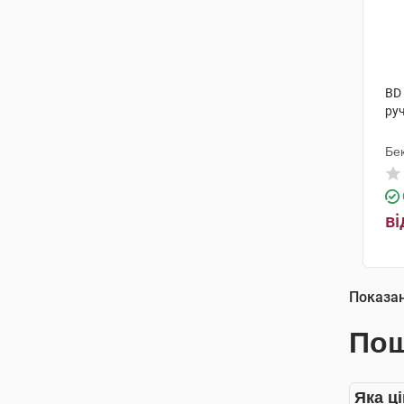
BD 
руч
Бек
ві
Показа
Пош
Яка ц