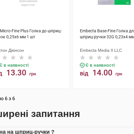
Micro-Fine Plus Голка до шприц-
Embecta Base-Fine Голка д
ок 0,25х6 мм 1 шт
шприц-ручки 32G 0,23х4 мм
тон Дікінсон
Embecta Media II LLC
Є в наявності
Є в наявності
13.30
14.00
д
від
грн
грн
КУПИТИ
КУПИТИ
но
6
з
6
ирені запитання
іна на шприц-ручки ?