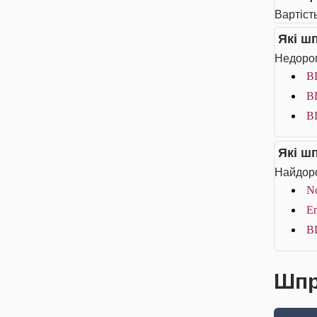
Вартіст
Які ш
Недорог
BD
BD
BD
Які ш
Найдоро
No
Em
BD
Шпр