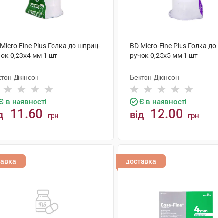
Micro-Fine Plus Голка до шприц-
BD Micro-Fine Plus Голка до
ок 0,23х4 мм 1 шт
ручок 0,25х5 мм 1 шт
тон Дікінсон
Бектон Дікінсон
Є в наявності
Є в наявності
11.60
12.00
д
від
грн
грн
КУПИТИ
КУПИТИ
тавка
доставка