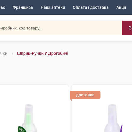
нас
Франшиза
Наші аптеки
Оплата і доставка
Акції
З
учки
Шприц-Ручки У Дрогобичі
доставка