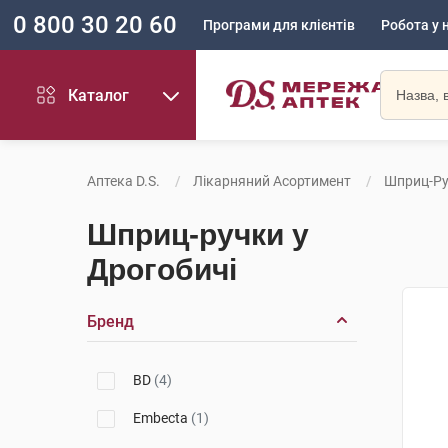
0 800 30 20 60
Програми для клієнтів
Робота у 
Каталог
Аптека D.S.
Лікарняний Асортимент
Шприц-Р
Шприц-ручки у
Дрогобичі
Бренд
BD
(4)
Embecta
(1)