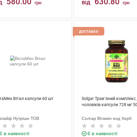
580.00
630.80
д
від
грн
грн
КУПИТИ
КУПИТИ
доставка
таМен Вітал капсули 60 шт
Solgar Трав`яний комплекс
чоловіків капсули 728 мг 5
тілайф Нутрішн ТОВ
Солгар Вітамін енд Херб
Є в наявності
Є в наявності