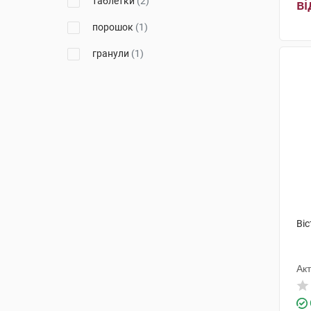
таблетки
(2)
ві
порошок
(1)
гранули
(1)
Віс
Ак