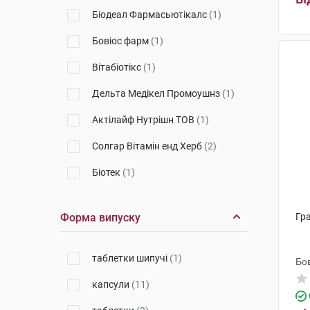
Біодеал Фармасьютікалс
(1)
Бовіос фарм
(1)
Вітабіотікс
(1)
Дельта Медікел Промоушнз
(1)
Актілайф Нутрішн ТОВ
(1)
Солгар Вітамін енд Херб
(2)
Біотек
(1)
Салікс
(1)
Форма випуску
Гр
Gonadosan Distribution GmbH
(3)
таблетки шипучі
(1)
Ортомол фармацевтика
Бо
Вертрібс ГмбХ
(2)
капсули
(11)