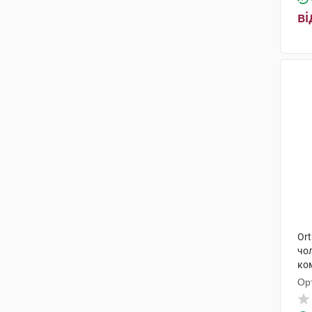
ві
Ort
чол
ко
Ор
Гм