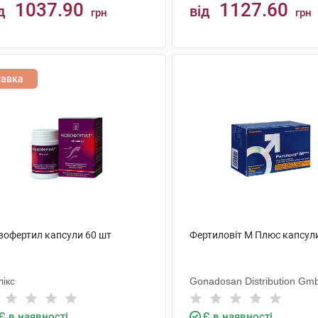
1037.90
1127.60
д
від
грн
грн
КУПИТИ
КУПИТИ
тавка
вофертил капсули 60 шт
Фертиловіт М Плюс капсул
ікс
Gonadosan Distribution Gm
Є в наявності
Є в наявності