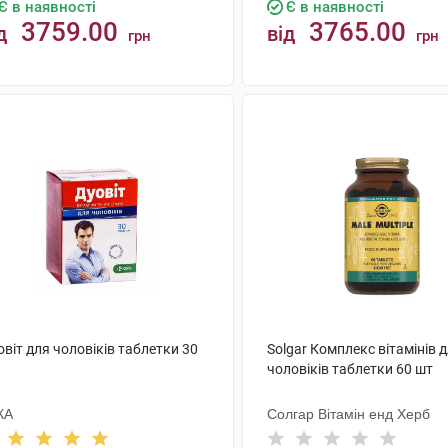
Є в наявності
Є в наявності
3759.00
3765.00
д
від
грн
грн
КУПИТИ
КУПИТИ
віт для чоловіків таблетки 30
Solgar Комплекс вітамінів 
чоловіків таблетки 60 шт
КА
Солгар Вітамін енд Херб