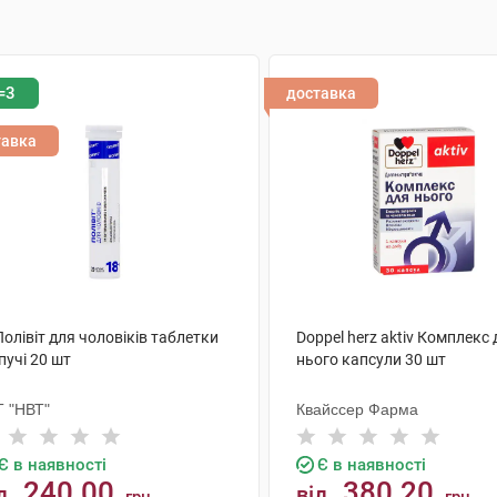
=3
доставка
тавка
Полівіт для чоловіків таблетки
Doppel herz aktiv Комплекс 
пучі 20 шт
нього капсули 30 шт
Т "НВТ"
Квайссер Фарма
Є в наявності
Є в наявності
240.00
380.20
д
від