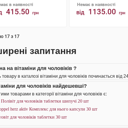
має в наявності
Немає в наявності
415.50
1135.00
д
від
грн
грн
АНАЛОГИ
АНАЛОГИ
но
17
з
17
ирені запитання
на на вітаміни для чоловіків ?
 товару в каталозі вітаміни для чоловіків починається від 24
ітаміни для чоловіків найдешевші?
ими товарами в категорії вітаміни для чоловіків є:
 Полівіт для чоловіків таблетки шипучі 20 шт
ppel herz aktiv Комплекс для нього капсули 30 шт
овіт для чоловіків таблетки 30 шт