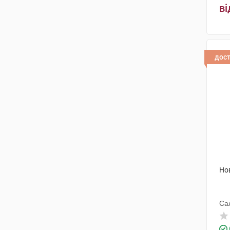
ві
дос
Но
Сал