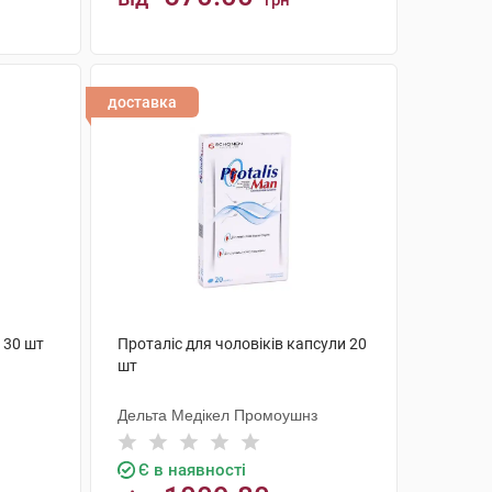
грн
КУПИТИ
доставка
 30 шт
Проталіс для чоловіків капсули 20
шт
Дельта Медікел Промоушнз
Є в наявності