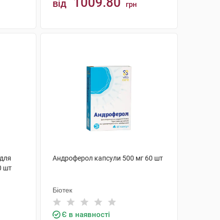
1009.80
від
грн
КУПИТИ
 для
Андроферол капсули 500 мг 60 шт
0 шт
Біотек
Є в наявності