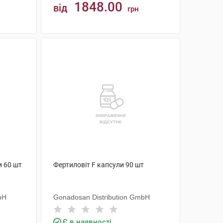
1848.00
від
грн
КУПИТИ
и 60 шт
Фертиловіт F капсули 90 шт
bH
Gonadosan Distribution GmbH
Є в наявності