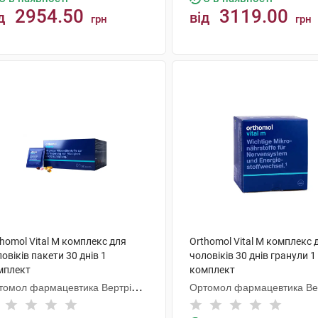
2954.50
3119.00
д
від
грн
грн
КУПИТИ
КУПИТИ
homol Vital M комплекс для
Orthomol Vital M комплекс 
овіків пакети 30 днів 1
чоловіків 30 днів гранули 1
мплект
комплект
томол фармацевтика Вертрібс
Ортомол фармацевтика Ве
бХ
ГмбХ