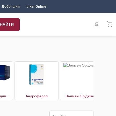
Добрі ціни
Likar Online
НАЙТИ
Vital M комплекс для чоловіків пакети 30 днів
Андроферол
Велмен Оріджинал