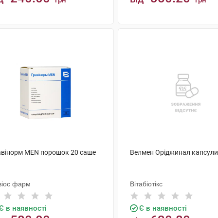
грн
грн
КУПИТИ
КУПИТИ
авінорм MEN порошок 20 саше
Велмен Оріджинал капсули
віос фарм
Вітабіотікс
Є в наявності
Є в наявності