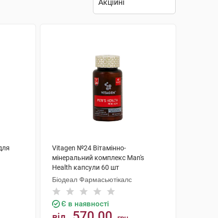
для
Vitagen №24 Вітамінно-
мінеральний комплекс Man's
Health капсули 60 шт
Біодеал Фармасьютікалс
Є в наявності
570.00
від