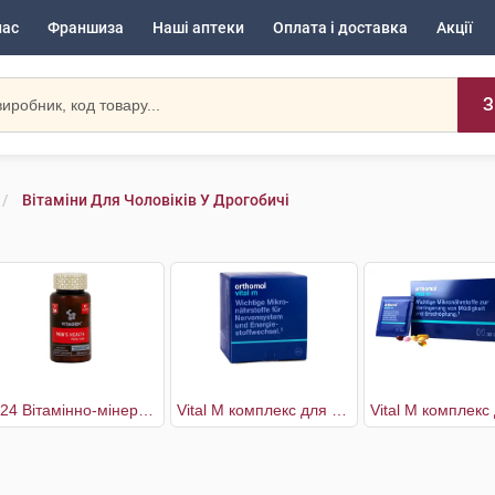
нас
Франшиза
Наші аптеки
Оплата і доставка
Акції
З
Вітаміни Для Чоловіків У Дрогобичі
№24 Вітамінно-мінеральний комплекс Man's Health
Vital M комплекс для чоловіків 30 днів