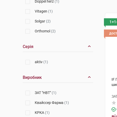
Doppel herz
(1)
Vitagen
(1)
Solgar
(2)
1+1
Orthomol
(2)
дос
Серія
aktiv
(1)
Виробник
IF 
ши
ЗАТ "НВТ"
(1)
ЗА
Квайссер Фарма
(1)
КРКА
(1)
ві