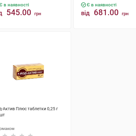
Є в наявності
Є в наявності
545.00
681.00
д
від
грн
грн
КУПИТИ
КУПИТИ
д-Актив Плюс таблетки 0,25 г
 шт
рмаком