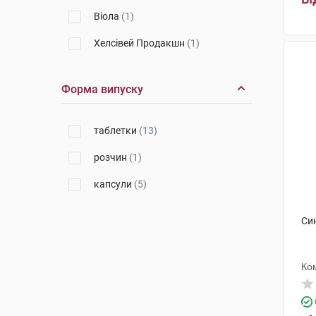
Віола
(1)
Хелсівей Продакшн
(1)
Систем Фарм
(1)
Форма випуску
Нутрімед
(2)
Солгар Вітамін енд Херб
(1)
таблетки
(13)
розчин
(1)
капсули
(5)
Си
Ко