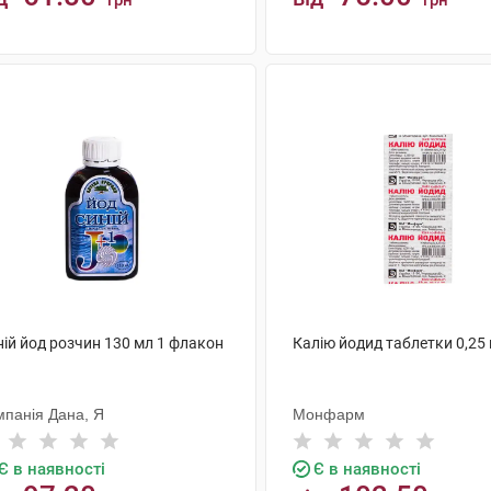
грн
грн
КУПИТИ
КУПИТИ
ній йод розчин 130 мл 1 флакон
Калію йодид таблетки 0,25 
мпанія Дана, Я
Монфарм
Є в наявності
Є в наявності