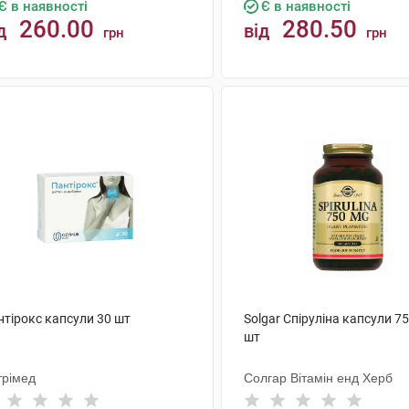
Є в наявності
Є в наявності
260.00
280.50
д
від
грн
грн
КУПИТИ
КУПИТИ
нтірокс капсули 30 шт
Solgar Спіруліна капсули 75
шт
трімед
Солгар Вітамін енд Херб