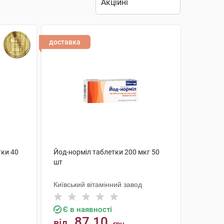
доставка
тки 40
Йод-норміл таблетки 200 мкг 50
шт
Київський вітамінний завод
Є в наявності
87.10
від