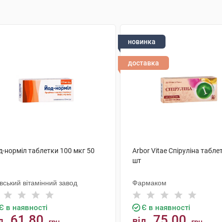
новинка
доставка
д-норміл таблетки 100 мкг 50
Arbor Vitae Спіруліна табле
шт
вський вітамінний завод
Фармаком
Є в наявності
Є в наявності
61.80
75.00
д
від