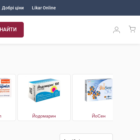
Добрі ціни
Likar Online
НАЙТИ
л
Йодомарин
ЙоСен
Й