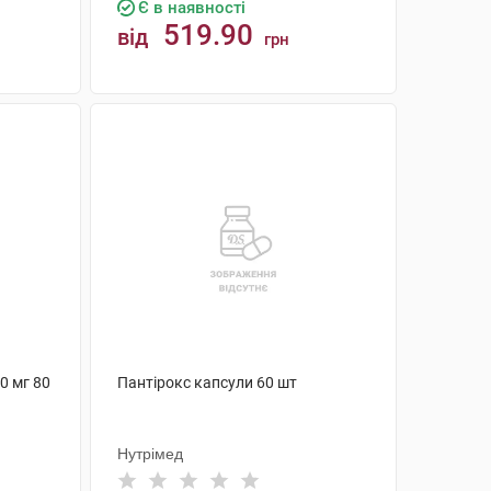
Є в наявності
519.90
від
грн
КУПИТИ
0 мг 80
Пантірокс капсули 60 шт
Нутрімед