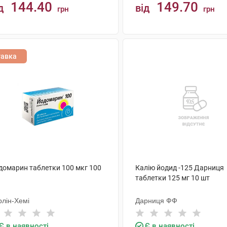
144.40
149.70
д
від
грн
грн
КУПИТИ
КУПИТИ
тавка
домарин таблетки 100 мкг 100
Калію йодид -125 Дарниця
таблетки 125 мг 10 шт
рлін-Хемі
Дарниця ФФ
Є в наявності
Є в наявності