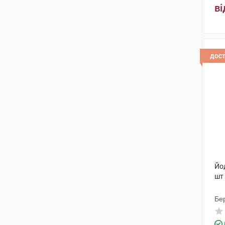
ві
дос
Йо
шт
Бе