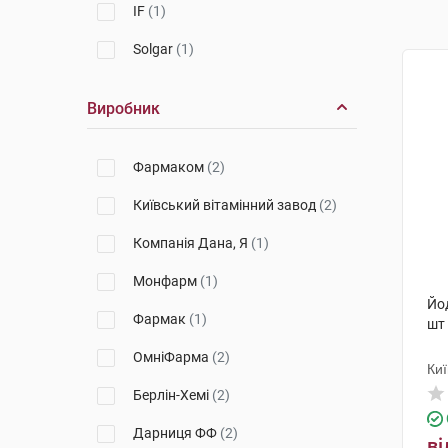
IF
(1)
Solgar
(1)
Виробник
Фармаком
(2)
Київський вітамінний завод
(2)
Компанія Дана, Я
(1)
Монфарм
(1)
Йо
Фармак
(1)
шт
ОмніФарма
(2)
Киї
Берлін-Хемі
(2)
Дарниця ФФ
(2)
ві