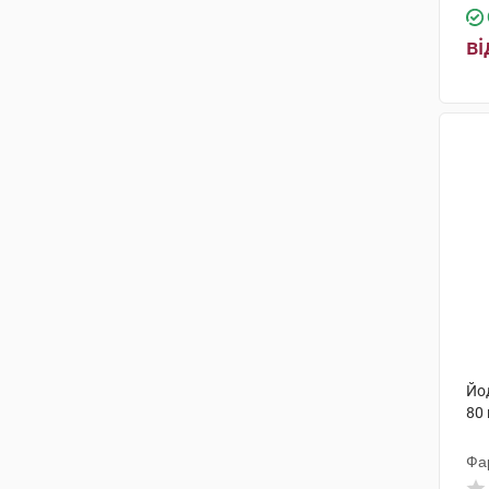
ві
Йо
80
Фа