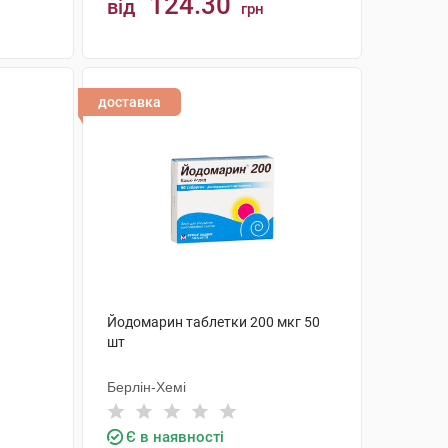
124.30
від
грн
КУПИТИ
доставка
Йодомарин таблетки 200 мкг 50
шт
Берлін-Хемі
Є в наявності