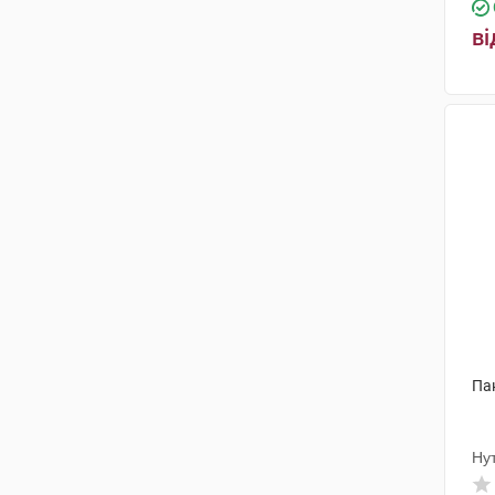
ві
Па
Ну