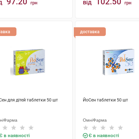
97.20
102.50
д
від
грн
грн
КУПИТИ
КУПИТИ
тавка
доставка
ен для дітей таблетки 50 шт
ЙоСен таблетки 50 шт
ніФарма
ОмніФарма
Є в наявності
Є в наявності