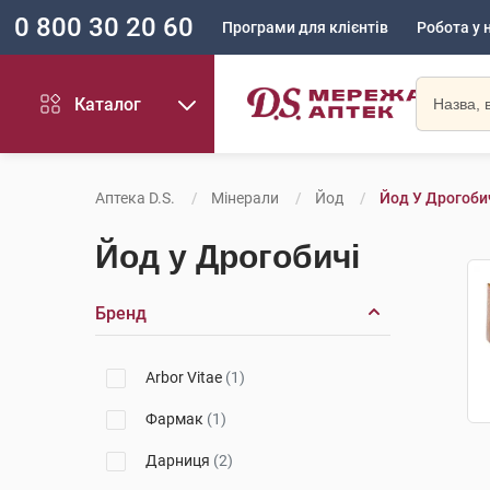
0 800 30 20 60
Програми для клієнтів
Робота у 
Каталог
Аптека D.S.
Мінерали
Йод
Йод У Дрогоби
Йод у Дрогобичі
Бренд
Arbor Vitae
(1)
Фармак
(1)
Дарниця
(2)