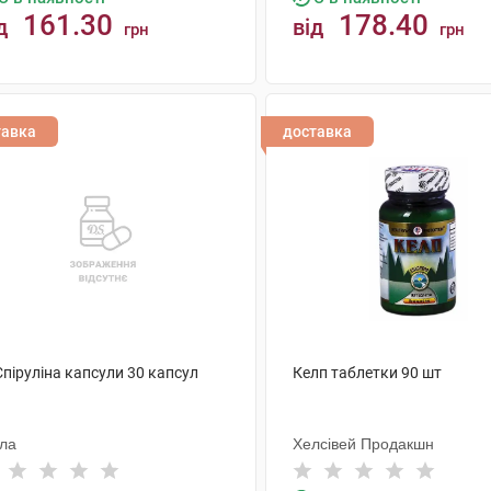
161.30
178.40
д
від
грн
грн
КУПИТИ
КУПИТИ
тавка
доставка
Спіруліна капсули 30 капсул
Келп таблетки 90 шт
ола
Хелсівей Продакшн