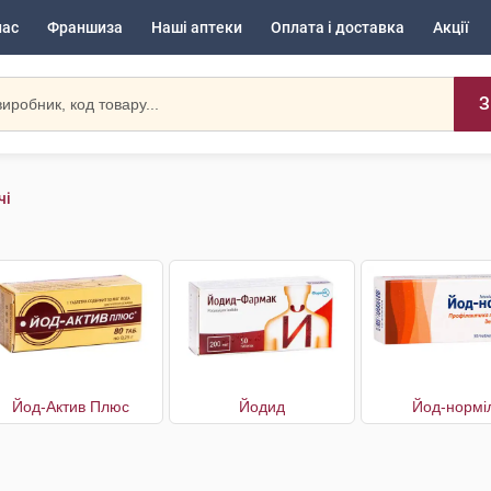
нас
Франшиза
Наші аптеки
Оплата і доставка
Акції
З
чі
Йод-Актив Плюс
Йодид
Йод-нормі