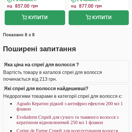
857.00
грн
877.00
грн
від
від
КУПИТИ
КУПИТИ
Показано
8
з
8
Поширені запитання
Яка ціна на спреї для волосся ?
Вартість товару в каталозі спреї для волосся
починається від 213 грн.
Які спреї для волосся найдешевші?
Недорогими товарами в категорії спреї для волосся є:
Agrado Кератин рідкий з антифриз ефектом 200 мл 1
флакон
Evoluderm Спрей для сухого та тьмяного волосся з
кератином відновлюючий 250 мл 1 флакон
Corine de Farme Спрей для розплутування волосся