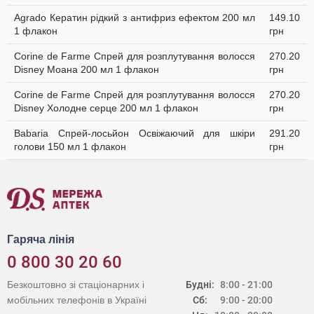
Agrado Кератин рідкий з антифриз ефектом 200 мл
149.10
1 флакон
грн
Corine de Farme Спрей для розплутування волосся
270.20
Disney Моана 200 мл 1 флакон
грн
Corine de Farme Спрей для розплутування волосся
270.20
Disney Холодне серце 200 мл 1 флакон
грн
Babaria Спрей-лосьйон Освіжаючий для шкіри
291.20
голови 150 мл 1 флакон
грн
Гаряча лінія
0 800 30 20 60
Безкоштовно зі стаціонарних і
Будні:
8:00 - 21:00
мобільних телефонів в Україні
Сб:
9:00 - 20:00