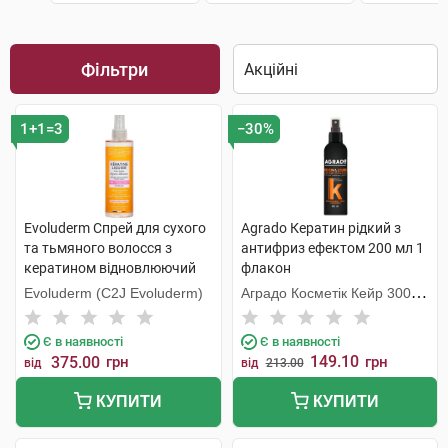
Фільтри
1+1=3
−30%
Evoluderm Спрей для сухого
Agrado Кератин рідкий з
та тьмяного волосся з
антифриз ефектом 200 мл 1
кератином відновлюючий
флакон
250 мл 1 флакон
Evoluderm (C2J Evoluderm)
Аградо Косметік Кейр 3000
С.Л.У.
Є в наявності
Є в наявності
149.10
375.00
грн
грн
від
від
213.00
КУПИТИ
КУПИТИ