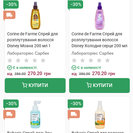
−30%
−30%
Corine de Farme Спрей для
Corine de Farme Спрей для
розплутування волосся
розплутування волосся
Disney Моана 200 мл 1
Disney Холодне серце 200 мл
флакон
1 флакон
Лабораторіес Сарбек
Лабораторіес Сарбек
Є в наявності
Є в наявності
270.20
270.20
грн
грн
від
386.00
від
386.00
КУПИТИ
КУПИТИ
−30%
−30%