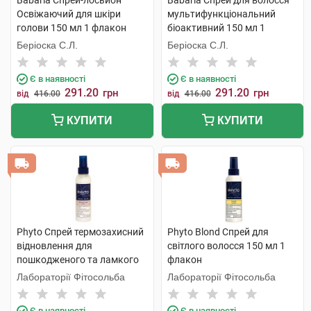
Babaria Спрей-лосьйон
Babaria Спрей для волосся
Освіжаючий для шкіри
мультифункціональний
голови 150 мл 1 флакон
біоактивний 150 мл 1
флакон
Беріоска С.Л.
Беріоска С.Л.
Є в наявності
Є в наявності
291.20
291.20
грн
грн
від
416.00
від
416.00
КУПИТИ
КУПИТИ
Phyto Спрей термозахисний
Phyto Blond Спрей для
відновлення для
світлого волосся 150 мл 1
пошкодженого та ламкого
флакон
волосся 150 мл 1 флакон
Лабораторії Фітосольба
Лабораторії Фітосольба
Є в наявності
Є в наявності