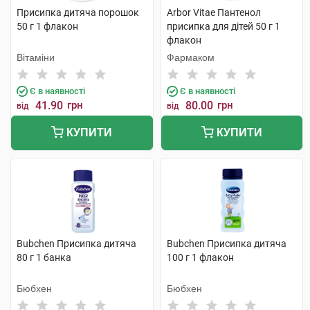
Присипка дитяча порошок
Arbor Vitae Пантенол
50 г 1 флакон
присипка для дітей 50 г 1
флакон
Вітаміни
Фармаком
Є в наявності
Є в наявності
41.90
грн
80.00
грн
від
від
КУПИТИ
КУПИТИ
Bubchen Присипка дитяча
Bubchen Присипка дитяча
80 г 1 банка
100 г 1 флакон
Бюбхен
Бюбхен