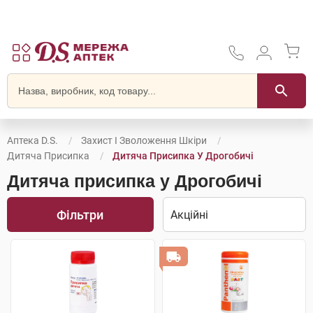
Аптека D.S.
Захист І Зволоження Шкіри
Дитяча Присипка
Дитяча Присипка У Дрогобичі
Дитяча присипка у Дрогобичі
Фільтри