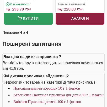
Є в наявності
Немає в наявності
298.70
грн
220.00
грн
від
від
АНАЛОГИ
КУПИТИ
Показано
4
з
4
Поширені запитання
Яка ціна на дитяча присипка ?
Вартість товару в каталозі дитяча присипка починається
від 41.9 грн.
Які дитяча присипка найдешевші?
Недорогими товарами в категорії дитяча присипка є:
Присипка дитяча порошок 50 г 1 флакон
Arbor Vitae Пантенол присипка для дітей 50 г 1 флакон
Bubchen Присипка дитяча 100 г 1 флакон