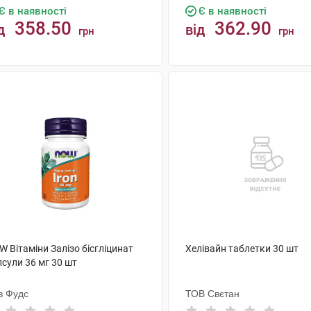
Є в наявності
Є в наявності
358.50
362.90
д
від
грн
грн
КУПИТИ
КУПИТИ
 Вітаміни Залізо бісгліцинат
Хелівайн таблетки 30 шт
сули 36 мг 30 шт
в Фудс
ТОВ Свєтан