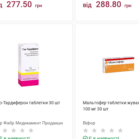
277.50
288.80
д
від
грн
грн
КУПИТИ
КУПИТИ
но-Тардиферон таблетки 30 шт
Мальтофер таблетки жува
100 мг 30 шт
єр Фабр Медикамент Продакшн
Віфор
Є в наявності
Є в наявності