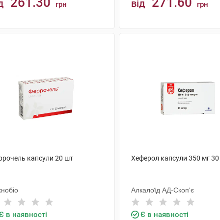
261.30
271.60
д
від
грн
грн
КУПИТИ
КУПИТИ
ррочель капсули 20 шт
Хеферол капсули 350 мг 30
хнобіо
Алкалоїд АД-Скоп'є
Є в наявності
Є в наявності