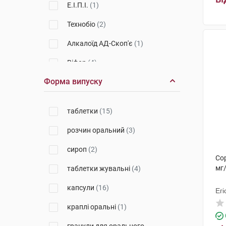
Е.І.П.І.
(1)
Технобіо
(2)
Алкалоїд АД-Скоп'є
(1)
Віфор
(4)
Форма випуску
Омніфарма Київ
(1)
Красота та Здоров'я
(1)
таблетки
(15)
S.I.I.T.
(1)
розчин оральний
(3)
Солефарм
(1)
сироп
(2)
Со
Нов Фудс
(1)
мг/
таблетки жувальні
(4)
ТОВ Свєтан
(1)
капсули
(16)
Егі
Сперко Україна
(1)
краплі оральні
(1)
Іннотера Шузі
(1)