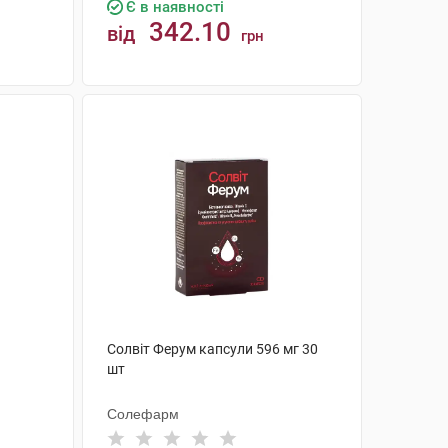
Є в наявності
342.10
від
грн
КУПИТИ
Солвіт Ферум капсули 596 мг 30
шт
Солефарм