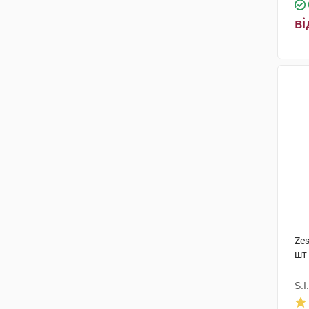
ві
Ze
шт
S.I.