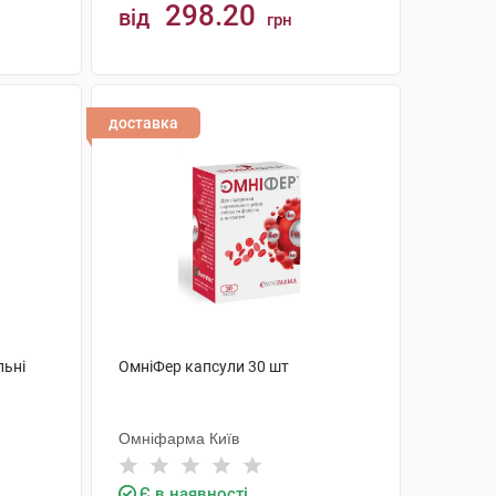
298.20
від
грн
КУПИТИ
доставка
льні
ОмніФер капсули 30 шт
Омніфарма Київ
Є в наявності