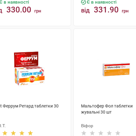
Є в наявності
Є в наявності
330.00
331.90
д
від
грн
грн
КУПИТИ
КУПИТИ
st Феррум Ретард таблетки 30
Мальтофер Фол таблетки
жувальні 30 шт
I.T.
Віфор