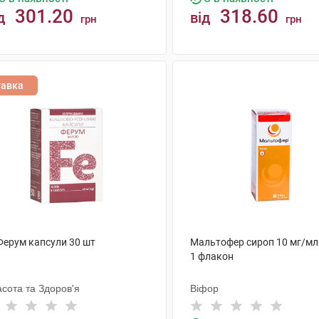
301.20
318.60
д
від
грн
грн
КУПИТИ
КУПИТИ
тавка
 Ферум капсули 30 шт
Мальтофер сироп 10 мг/мл
1 флакон
сота та Здоров'я
Віфор