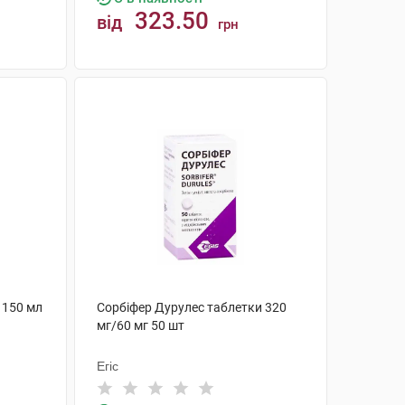
323.50
від
грн
КУПИТИ
 150 мл
Сорбіфер Дурулес таблетки 320
мг/60 мг 50 шт
Егіс