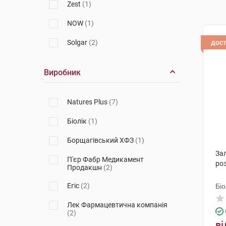
Zest
(1)
NOW
(1)
Solgar
(2)
дос
Виробник
Natures Plus
(7)
Біолік
(1)
Борщагівський ХФЗ
(1)
Зал
П'єр Фабр Медикамент
ро
Продакшн
(2)
Егіс
(2)
Біо
Лек Фармацевтична компанія
(2)
ві