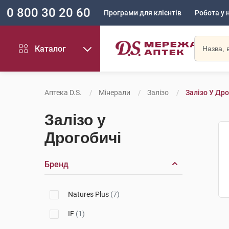
0 800 30 20 60
Програми для клієнтів
Робота у 
Каталог
Аптека D.S.
Мінерали
Залізо
Залізо У Дро
Залізо у
Дрогобичі
Бренд
Natures Plus
(7)
IF
(1)