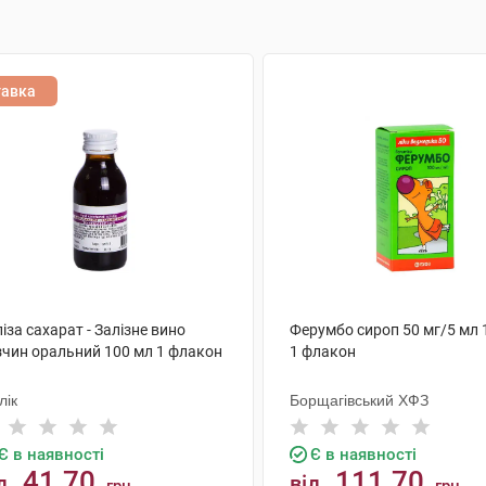
тавка
іза сахарат - Залізне вино
Ферумбо сироп 50 мг/5 мл 
зчин оральний 100 мл 1 флакон
1 флакон
лік
Борщагівський ХФЗ
Є в наявності
Є в наявності
41.70
111.70
д
від