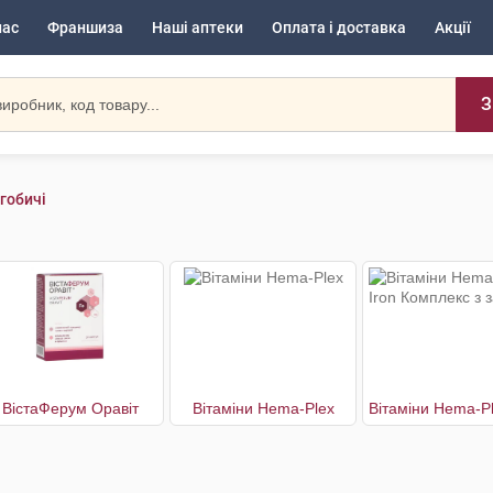
нас
Франшиза
Наші аптеки
Оплата і доставка
Акції
З
гобичі
ВістаФерум Оравіт
Вітаміни Hema-Plex