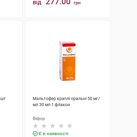
277.00
від
грн
КУПИТИ
 шт
Мальтофер краплі оральні 50 мг/
мл 30 мл 1 флакон
Віфор
Є в наявності