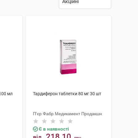
100 мл
Тардиферон таблетки 80 мг 30 шт
П'єр Фабр Медикамент Продакшн
Є в наявності
218.10
від