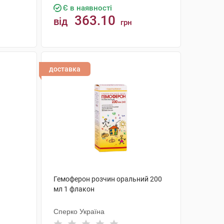
Є в наявності
363.10
від
грн
КУПИТИ
доставка
Гемоферон розчин оральний 200
мл 1 флакон
Сперко Україна