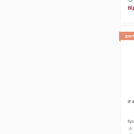
ві
дос
IF
Кра