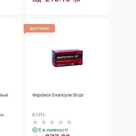
грн
КУПИТИ
доставка
льні
Ферсінол-З капсули 30 шт
ія
Е.І.П.І.
Є в наявності