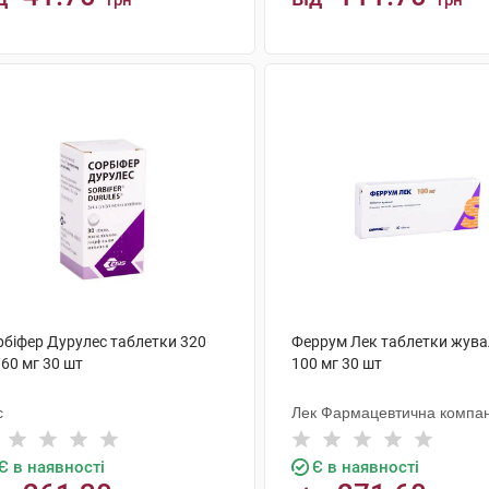
грн
грн
КУПИТИ
КУПИТИ
рбіфер Дурулес таблетки 320
Феррум Лек таблетки жува
60 мг 30 шт
100 мг 30 шт
с
Лек Фармацевтична компан
Є в наявності
Є в наявності