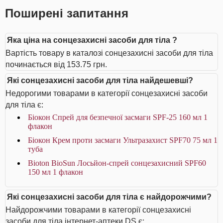
Поширені запитання
Яка ціна на сонцезахисні засоби для тіла ?
Вартість товару в каталозі сонцезахисні засоби для тіла
починається від 153.75 грн.
Які сонцезахисні засоби для тіла найдешевші?
Недорогими товарами в категорії сонцезахисні засоби
для тіла є:
Біокон Спрей для безпечної засмаги SPF-25 160 мл 1
флакон
Біокон Крем проти засмаги Ультразахист SPF70 75 мл 1
туба
Bioton BioSun Лосьйон-спрей сонцезахисний SPF60
150 мл 1 флакон
Які сонцезахисні засоби для тіла є найдорожчими?
Найдорожчими товарами в категорії сонцезахисні
засоби для тіла інтернет-аптеки DS є: