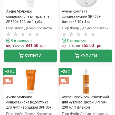
Avene Молочко
Avene Компакт
сонцезахисне мінеральне
сонцезахисний SPF50+
SPF50+ 100 мл 1 туба
бежевий 10 г 1 шт
П'єр Фабр Дермо-Косметик
П'єр Фабр Дермо-Косметик
Є в наявності
Є в наявності
841.50
855.00
грн
грн
від
1122.00
від
1140.00
КУПИТИ
КУПИТИ
−25%
−25%
Avene Молочко
Avene Спрей сонцезахисний
сонцезахисне водостійке
для чутливої шкіри SPF50+
для чутливої шкіри SPF50+
200 мл 1 флакон
100 мл 1 туба
П'єр Фабр Дермо-Косметик
П'єр Фабр Дермо-Косметик