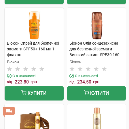
Біокон Спрей для безпечної
Біокон Олія сонцезахисна
засмаги SPF50+ 160 мл 1
для безпечної засмаги
флакон
Високий захист SPF30 160
мл 1 флакон
Біокон
Біокон
Є в наявності
Є в наявності
223.80
грн
234.50
грн
від
від
КУПИТИ
КУПИТИ