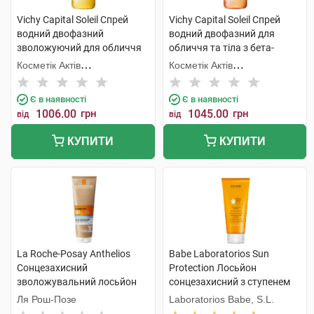
Vichy Capital Soleil Спрей
Vichy Capital Soleil Спрей
водний двофазний
водний двофазний для
зволожуючий для обличчя
обличчя та тіла з бета-
та тіла з гіалуроновою
каротином, що посилює
Косметік Актів
Косметік Актів
кислотою SPF50 200 мл 1
засмагу SPF50 200 мл 1
Інтернаціональ
Інтернаціональ
флакон
флакон
Є в наявності
Є в наявності
1006.00
грн
1045.00
грн
від
від
КУПИТИ
КУПИТИ
La Roche-Posay Anthelios
Babe Laboratorios Sun
Сонцезахисний
Protection Лосьйон
зволожувальний лосьйон
сонцезахисний з ступенем
для обличчя та тіла SPF50+
захисту SPF 50+ і
Ля Рош-Позе
Laboratorios Babe, S.L.
250 мл 1 туба
заспокійливими активними