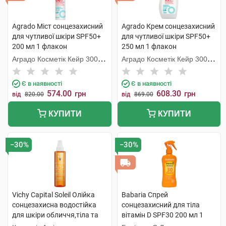
Agrado Міст сонцезахисний
Agrado Крем сонцезахисний
для чутливої шкіри SPF50+
для чутливої шкіри SPF50+
200 мл 1 флакон
250 мл 1 флакон
Аградо Косметік Кейр 3000
Аградо Косметік Кейр 3000
С.Л.У.
С.Л.У.
Є в наявності
Є в наявності
574.00
608.30
грн
грн
від
820.00
від
869.00
КУПИТИ
КУПИТИ
−30%
−30%
Vichy Capital Soleil Олійка
Babaria Спрей
сонцезахисна водостійка
сонцезахисний для тіла
для шкіри обличчя,тіла та
вітамін D SPF30 200 мл 1
волосся SPF50+ 200 мл 1
флакон