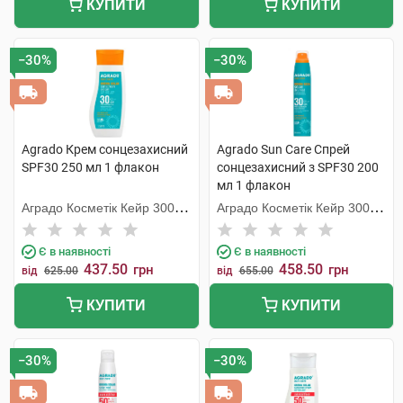
КУПИТИ
КУПИТИ
−30%
−30%
Agrado Крем сонцезахисний
Agrado Sun Care Спрей
SPF30 250 мл 1 флакон
сонцезахисний з SPF30 200
мл 1 флакон
Аградо Косметік Кейр 3000
Аградо Косметік Кейр 3000
С.Л.У.
С.Л.У.
Є в наявності
Є в наявності
437.50
458.50
грн
грн
від
625.00
від
655.00
КУПИТИ
КУПИТИ
−30%
−30%