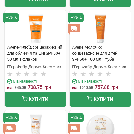
−25%
−25%
Avene Флюїд сонцезахисний
Avene Молочко
для обличчя та шиї SPF50+
сонцезахисне для дітей
50 мл 1 флакон
SPF50+ 100 мл 1 туба
П'єр Фабр Дермо-Косметик
П'єр Фабр Дермо-Косметик
Є в наявності
Є в наявності
708.75
757.88
грн
грн
від
945.00
від
1010.50
КУПИТИ
КУПИТИ
−25%
−25%