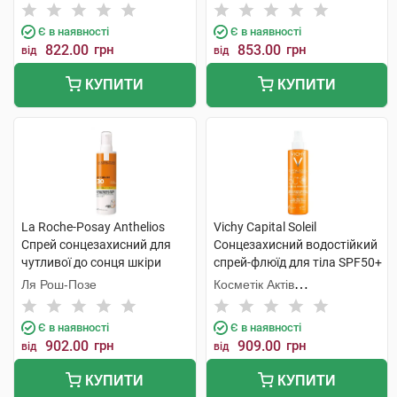
дорослих SPF50+ 150 мл 1
Інтернаціональ
Інтернаціональ
туба
Є в наявності
Є в наявності
822.00
грн
853.00
грн
від
від
КУПИТИ
КУПИТИ
La Roche-Posay Anthelios
Vichy Capital Soleil
Спрей сонцезахисний для
Сонцезахисний водостійкий
чутливої до сонця шкіри
спрей-флюїд для тіла SPF50+
обличчя та тіла SPF30 200
200 мл 1 флакон
Ля Рош-Позе
Косметік Актів
мл 1 флакон
Інтернаціональ
Є в наявності
Є в наявності
902.00
грн
909.00
грн
від
від
КУПИТИ
КУПИТИ