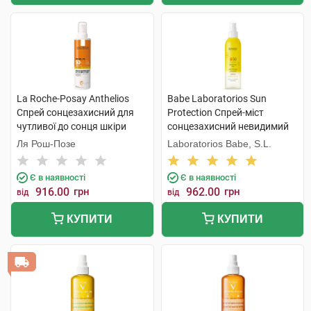
La Roche-Posay Anthelios
Babe Laboratorios Sun
Спрей сонцезахисний для
Protection Спрей-міст
чутливої до сонця шкіри
сонцезахисний невидимий
обличчя та тіла SPF50+ 200
для обличчя, тіла та волосся
Ля Рош-Позе
Laboratorios Babe, S.L.
мл 1 флакон
з SPF50 150 мл 1 флакон
Є в наявності
Є в наявності
916.00
грн
962.00
грн
від
від
КУПИТИ
КУПИТИ