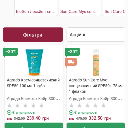
BioSun Лосьйон-спрей сонцезахисний SPF60
Sun Care Мус сонцезахисний SPF50+
Фільтри
−30%
−30%
Agrado Крем сонцезахисний
Agrado Sun Care Мус
SPF50 100 мл 1 туба
сонцезахисний SPF50+ 75 мл
1 флакон
Аградо Косметік Кейр 3000
Аградо Косметік Кейр 3000
С.Л.У.
С.Л.У.
Є в наявності
Є в наявності
239.40
332.50
грн
грн
від
342.00
від
475.00