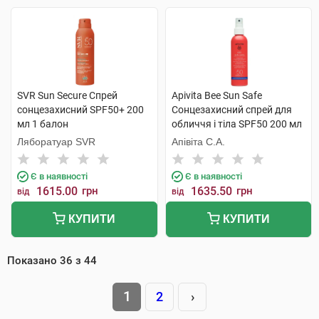
SVR Sun Secure Спрей
Apivita Bee Sun Safe
сонцезахисний SPF50+ 200
Сонцезахисний спрей для
мл 1 балон
обличчя і тіла SPF50 200 мл
1 флакон
Ляборатуар SVR
Апівіта С.А.
Є в наявності
Є в наявності
1615.00
грн
1635.50
грн
від
від
КУПИТИ
КУПИТИ
Показано
36
з
44
1
2
›