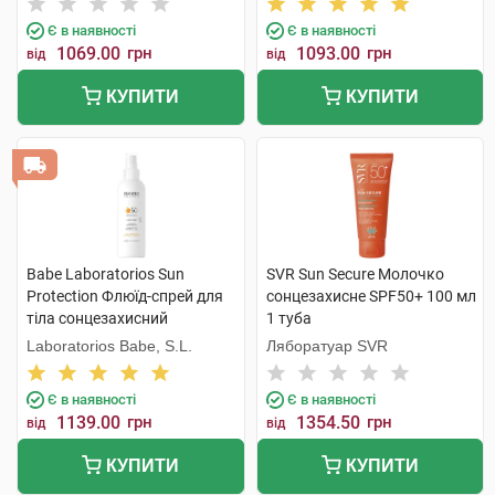
компонентам 200 мл 1 туба
Є в наявності
Є в наявності
1069.00
грн
1093.00
грн
від
від
КУПИТИ
КУПИТИ
Babe Laboratorios Sun
SVR Sun Secure Молочко
Protection Флюїд-спрей для
сонцезахисне SPF50+ 100 мл
тіла сонцезахисний
1 туба
водостійкий з SPF50 200 мл
Laboratorios Babe, S.L.
Ляборатуар SVR
1 флакон
Є в наявності
Є в наявності
1139.00
грн
1354.50
грн
від
від
КУПИТИ
КУПИТИ