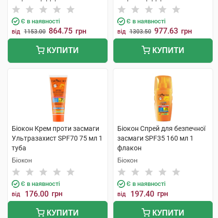
Є в наявності
Є в наявності
864.75
977.63
грн
грн
від
1153.00
від
1303.50
КУПИТИ
КУПИТИ
Біокон Крем проти засмаги
Біокон Спрей для безпечної
Ультразахист SPF70 75 мл 1
засмаги SPF35 160 мл 1
туба
флакон
Біокон
Біокон
Є в наявності
Є в наявності
176.00
грн
197.40
грн
від
від
КУПИТИ
КУПИТИ