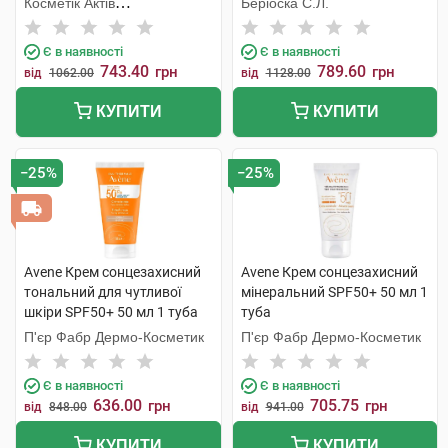
Косметік Актів
Беріоска С.Л.
флакон
Інтернаціональ
Є в наявності
Є в наявності
743.40
789.60
грн
грн
від
1062.00
від
1128.00
КУПИТИ
КУПИТИ
−25%
−25%
Avene Крем сонцезахисний
Avene Крем сонцезахисний
тональний для чутливої
мінеральний SPF50+ 50 мл 1
шкіри SPF50+ 50 мл 1 туба
туба
П'єр Фабр Дермо-Косметик
П'єр Фабр Дермо-Косметик
Є в наявності
Є в наявності
636.00
705.75
грн
грн
від
848.00
від
941.00
КУПИТИ
КУПИТИ