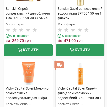
Sunskin Спрей
Sunskin Засіб сонцезахисний
сонцезахисний для обличчя і
водостійкий SPF50 150 мл 1
тіла SPF50 150 мл + Сумка-
флакон
шопер 150 мл 1 набір
Мікрофарм
Мікрофарм
Є в наявності
Є в наявності
369.70
грн
471.00
грн
від
від
КУПИТИ
КУПИТИ
Vichy Capital Soleil Молочко
Vichy Capital Soleil Спрей-
сонцезахисне
флюїд сонцезахисний
зволожувальне для шкіри
водостійкий SPF30 200 мл 1
обличчя та тіла дітей та
флакон
Косметік Актів
Косметік Актів