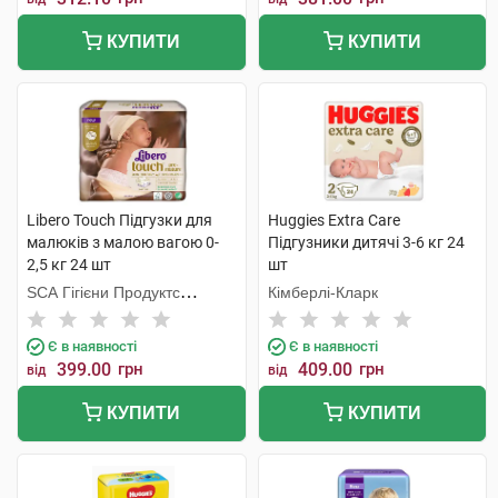
КУПИТИ
КУПИТИ
Libero Touch Підгузки для
Huggies Extra Care
малюків з малою вагою 0-
Підгузники дитячі 3-6 кг 24
2,5 кг 24 шт
шт
SCA Гігієни Продуктс
Кімберлі-Кларк
Польска
Є в наявності
Є в наявності
399.00
грн
409.00
грн
від
від
КУПИТИ
КУПИТИ