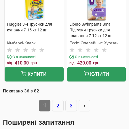
Huggies 3-4 Трусики для
Libero Swimpants Small
купання 7-15 кг 12 шт
Підгузки-трусики для
плавання 7-12 кг 12 шт
Кімберлі-Кларк
Ессіті Оперейшнс Хугезанд
Б.В.
Є в наявності
Є в наявності
410.00
грн
420.00
грн
від
від
КУПИТИ
КУПИТИ
Показано
36
з
82
1
2
3
›
Поширені запитання