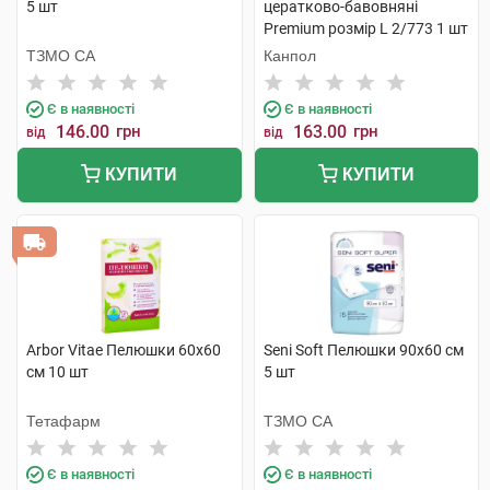
5 шт
цератково-бавовняні
Premium розмір L 2/773 1 шт
ТЗМО СА
Канпол
Є в наявності
Є в наявності
146.00
грн
163.00
грн
від
від
КУПИТИ
КУПИТИ
Arbor Vitae Пелюшки 60х60
Seni Soft Пелюшки 90х60 см
см 10 шт
5 шт
Тетафарм
ТЗМО СА
Є в наявності
Є в наявності