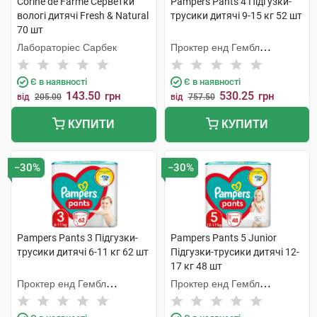
Corine de Farme Серветки
Pampers Pants 4 Підгузки-
вологі дитячі Fresh & Natural
трусики дитячі 9-15 кг 52 шт
70 шт
Лабораторіес Сарбек
Проктер енд Гембл
Мануфекчурінг
Є в наявності
Є в наявності
143.50
530.25
грн
грн
від
205.00
від
757.50
КУПИТИ
КУПИТИ
−30%
−30%
Pampers Pants 3 Підгузки-
Pampers Pants 5 Junior
трусики дитячі 6-11 кг 62 шт
Підгузки-трусики дитячі 12-
17 кг 48 шт
Проктер енд Гембл
Проктер енд Гембл
Мануфекчурінг
Мануфекчурінг