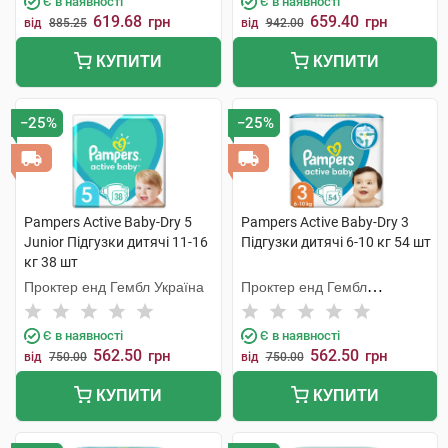
Є в наявності
Є в наявності
619.68
659.40
грн
грн
від
885.25
від
942.00
КУПИТИ
КУПИТИ
−25%
−25%
Pampers Active Baby-Dry 5
Pampers Active Baby-Dry 3
Junior Підгузки дитячі 11-16
Підгузки дитячі 6-10 кг 54 шт
кг 38 шт
Проктер енд Гембл Україна
Проктер енд Гембл
Мануфекчурінг
Є в наявності
Є в наявності
562.50
562.50
грн
грн
від
750.00
від
750.00
КУПИТИ
КУПИТИ