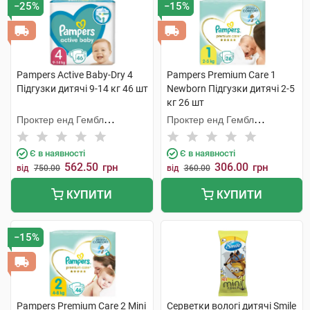
−25%
−15%
Pampers Active Baby-Dry 4
Pampers Premium Care 1
Підгузки дитячі 9-14 кг 46 шт
Newborn Підгузки дитячі 2-5
кг 26 шт
Проктер енд Гембл
Проктер енд Гембл
Мануфекчурінг
Оперешейнз Польська
Є в наявності
Є в наявності
562.50
306.00
грн
грн
від
750.00
від
360.00
КУПИТИ
КУПИТИ
−15%
Pampers Premium Care 2 Mini
Серветки вологі дитячі Smile