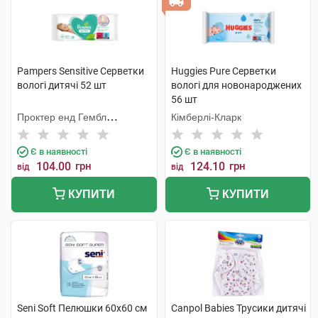
Pampers Sensitive Серветки
Huggies Pure Серветки
вологі дитячі 52 шт
вологі для новонароджених
56 шт
Проктер енд Гембл
Кімберлі-Кларк
Мануфекчурінг
Є в наявності
Є в наявності
104.00
грн
124.10
грн
від
від
КУПИТИ
КУПИТИ
Seni Soft Пелюшки 60х60 см
Canpol Babies Трусики дитячі