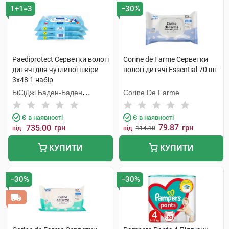
1+1=3
−30%
Paediprotect Серветки вологі
Corine de Farme Серветки
дитячі для чутливої шкіри
вологі дитячі Essential 70 шт
3х48 1 набір
БіСіДжі Баден-Баден
Corine De Farme
Косметікс Груп Гмбх
Є в наявності
Є в наявності
79.87
735.00
грн
грн
від
від
114.10
КУПИТИ
КУПИТИ
−30%
−30%