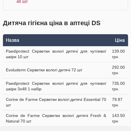
48 шт
Дитяча гігієна ціна в аптеці DS
Назва
Ціна
Paediprotect Серветки вологі дитячі для чутливої
139.00
шкіри 10 шт
грн
292.00
Evoluderm Серветки вологі дитячі 72 шт
грн
Paediprotect Серветки вологі дитячі для чутливої
735.00
шкіри 3х48 1 набір
грн
Corine de Farme Серветки вологі дитячі Essential 70
79.87
шт
грн
Corine de Farme Серветки вологі дитячі Fresh &
143.50
Natural 70 шт
грн