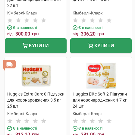
22 шт
Кімберлі-Кларк
Кімберлі-Кларк
Є в наявності
Є в наявності
300.00
грн
306.20
грн
від
від
КУПИТИ
КУПИТИ
Huggies Extra Care 0 Підгузки
Huggies Elite Soft 2 Підгузки
для новонароджених 3,5 кг
для новонароджених 4-7 кг
25 шт
24 шт
Кімберлі-Кларк
Кімберлі-Кларк
Є в наявності
Є в наявності
312.10
грн
381.00
грн
від
від