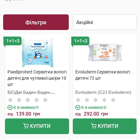
Фільтри
1+1=3
1+1=3
Paediprotect Серветки вологі
Evoluderm Серветки вологі
дитячі для чутливої шкіри 10
дитячі 72 шт
шт
БіСіДжі Баден-Баден
Evoluderm (C2J Evoluderm)
Косметікс Груп Гмбх
Є в наявності
Є в наявності
139.00
грн
292.00
грн
від
від
КУПИТИ
КУПИТИ