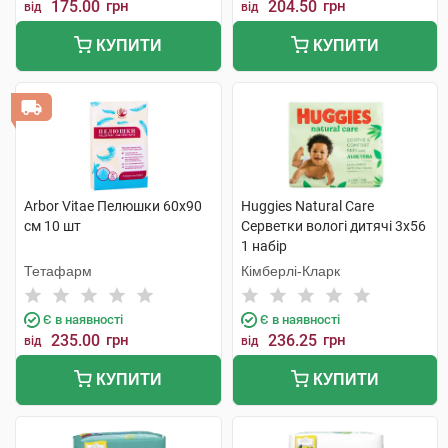
175.00
грн
204.50
грн
від
від
КУПИТИ
КУПИТИ
Arbor Vitae Пелюшки 60х90
Huggies Natural Care
см 10 шт
Серветки вологі дитячі 3х56
1 набір
Тетафарм
Кімберлі-Кларк
Є в наявності
Є в наявності
235.00
грн
236.25
грн
від
від
КУПИТИ
КУПИТИ