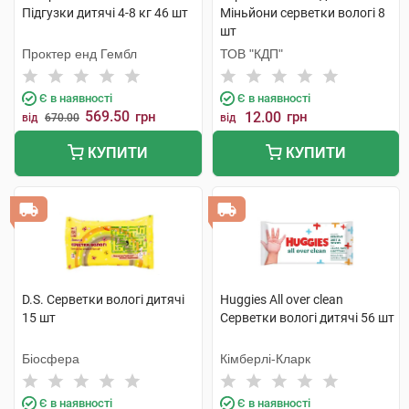
Підгузки дитячі 4-8 кг 46 шт
Міньйони серветки вологі 8
шт
Проктер енд Гембл
ТОВ "КДП"
Є в наявності
Є в наявності
569.50
грн
12.00
грн
від
670.00
від
КУПИТИ
КУПИТИ
D.S. Серветки вологі дитячі
Huggies All over clean
15 шт
Серветки вологі дитячі 56 шт
Біосфера
Кімберлі-Кларк
Є в наявності
Є в наявності