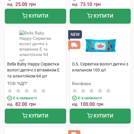
25.00
грн
73.10
грн
від
від
КУПИТИ
КУПИТИ
NEW
Bella Baby Happy Серветки
D.S. Серветки вологі дитячі з
вологі дитячі з вітаміном Е
клапаном 100 шт
та алантоїном 64 шт
ТОВ "КДП"
Біосфера
Є в наявності
Є в наявності
82.00
грн
100.00
грн
від
від
КУПИТИ
КУПИТИ