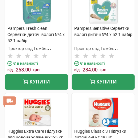
Pampers Fresh clean
Pampers Sensitive Серветки
Cерветки дитячі вологі №4 х
вологі дитячі №4 х 52 1 набір
52 1 набір
Проктер енд Гембл
Проктер енд Гембл
Мануфекчурінг
Мануфекчурінг
Є в наявності
Є в наявності
258.00
грн
284.00
грн
від
від
КУПИТИ
КУПИТИ
Huggies Extra Care Підгузки
Huggies Classic 3 Підгузки
для новонароджених 2-5 кг
дитячі 4-9 кг 48 шт