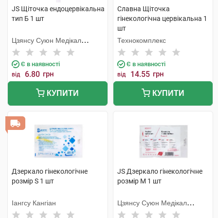
JS Щіточка ендоцервікальна
Славна Щіточка
тип Б 1 шт
гінекологічна цервікальна 1
шт
Цзянсу Суюн Медікал
Технокомплекс
Метіріалс
Є в наявності
Є в наявності
6.80
грн
14.55
грн
від
від
КУПИТИ
КУПИТИ
Дзеркало гінекологічне
JS Дзеркало гінекологічне
розмір S 1 шт
розмір M 1 шт
Іангсу Кангіан
Цзянсу Суюн Медікал
Метіріалс