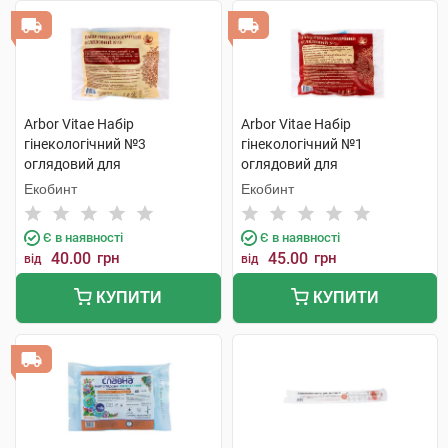
Arbor Vitae Набір
Arbor Vitae Набір
гінекологічний №3
гінекологічний №1
оглядовий для
оглядовий для
одноразового використання
одноразового використання
Екобинт
Екобинт
1 шт
1 шт
Є в наявності
Є в наявності
40.00
грн
45.00
грн
від
від
КУПИТИ
КУПИТИ