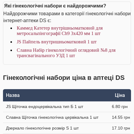
Які гінекологічні набори є найдорожчими?
Найдорожчими товарами в категорії гінекологічні набори
інтернет-аптеки DS є:
Каммед Катетер внутрішньоматковий для
метросальпінгографії Ch9 3x420 мм 1 шт
JS Пайпель внутришньоматковий 1 шт
Славна Набір гінекологічний оглядовий №8 для
трансвагінального УЗД 1 шт
Гінекологічні набори ціна в аптеці DS
Назва
Ціна
JS Щіточка ендоцервікальна тип Б 1 шт
6.80 грн
Славна Щіточка гінекологічна цервікальна 1 шт
14.55 грн
Дзеркало гінекологічне розмір S 1 шт
17.10 грн