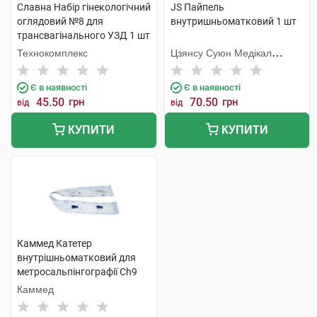
Славна Набір гінекологічний
JS Пайпель
оглядовий №8 для
внутришньоматковий 1 шт
трансвагінального УЗД 1 шт
Технокомплекс
Цзянсу Суюн Медікал
Метіріалс
Є в наявності
Є в наявності
45.50
грн
70.50
грн
від
від
КУПИТИ
КУПИТИ
Каммед Катетер
внутрішньоматковий для
метросальпінгографії Ch9
3x420 мм 1 шт
Каммед