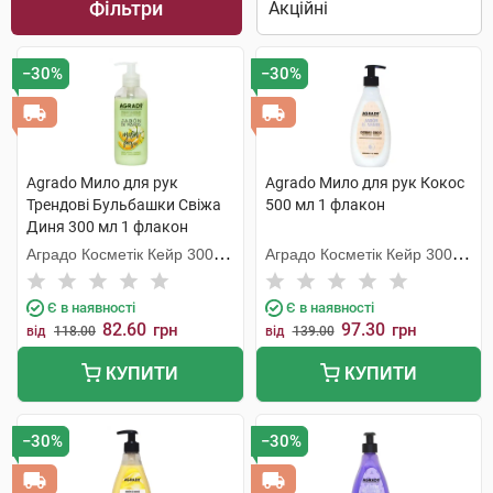
Фільтри
−30%
−30%
Agrado Мило для рук
Agrado Мило для рук Кокос
Трендові Бульбашки Свіжа
500 мл 1 флакон
Диня 300 мл 1 флакон
Аградо Косметік Кейр 3000
Аградо Косметік Кейр 3000
С.Л.У.
С.Л.У.
Є в наявності
Є в наявності
82.60
97.30
грн
грн
від
118.00
від
139.00
КУПИТИ
КУПИТИ
−30%
−30%