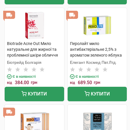
Biotrade Acne Out Мило
Перолайт мило
натуральне для жирної та
антибактеріальне 2,5% з
проблемної шкіри обличчя
ароматом зеленого яблука
та тіла 100 г 1 шт
75 г 1 шт
Біотрейд Болгарія
Елегант Космед Пвт.Лтд.
Є в наявності
Є в наявності
384.00
грн
689.50
грн
від
від
КУПИТИ
КУПИТИ