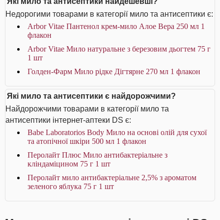
Які мило та антисептики найдешевші?
Недорогими товарами в категорії мило та антисептики є:
Arbor Vitae Пантенол крем-мило Алое Вера 250 мл 1
флакон
Arbor Vitae Мило натуральне з березовим дьогтем 75 г
1 шт
Голден-Фарм Мило рідке Дігтярне 270 мл 1 флакон
Які мило та антисептики є найдорожчими?
Найдорожчими товарами в категорії мило та
антисептики інтернет-аптеки DS є:
Babe Laboratorios Body Мило на основі олій для сухої
та атопічної шкіри 500 мл 1 флакон
Перолайт Плюс Мило антибактеріальне з
кліндаміцином 75 г 1 шт
Перолайт мило антибактеріальне 2,5% з ароматом
зеленого яблука 75 г 1 шт