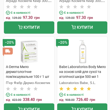
Аградо Косметік Кейр 3000
Аградо Косметік Кейр 3000
С.Л.У.
С.Л.У.
Є в наявності
Є в наявності
97.30
97.30
грн
грн
від
139.00
від
139.00
КУПИТИ
КУПИТИ
−20%
−20%
A-Derma Мило
Babe Laboratorios Body Мило
дерматологічне
на основі олій для сухої та
пом'якшувальне 100 г 1 шт
атопічної шкіри 500 мл 1
флакон
П'єр Фабр Дермо-Косметик
Laboratorios Babe, S.L.
Є в наявності
Є в наявності
338.40
726.40
грн
грн
від
423.00
від
908.00
КУПИТИ
КУПИТИ