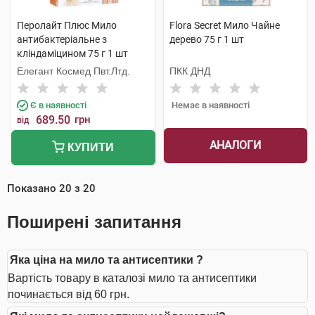
Перолайт Плюс Мило
Flora Secret Мило Чайне
антибактеріальне з
дерево 75 г 1 шт
кліндаміцином 75 г 1 шт
Елегант Космед Пвт.Лтд.
ПКК ДНД
Є в наявності
Немає в наявності
689.50
грн
від
АНАЛОГИ
КУПИТИ
Показано
20
з
20
Поширені запитання
Яка ціна на мило та антисептики ?
Вартість товару в каталозі мило та антисептики
починається від 60 грн.