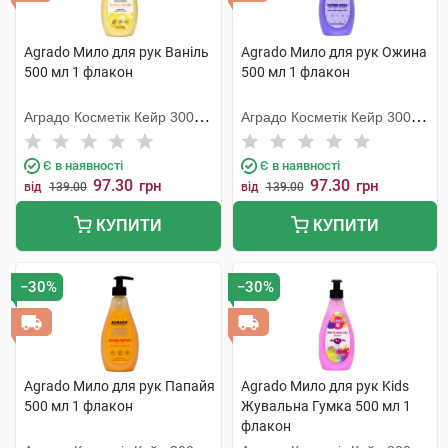
Agrado Мило для рук Ваніль
Agrado Мило для рук Ожина
500 мл 1 флакон
500 мл 1 флакон
Аградо Косметік Кейр 3000
Аградо Косметік Кейр 3000
С.Л.У.
С.Л.У.
Є в наявності
Є в наявності
97.30
97.30
грн
грн
від
139.00
від
139.00
КУПИТИ
КУПИТИ
−30%
−30%
Agrado Мило для рук Папайя
Agrado Мило для рук Kids
500 мл 1 флакон
Жувальна Гумка 500 мл 1
флакон