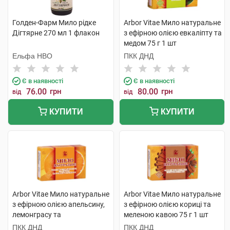
Голден-Фарм Мило рідке
Arbor Vitae Мило натуральне
Дігтярне 270 мл 1 флакон
з ефірною олією евкаліпту та
медом 75 г 1 шт
Ельфа НВО
ПКК ДНД
Є в наявності
Є в наявності
76.00
грн
80.00
грн
від
від
КУПИТИ
КУПИТИ
Arbor Vitae Мило натуральне
Arbor Vitae Мило натуральне
з ефірною олією апельсину,
з ефірною олією кориці та
лемонграсу та
меленою кавою 75 г 1 шт
апельсиновою цедрою 75 г 1
ПКК ДНД
ПКК ДНД