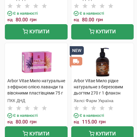
шт
Є в наявності
Є в наявності
80.00
грн
80.00
грн
від
від
КУПИТИ
КУПИТИ
NEW
Arbor Vitae Мило натуральне
Arbor Vitae Мило рідке
з ефірною олією лаванди та
натуральне з березовим
вівсяними пластівцями 75 г
дьогтем 270 г 1 флакон
1 шт
ПКК ДНД
Хелсі Фарм Україна
Є в наявності
Є в наявності
80.00
грн
115.00
грн
від
від
КУПИТИ
КУПИТИ