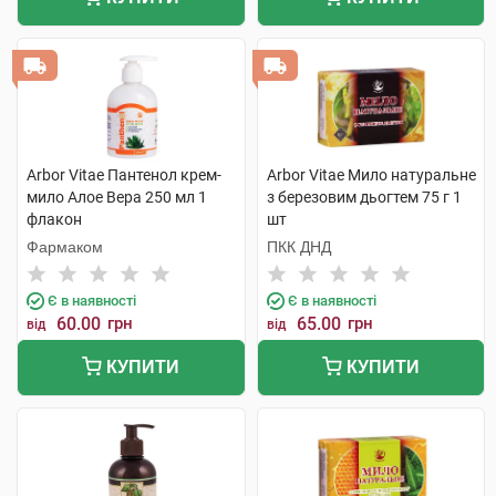
Arbor Vitae Пантенол крем-
Arbor Vitae Мило натуральне
мило Алое Вера 250 мл 1
з березовим дьогтем 75 г 1
флакон
шт
Фармаком
ПКК ДНД
Є в наявності
Є в наявності
60.00
грн
65.00
грн
від
від
КУПИТИ
КУПИТИ