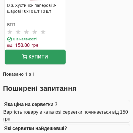
D.S. Хустинки паперові 3-
шарові 10х10 шт 10 шт
ВГП
Є в наявності
150.00
грн
від
КУПИТИ
Показано
1
з
1
Поширені запитання
Яка ціна на серветки ?
Вартість товару в каталозі серветки починається від 150
грн.
Які серветки найдешевші?