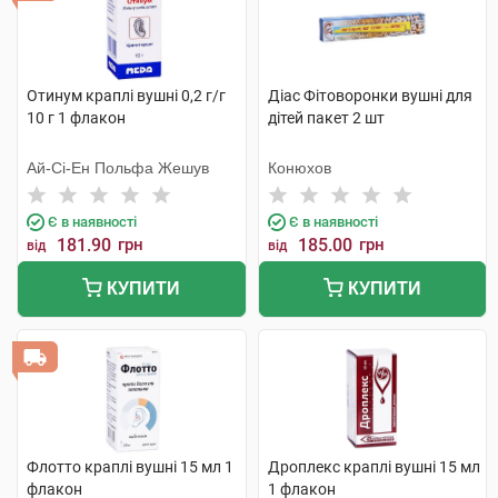
Отинум краплі вушні 0,2 г/г
Діас Фітоворонки вушні для
10 г 1 флакон
дітей пакет 2 шт
Ай-Сі-Ен Польфа Жешув
Конюхов
Є в наявності
Є в наявності
181.90
грн
185.00
грн
від
від
КУПИТИ
КУПИТИ
Флотто краплі вушні 15 мл 1
Дроплекс краплі вушні 15 мл
флакон
1 флакон