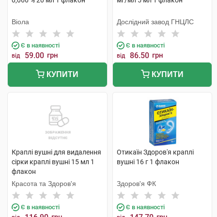
0,066 % 20 мл 1 флакон
мг/мл 5 мл 1 флакон
Віола
Дослідний завод ГНЦЛС
Є в наявності
Є в наявності
59.00
грн
86.50
грн
від
від
КУПИТИ
КУПИТИ
Краплі вушні для видалення
Отикаїн Здоров'я краплі
сірки краплі вушні 15 мл 1
вушні 16 г 1 флакон
флакон
Красота та Здоров'я
Здоров'я ФК
Є в наявності
Є в наявності