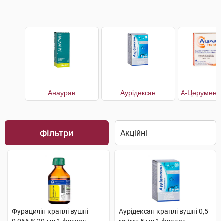
Анауран
Аурiдексан
Фільтри
Фурацилін краплі вушні
Аурiдексан краплі вушні 0,5