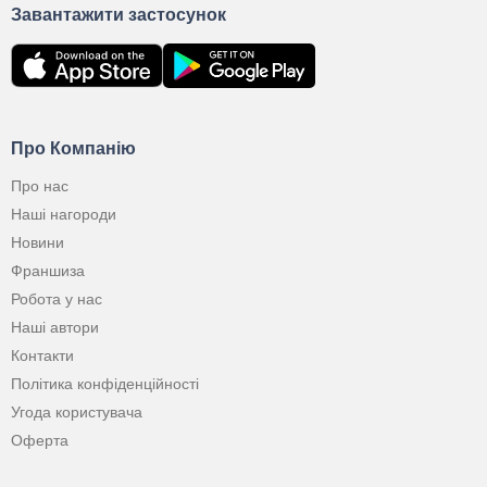
Завантажити застосунок
Про Компанію
Про нас
Наші нагороди
Новини
Франшиза
Робота у нас
Наші автори
Контакти
Політика конфіденційності
Угода користувача
Оферта