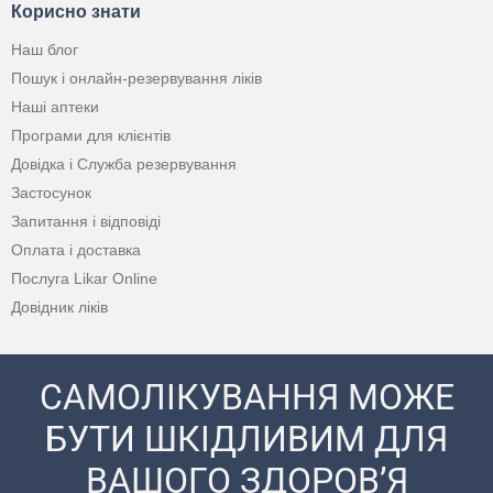
Корисно знати
Наш блог
Пошук і онлайн-резервування ліків
Наші аптеки
Програми для клієнтів
Довідка і Служба резервування
Застосунок
Запитання і відповіді
Оплата і доставка
Послуга Likar Online
Довідник ліків
САМОЛІКУВАННЯ МОЖЕ
БУТИ ШКІДЛИВИМ ДЛЯ
ВАШОГО ЗДОРОВ’Я