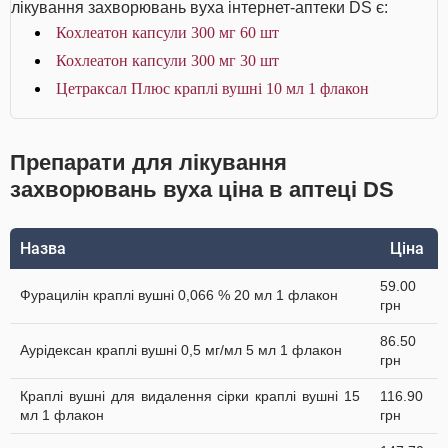
лікування захворювань вуха інтернет-аптеки DS є:
Кохлеатон капсули 300 мг 60 шт
Кохлеатон капсули 300 мг 30 шт
Цетраксал Плюс краплі вушні 10 мл 1 флакон
Препарати для лікування
захворювань вуха ціна в аптеці DS
Назва
Ціна
59.00
Фурацилін краплі вушні 0,066 % 20 мл 1 флакон
грн
86.50
Аурiдексан краплі вушні 0,5 мг/мл 5 мл 1 флакон
грн
Краплі вушні для видалення сірки краплі вушні 15
116.90
мл 1 флакон
грн