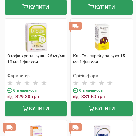
КУПИТИ
КУПИТИ
Отофа краплі вушні 26 мг/мл
КлінТон спрей для вуха 15
10 мл 1 флакон
мл 1 флакон
Фармастер
Орісіл-фарм
Є в наявності
Є в наявності
329.30
грн
331.50
грн
від
від
КУПИТИ
КУПИТИ