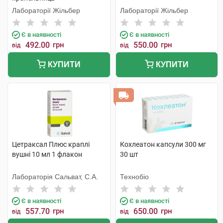
Лабораторії Жільбер
Лабораторії Жільбер
Є в наявності
Є в наявності
492.00
грн
550.00
грн
від
від
КУПИТИ
КУПИТИ
Цетраксал Плюс краплі
Кохлеатон капсули 300 мг
вушні 10 мл 1 флакон
30 шт
Лабораторія Сальват, С.А.
Технобіо
Є в наявності
Є в наявності
557.70
грн
650.00
грн
від
від