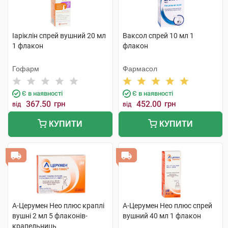
Іаріклін спрей вушний 20 мл
Ваксол спрей 10 мл 1
1 флакон
флакон
Гофарм
Фармасол
Є в наявності
Є в наявності
367.50
грн
452.00
грн
від
від
КУПИТИ
КУПИТИ
А-Церумен Нео плюс краплі
А-Церумен Нео плюс спрей
вушні 2 мл 5 флаконів-
вушний 40 мл 1 флакон
крапельниць