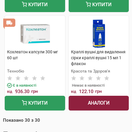
КУПИТИ
КУПИТИ
Кохлеатон капсули 300 мг
Краплі вушні для видалення
60 шт
сірки краплі вушні 15 мл 1
флакон
Технобіо
Красота та Здоров'я
Є в наявності
Немає в наявності
936.30
грн
122.10
грн
від
від
АНАЛОГИ
КУПИТИ
Показано
30
з
30