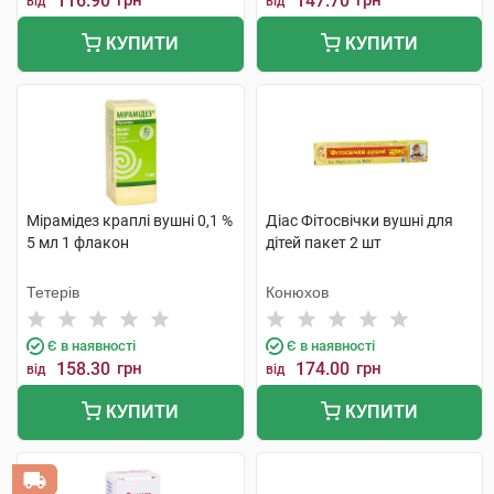
116.90
грн
147.70
грн
від
від
КУПИТИ
КУПИТИ
Мірамідез краплі вушні 0,1 %
Діас Фітосвічки вушні для
5 мл 1 флакон
дітей пакет 2 шт
Тетерів
Конюхов
Є в наявності
Є в наявності
158.30
грн
174.00
грн
від
від
КУПИТИ
КУПИТИ