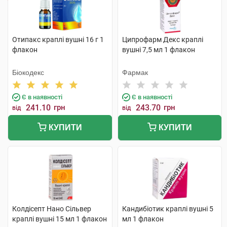
Отипакс краплі вушні 16 г 1
Ципрофарм Декс краплі
флакон
вушні 7,5 мл 1 флакон
Біокодекс
Фармак
Є в наявності
Є в наявності
241.10
грн
243.70
грн
від
від
КУПИТИ
КУПИТИ
Колдісепт Нано Сільвер
Кандибіотик краплі вушні 5
краплі вушні 15 мл 1 флакон
мл 1 флакон