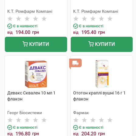
К.Т. Ромфарм Компані
К.Т. Ромфарм Компані
Є в наявності
Є в наявності
194.00
грн
195.40
грн
від
від
КУПИТИ
КУПИТИ
Девакс Сквален 10 мл 1
Ототон краплі вушні 16 г 1
флакон
флакон
Георг Біосистеми
Фармак
Є в наявності
Є в наявності
196.80
грн
204.20
грн
від
від