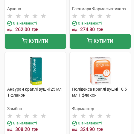
Аркона
Гленмарк Фармасьютикалз
Є в наявності
Є в наявності
262.00
грн
274.80
грн
від
від
КУПИТИ
КУПИТИ
Анауран краплі вушні 25 мл
Полідекса краплі вушні 10,5
1 флакон
мл 1 флакон
Замбон
Фармастер
Є в наявності
Є в наявності
308.20
грн
324.90
грн
від
від