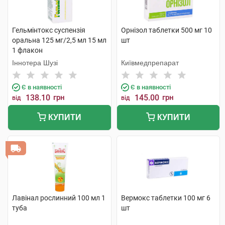
Гельмінтокс суспензія
Орнізол таблетки 500 мг 10
оральна 125 мг/2,5 мл 15 мл
шт
1 флакон
Іннотера Шузі
Київмедпрепарат
Є в наявності
Є в наявності
138.10
грн
145.00
грн
від
від
КУПИТИ
КУПИТИ
Лавінал рослинний 100 мл 1
Вермокс таблетки 100 мг 6
туба
шт