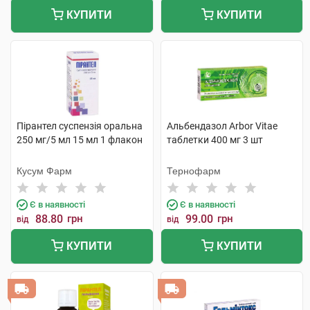
КУПИТИ
КУПИТИ
Пірантел суспензія оральна
Альбендазол Arbor Vitae
250 мг/5 мл 15 мл 1 флакон
таблетки 400 мг 3 шт
Кусум Фарм
Тернофарм
Є в наявності
Є в наявності
88.80
грн
99.00
грн
від
від
КУПИТИ
КУПИТИ