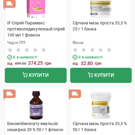
IF Спрей Парамакс
Сірчана мазь проста 33,3 %
противопедикулезный спрей
25 г 1 банка
100 мл 1 флакон
Чарлі ПП
Віола
Є в наявності
Є в наявності
374.25
грн
32.80
грн
від
499.00
від
КУПИТИ
КУПИТИ
Бензилбензоату емульсія
Сірчана мазь проста 33,3 %
нашкірна 20 % 50 г 1 флакон
50 г 1 банка