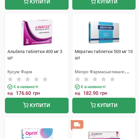
КУПИТИ
КУПИТИ
Альбела таблетки 400 мг 3
Мератин таблетки 500 мг 10
шт
шт
Кусум Фарм
Мепро Фармасьютикалс
Пріват
Є в наявності
Є в наявності
176.60
грн
182.90
грн
від
від
КУПИТИ
КУПИТИ