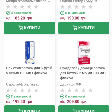
Мепро Фармасьютикалс
Гедеон Ріхтер Румунія
Пріват
Є в наявності
Є в наявності
185.20
грн
190.00
грн
від
від
КУПИТИ
КУПИТИ
Орністил розчин для інфузій
Орнідазол Дарниця розчин
5 мг/мл 100 мл 1 флакон
для інфузій 5 мг/мл 100 мл 1
флакон
Євролайф Хелткеар
Дарниця ФФ
Є в наявності
Є в наявності
192.40
грн
209.80
грн
від
від
КУПИТИ
КУПИТИ