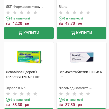
ДКП Фармацевтична
Віола
фабрика
Є в наявності
Є в наявності
42.20
грн
43.70
грн
від
від
КУПИТИ
КУПИТИ
Левамізол Здоров'я
Вермокс таблетки 100 мг 6
таблетки 150 мг 1 шт
шт
Здоров'я ФК
Люсомедикамента
Сосьєдаде Текніка
Фармацеутика
Є в наявності
Є в наявності
83.30
грн
87.30
грн
від
від