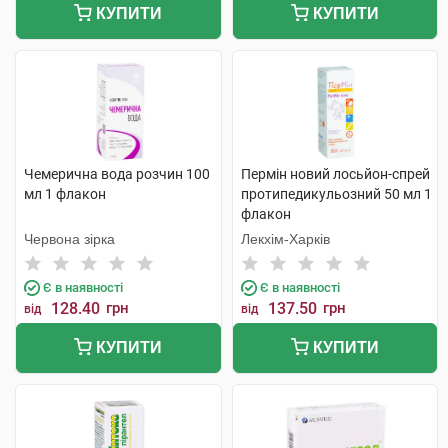
КУПИТИ
КУПИТИ
Чемерична вода розчин 100
Пермін новий лосьйон-спрей
мл 1 флакон
протипедикульозний 50 мл 1
флакон
Червона зірка
Лекхім-Харків
Є в наявності
Є в наявності
128.40
грн
137.50
грн
від
від
КУПИТИ
КУПИТИ