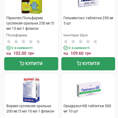
Пірантел Польфарма
Гельмінтокс таблетки 250 мг
суспензія оральна 250 мг/5
3 шт
мл 15 мл 1 флакон
Польфарма
Іннотера Шузі
Є в наявності
Є в наявності
102.00
грн
109.60
грн
від
від
КУПИТИ
КУПИТИ
Ворміл суспензія оральна
Орнідазол-КВ таблетки 500
200 мг/5 мл 10 мл 1 флакон
мг 10 шт