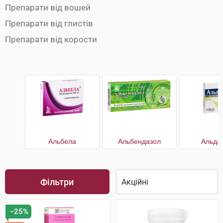
Препарати від вошей
Препарати від глистів
Препарати від корости
Альбела
Альбендазол
Альда
Фільтри
−25%