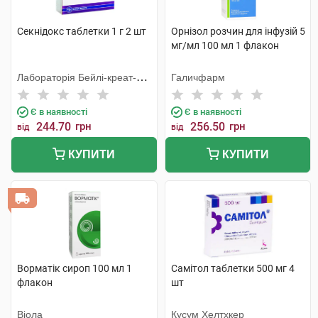
Секнідокс таблетки 1 г 2 шт
Орнізол розчин для інфузій 5
мг/мл 100 мл 1 флакон
Лабораторія Бейлі-креат-
Галичфарм
Вернуйє
Є в наявності
Є в наявності
244.70
грн
256.50
грн
від
від
КУПИТИ
КУПИТИ
Ворматік сироп 100 мл 1
Самітол таблетки 500 мг 4
флакон
шт
Віола
Кусум Хелтхкер