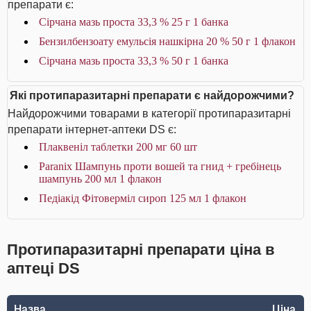
препарати є:
Сірчана мазь проста 33,3 % 25 г 1 банка
Бензилбензоату емульсія нашкірна 20 % 50 г 1 флакон
Сірчана мазь проста 33,3 % 50 г 1 банка
Які протипаразитарні препарати є найдорожчими?
Найдорожчими товарами в категорії протипаразитарні
препарати інтернет-аптеки DS є:
Плаквеніл таблетки 200 мг 60 шт
Paranix Шампунь проти вошей та гнид + гребінець
шампунь 200 мл 1 флакон
Педіакід Фітоверміл сироп 125 мл 1 флакон
Протипаразитарні препарати ціна в
аптеці DS
Назва
Ціна