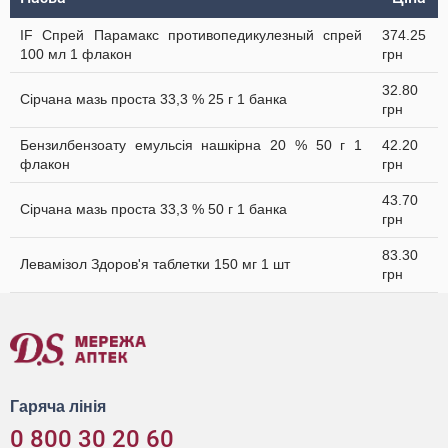
IF Спрей Парамакс противопедикулезный спрей
374.25
100 мл 1 флакон
грн
32.80
Сірчана мазь проста 33,3 % 25 г 1 банка
грн
Бензилбензоату емульсія нашкірна 20 % 50 г 1
42.20
флакон
грн
43.70
Сірчана мазь проста 33,3 % 50 г 1 банка
грн
83.30
Левамізол Здоров'я таблетки 150 мг 1 шт
грн
Гаряча лінія
0 800 30 20 60