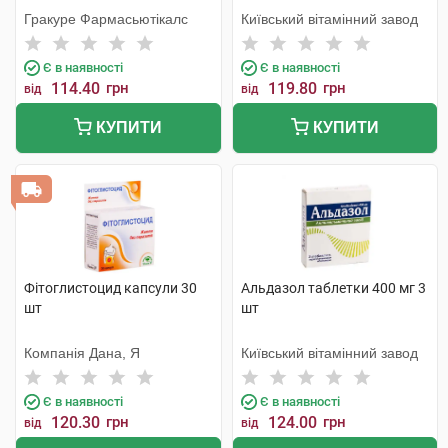
Гракуре Фармасьютікалс
Київський вітамінний завод
Є в наявності
Є в наявності
114.40
грн
119.80
грн
від
від
КУПИТИ
КУПИТИ
Фітоглистоцид капсули 30
Альдазол таблетки 400 мг 3
шт
шт
Компанія Дана, Я
Київський вітамінний завод
Є в наявності
Є в наявності
120.30
грн
124.00
грн
від
від