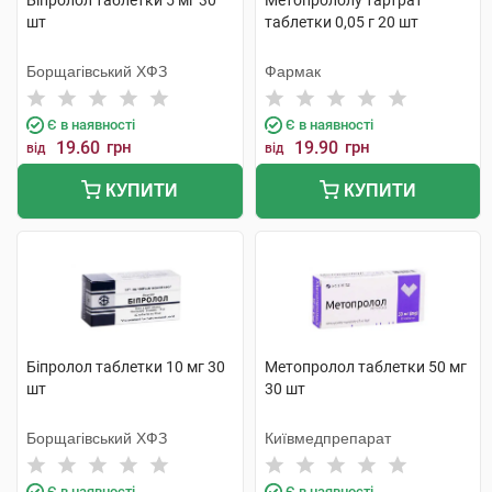
Біпролол таблетки 5 мг 30
Метопрололу тартрат
шт
таблетки 0,05 г 20 шт
Борщагівський ХФЗ
Фармак
Є в наявності
Є в наявності
19.60
грн
19.90
грн
від
від
КУПИТИ
КУПИТИ
Біпролол таблетки 10 мг 30
Метопролол таблетки 50 мг
шт
30 шт
Борщагівський ХФЗ
Київмедпрепарат
Є в наявності
Є в наявності