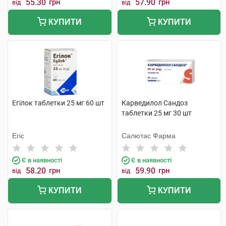
55.30
грн
57.90
грн
від
від
КУПИТИ
КУПИТИ
Егілок таблетки 25 мг 60 шт
Карведилол Сандоз
таблетки 25 мг 30 шт
Егіс
Салютас Фарма
Є в наявності
Є в наявності
58.20
грн
59.90
грн
від
від
КУПИТИ
КУПИТИ