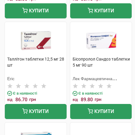
КУПИТИ
КУПИТИ
Таллітон таблетки 12,5 мг 28
Бісопролол Сандоз таблетки
шт
5 мг 90 шт
Егіс
Лек Фармацевтична
компанія
Є в наявності
Є в наявності
86.70
грн
89.80
грн
від
від
КУПИТИ
КУПИТИ