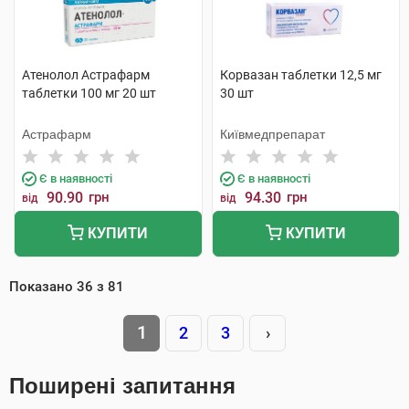
Атенолол Астрафарм
Корвазан таблетки 12,5 мг
таблетки 100 мг 20 шт
30 шт
Астрафарм
Київмедпрепарат
Є в наявності
Є в наявності
90.90
грн
94.30
грн
від
від
КУПИТИ
КУПИТИ
Показано
36
з
81
1
2
3
›
Поширені запитання