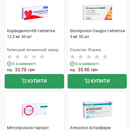
Карведилол-КВ таблетки
Бісопролол Сандоз таблетки
12,5 мг 30 шт
5 мг 30 шт
Київський вітамінний завод
Салютас Фарма
Є в наявності
Є в наявності
33.70
грн
35.90
грн
від
від
КУПИТИ
КУПИТИ
Метопролола тартрат
Атенолол Астрафарм