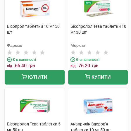
Бісопрол таблетки 10 мг 50
Бісопролол Тева таблетки 10
шт
мг 30 шт
Фармак
Меркле
Є в наявності
Є в наявності
65.40
грн
76.20
грн
від
від
КУПИТИ
КУПИТИ
Бісопролол Тева таблетки 5
Анаприлін Здоров'я
мг 50 шт
таблетки 10 мг 50 шт