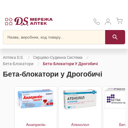
Аптека D.S.
Серцево-Судинна Система
Бета-Блокатори
Бета-Блокатори У Дрогобичі
Бета-блокатори у Дрогобичі
Анаприлін
Атенолол
Бета