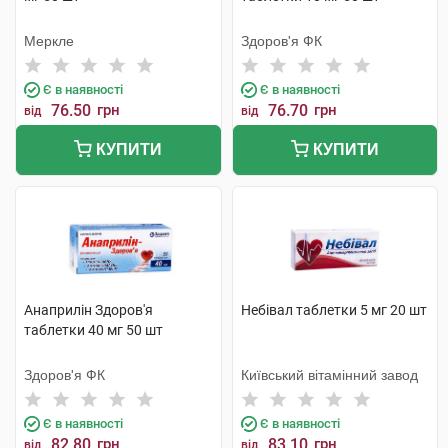
Меркле
Здоров'я ФК
Є в наявності
Є в наявності
76.50
грн
76.70
грн
від
від
КУПИТИ
КУПИТИ
Анаприлін Здоров'я
Небівал таблетки 5 мг 20 шт
таблетки 40 мг 50 шт
Здоров'я ФК
Київський вітамінний завод
Є в наявності
Є в наявності
82.80
грн
83.10
грн
від
від