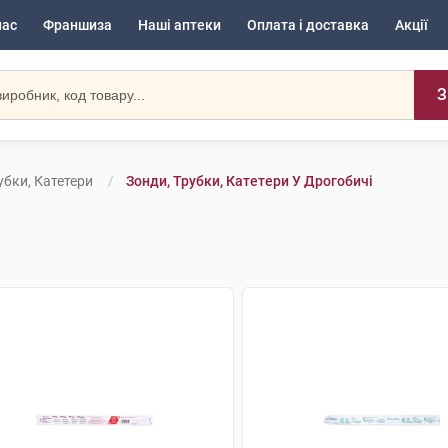
нас
Франшиза
Наші аптеки
Оплата і доставка
Акції
З
убки, Катетери
Зонди, Трубки, Катетери У Дрогобичі