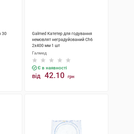
 30
Galmed Катетер для годування
немовлят неградуйований Ch6
2x400 мм 1 шт
Галмед
Є в наявності
42.10
від
грн
КУПИТИ