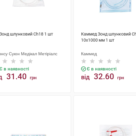
 Зонд шлунковий Ch18 1 шт
Каммед Зонд шлунковий Ch
10х1000 мм 1 шт
янсу Суюн Медікал Метіріалс
Каммед
Є в наявності
Є в наявності
31.40
32.60
д
від
грн
грн
КУПИТИ
КУПИТИ