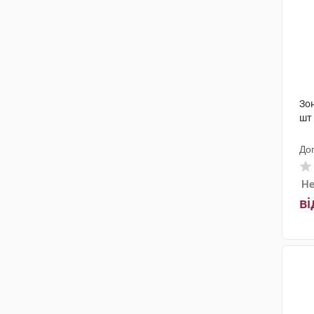
Зо
шт
До
Не
ві