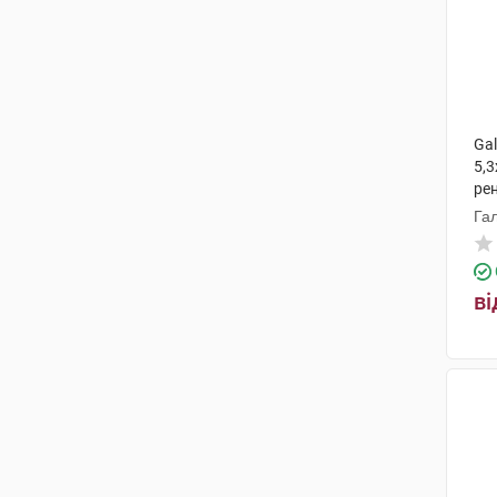
Ga
5,3
ре
Га
ві