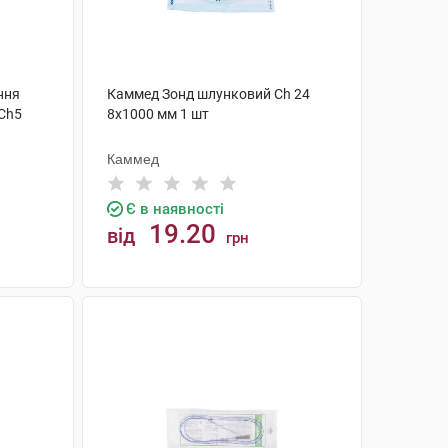
ння
Каммед Зонд шлунковий Ch 24
Ch5
8х1000 мм 1 шт
Каммед
Є в наявності
19.20
від
грн
КУПИТИ