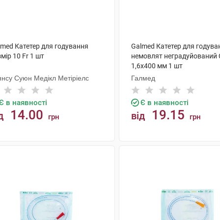
lmed Катетер для годування
Galmed Катетер для годува
мір 10 Fr 1 шт
немовлят неградуйований 
1,6x400 мм 1 шт
янсу Суюн Медікл Метіріелс
Галмед
Є в наявності
Є в наявності
14.00
19.15
д
від
грн
грн
КУПИТИ
КУПИТИ