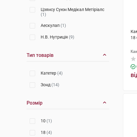
Цзянсу Суюн Медікал Метіріалс
(1)
Аескулап
(1)
Ка
Н.В. Нутриція
(9)
18
Ка
Тип товарів
Катетер
(4)
ві
Зонд
(14)
Розмір
10
(1)
18
(4)