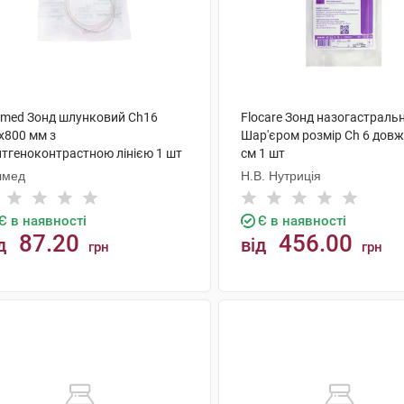
lmed Зонд шлунковий Ch16
Flocare Зонд назогастраль
x800 мм з
Шар'єром розмір Ch 6 довж
нтгеноконтрастною лінією 1 шт
см 1 шт
лмед
Н.В. Нутриція
Є в наявності
Є в наявності
87.20
456.00
д
від
грн
грн
КУПИТИ
КУПИТИ