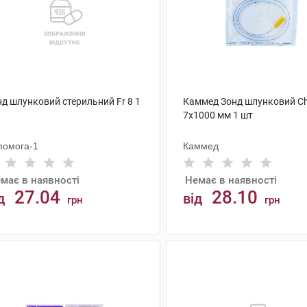
нд шлунковий стерильний Fr 8 1
Каммед Зонд шлунковий Ch
7х1000 мм 1 шт
помога-1
Каммед
має в наявності
Немає в наявності
27.04
28.10
д
від
грн
грн
АНАЛОГИ
АНАЛОГИ