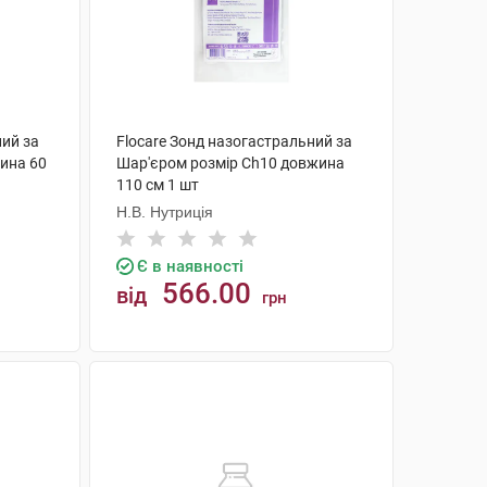
ний за
Flocare Зонд назогастральний за
ина 60
Шар'єром розмір Ch10 довжина
110 см 1 шт
Н.В. Нутриція
Є в наявності
566.00
від
грн
КУПИТИ