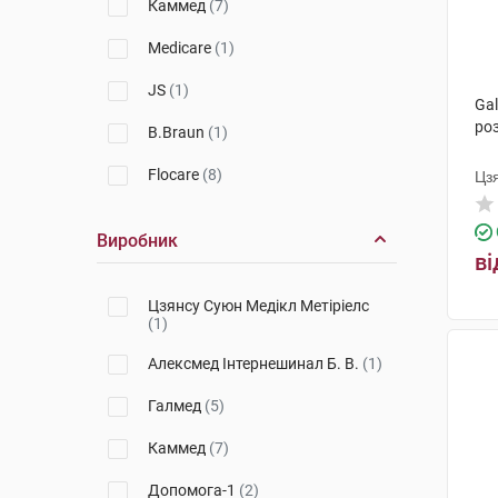
Каммед
(7)
Medicare
(1)
JS
(1)
Ga
роз
B.Braun
(1)
Flocare
(8)
Цз
Виробник
ві
Цзянсу Суюн Медікл Метіріелс
(1)
Алексмед Інтернешинал Б. В.
(1)
Галмед
(5)
Каммед
(7)
Допомога-1
(2)