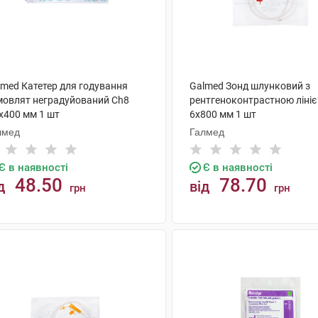
lmed Катетер для годування
Galmed Зонд шлунковий з
мовлят неградуйований Ch8
рентгеноконтрастною ліні
x400 мм 1 шт
6х800 мм 1 шт
лмед
Галмед
Є в наявності
Є в наявності
48.50
78.70
д
від
грн
грн
КУПИТИ
КУПИТИ