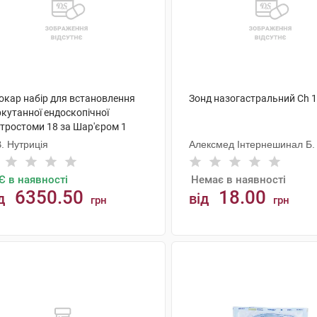
окар набір для встановлення
Зонд назогастральний Ch 1
кутанної ендоскопічної
стростоми 18 за Шар'єром 1
ір
. Нутриція
Алексмед Інтернешинал Б. 
Є в наявності
Немає в наявності
6350.50
18.00
д
від
грн
грн
АНАЛОГИ
КУПИТИ