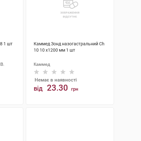
8 1 шт
Каммед Зонд назогастральний Ch
10 10 х1200 мм 1 шт
В.
Каммед
Немає в наявності
23.30
від
грн
АНАЛОГИ