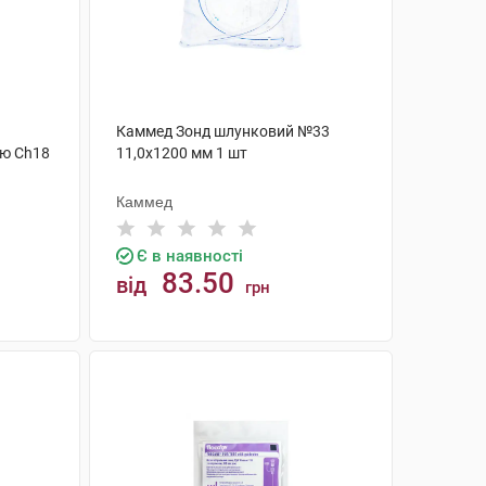
Каммед Зонд шлунковий №33
єю Ch18
11,0х1200 мм 1 шт
Каммед
Є в наявності
83.50
від
грн
КУПИТИ