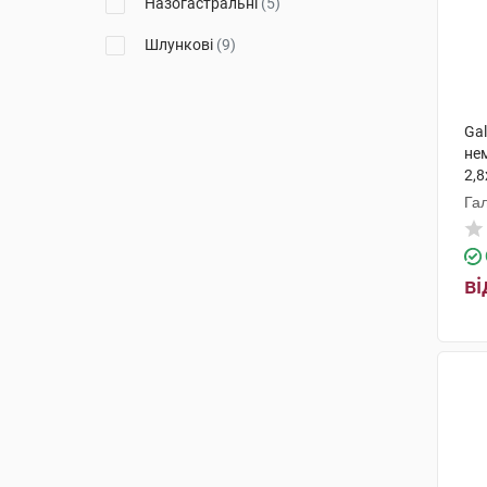
Назогастральні
(5)
Шлункові
(9)
Ga
не
2,8
Га
ві