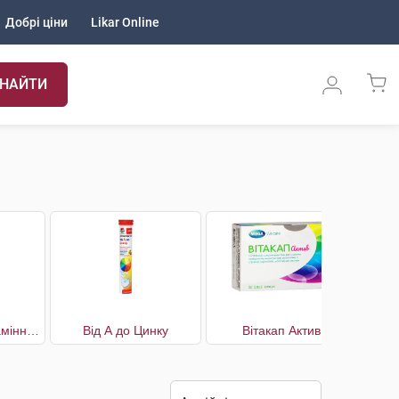
Добрі ціни
Likar Online
НАЙТИ
Вігард мультивітамінний комплекс
Від А до Цинку
Вітакап Актив
Вітам