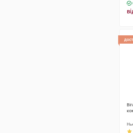
ві
дос
Ві
ко
Нь