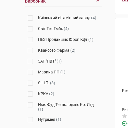
Виробник
Київський вітамінний завод
(4)
Світ Тек Гмбх
(4)
ПЕЗ Продакшнс Юроп Кфт
(1)
Квайссер Фарма
(2)
ЗАТ "НВТ"
(1)
Марина ПП
(1)
S.I.I.T.
(3)
Ре
КРКА
(2)
Нью Фуд Текнолоджіс Ко. Лтд
(1)
Киї
Нутрімед
(1)