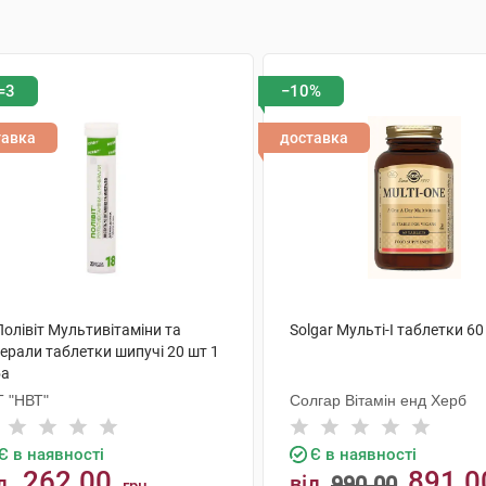
=3
−10%
тавка
доставка
Полівіт Мультивітаміни та
Solgar Мульті-I таблетки 60
ерали таблетки шипучі 20 шт 1
ба
Т "НВТ"
Солгар Вітамін енд Херб
Є в наявності
Є в наявності
262.00
891.0
д
від
990.00