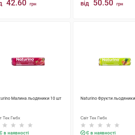
42.60
50.50
д
від
грн
грн
КУПИТИ
КУПИТИ
turino Малина льодяники 10 шт
Naturino Фрукти льодяники
т Тек Гмбх
Світ Тек Гмбх
Є в наявності
Є в наявності