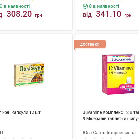
Є в наявності
Є в наявності
308.20
341.10
д
від
грн
грн
КУПИТИ
КУПИТИ
доставка
ліжен капсули 12 шт
Juvamine Комплекс 12 Вітам
9 Мінералів таблетки шипуч
.П.І.
Юва Санте Інтернешинал