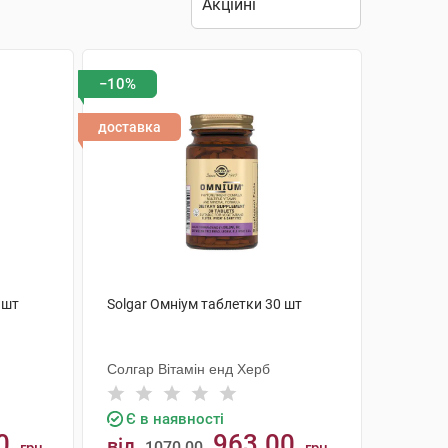
−10%
доставка
 шт
Solgar Омніум таблетки 30 шт
Солгар Вітамін енд Херб
Є в наявності
0
963.00
від
1070.00