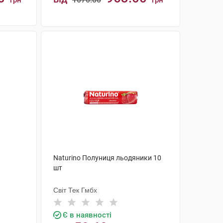
грн
грн
КУПИТИ
Naturino Полуниця льодяники 10
шт
Світ Тек Гмбх
Є в наявності