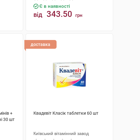
Є в наявності
343.50
від
грн
КУПИТИ
доставка
інів +
Квадевіт Класік таблетки 60 шт
і 30 шт
Київський вітамінний завод