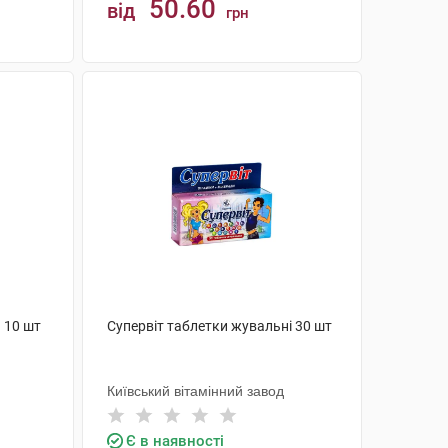
50.60
від
грн
КУПИТИ
 10 шт
Супервіт таблетки жувальні 30 шт
Київський вітамінний завод
Є в наявності