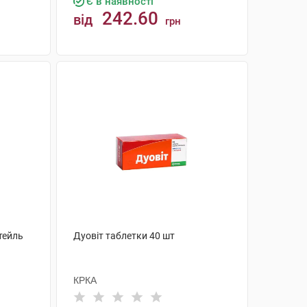
Є в наявності
242.60
від
грн
КУПИТИ
тейль
Дуовіт таблетки 40 шт
КРКА