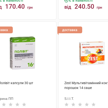
Є в наявності
Є в наявності
170.40
240.50
д
від
грн
грн
КУПИТИ
КУПИТИ
тавка
доставка
Полівіт капсули 30 шт
Zest Мультивітамінний кок
порошок 14 саше
рина ПП
S.I.I.T.