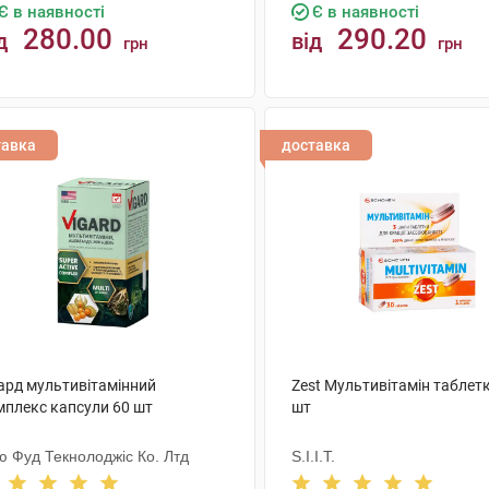
Є в наявності
Є в наявності
280.00
290.20
д
від
грн
грн
КУПИТИ
КУПИТИ
тавка
доставка
гард мультивітамінний
Zest Мультивітамін таблет
мплекс капсули 60 шт
шт
ю Фуд Текнолоджіс Ко. Лтд
S.I.I.T.