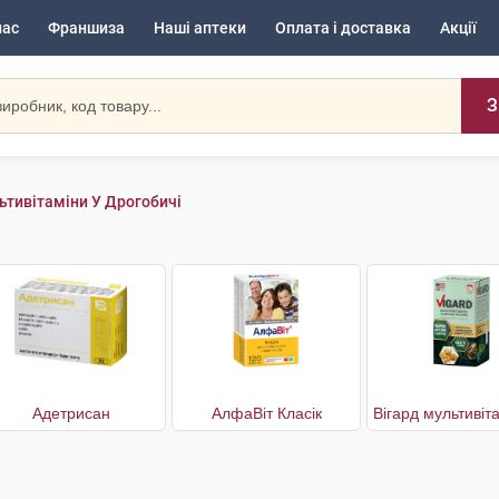
нас
Франшиза
Наші аптеки
Оплата і доставка
Акції
З
ьтивітаміни У Дрогобичі
Адетрисан
АлфаВіт Класік