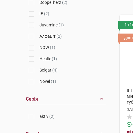
Doppel herz
(2)
IF
(2)
1+1
Juvamine
(1)
АлфаВіт
(2)
дос
NOW
(1)
Healix
(1)
Solgar
(4)
Novel
(1)
IF 
мін
Серія
ту
ЗА
aktiv
(2)
ві