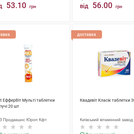
53.10
56.00
д
від
грн
грн
КУПИТИ
КУПИТИ
тавка
доставка
st ЕфферВіт Мульті таблетки
Квадевіт Класік таблетки 3
пучі 20 шт
З Продакшнс Юроп Кфт
Київський вітамінний завод