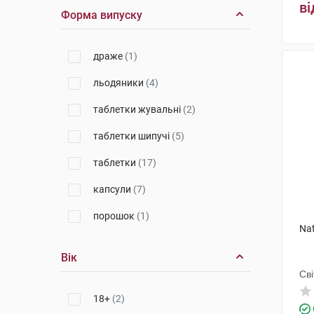
ві
Е.І.П.І.
(1)
Форма випуску
Юва Санте Інтернешинал
(1)
драже
(1)
Ігл Нутрішиналс
(2)
льодяники
(4)
Мега Лайфсайенсіз
(1)
таблетки жувальні
(2)
Вітаміни
(2)
таблетки шипучі
(5)
Нов Фудс
(1)
таблетки
(17)
Актілайф Нутрішн ТОВ
(1)
капсули
(7)
Свісс Капс
(1)
порошок
(1)
Новатор Фарма
(1)
Na
Солгар Вітамін енд Херб
(4)
Вік
Іннофарма
(1)
Сві
Дельфарм Гайард
18+
(2)
(1)