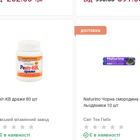
грн
КУПИТИ
КУПИТИ
доставка
віт-КВ драже 80 шт
Naturino Чорна смородина
льодяники 10 шт
вський вітамінний завод
Світ Тек Гмбх
Є в наявності
Є в наявності