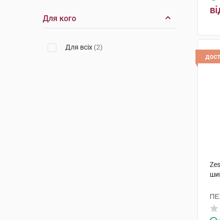
ві
Для кого
Для всіх
(2)
дос
Ze
ши
ПЕ