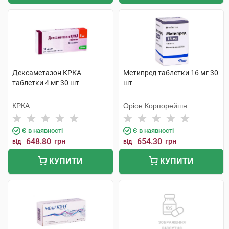
Дексаметазон КРКА
Метипред таблетки 16 мг 30
таблетки 4 мг 30 шт
шт
КРКА
Оріон Корпорейшн
Є в наявності
Є в наявності
648.80
грн
654.30
грн
від
від
КУПИТИ
КУПИТИ