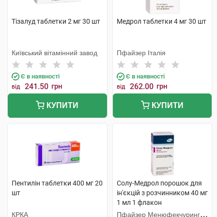
Тізалуд таблетки 2 мг 30 шт
Медрол таблетки 4 мг 30 шт
Київський вітамінний завод
Пфайзер Італія
Є в наявності
Є в наявності
241.50
грн
262.00
грн
від
від
КУПИТИ
КУПИТИ
Пентилін таблетки 400 мг 20
Солу-Медрол порошок для
шт
ін'єкцій з розчинником 40 мг
1 мл 1 флакон
КРКА
Пфайзер Менюфекчуринг