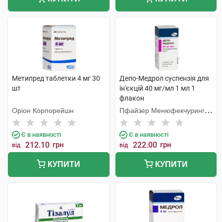
Метипред таблетки 4 мг 30
Депо-Медрол суспензія для
шт
ін'єкцій 40 мг/мл 1 мл 1
флакон
Оріон Корпорейшн
Пфайзер Менюфекчуринг
Бельгія
Є в наявності
Є в наявності
212.10
грн
222.00
грн
від
від
КУПИТИ
КУПИТИ