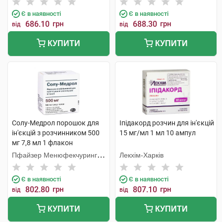
Є в наявності
Є в наявності
686.10
грн
688.30
грн
від
від
КУПИТИ
КУПИТИ
Солу-Медрол порошок для
Іпідакорд розчин для ін'єкцій
ін'єкцій з розчинником 500
15 мг/мл 1 мл 10 ампул
мг 7,8 мл 1 флакон
Пфайзер Менюфекчуринг
Лекхім-Харків
Бельгія
Є в наявності
Є в наявності
802.80
грн
807.10
грн
від
від
КУПИТИ
КУПИТИ