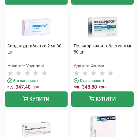
Сирдалуд таблетки 2 мг 30
Полькортолон таблетки 4 мг
шт
50 шт
Новартіс Урунлері
Адамед Фарма
Є в наявності
Є в наявності
347.40
грн
348.80
грн
від
від
КУПИТИ
КУПИТИ