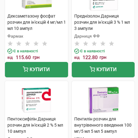
Дексаметазону фосфат
Преднізолон Дарниця
розчин для ін'єкцій 4 мг/мл 1
розчин для ін'єкцій 3 % 1 мл
мл 10 ампул
3 ампули
Фармак
Дарниця ФФ
Є в наявності
Є в наявності
115.60
грн
122.80
грн
від
від
КУПИТИ
КУПИТИ
Пентоксифілін Дарниця
Пентилін розчин для
розчин для ін'єкцій 2 % 5 мл
внутрівенного введення 100
10 ампул
мг/5 мл 5 мл 5 ампул