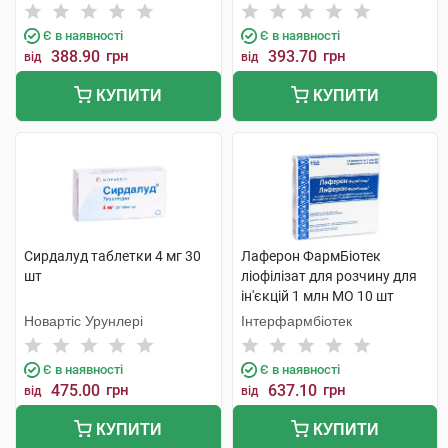
Бельгія
Є в наявності
Є в наявності
388.90
грн
393.70
грн
від
від
КУПИТИ
КУПИТИ
Сирдалуд таблетки 4 мг 30
Лаферон ФармБіотек
шт
ліофілізат для розчину для
ін'єкцій 1 млн МО 10 шт
Новартіс Урунлері
Інтерфармбіотек
Є в наявності
Є в наявності
475.00
грн
637.10
грн
від
від
КУПИТИ
КУПИТИ