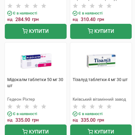
Бельгія
Є в наявності
Є в наявності
284.90
грн
310.40
грн
від
від
КУПИТИ
КУПИТИ
Мідокалм таблетки 50 мг 30
Тізалуд таблетки 4 мг 30 шт
шт
Гедеон Ріхтер
Київський вітамінний завод
Є в наявності
Є в наявності
335.00
грн
335.00
грн
від
від
КУПИТИ
КУПИТИ