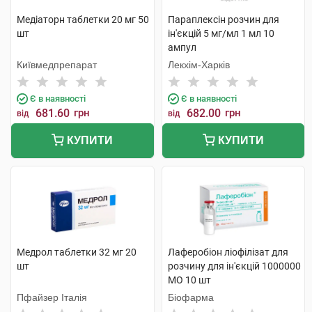
Медіаторн таблетки 20 мг 50
Параплексін розчин для
шт
ін'єкцій 5 мг/мл 1 мл 10
ампул
Київмедпрепарат
Лекхім-Харків
Є в наявності
Є в наявності
681.60
грн
682.00
грн
від
від
КУПИТИ
КУПИТИ
Медрол таблетки 32 мг 20
Лаферобіон ліофілізат для
шт
розчину для ін'єкцій 1000000
МО 10 шт
Пфайзер Італія
Біофарма