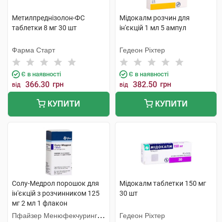
Метилпреднізолон-ФС
Мідокалм розчин для
таблетки 8 мг 30 шт
ін'єкцій 1 мл 5 ампул
Фарма Старт
Гедеон Ріхтер
Є в наявності
Є в наявності
366.30
грн
382.50
грн
від
від
КУПИТИ
КУПИТИ
Солу-Медрол порошок для
Мідокалм таблетки 150 мг
ін'єкцій з розчинником 125
30 шт
мг 2 мл 1 флакон
Пфайзер Менюфекчуринг
Гедеон Ріхтер