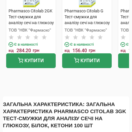
Pharmasco Citolab 2GK
Pharmasco Citolab G
Pharm
Тест-смужки для
Тест-смужки для
Тест-
аналізу сечі на глюкозу
аналізу сечі на глюкозу
аналі
і кетони 50 шт
50 шт
25 шт
ТОВ "НВК "Фармаско"
ТОВ "НВК "Фармаско"
ТОВ "
Є в наявності
Є в наявності
Є в
284.20
грн
156.40
грн
1
від
від
від
КУПИТИ
КУПИТИ
ЗАГАЛЬНА ХАРАКТЕРИСТИКА: ЗАГАЛЬНА
ХАРАКТЕРИСТИКА PHARMASCO CITOLAB 3GK
ТЕСТ-СМУЖКИ ДЛЯ АНАЛІЗУ СЕЧІ НА
ГЛЮКОЗУ, БІЛОК, КЕТОНИ 100 ШТ