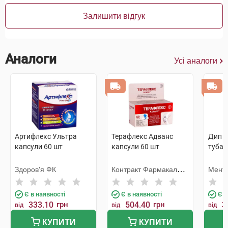
Залишити відгук
Аналоги
Усі аналоги
Артифлекс Ультра
Терафлекс Адванс
Дип Р
капсули 60 шт
капсули 60 шт
туба
Здоров'я ФК
Контракт Фармакал
Менто
Корпорейшн
Є в наявності
Є в наявності
Є в
333.10
грн
504.40
грн
3
від
від
від
КУПИТИ
КУПИТИ