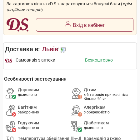
За карткою клієнта «D.S.» нараховуються бонусні бали (
крім
акційних товарів
)
Вхід в кабінет
Доставка в:
Львів
Самовивіз з аптеки
Безкоштовно
Особливості застосування
Дорослим
Дітям
дозволено
з 6-ти років при масі тіла
більше 20 кг
Вагітним
Алергікам
заборонено
з обережністю
Годуючим
Діабетикам
заборонено
дозволено
Температура зберігання
Взаємодія з їжею