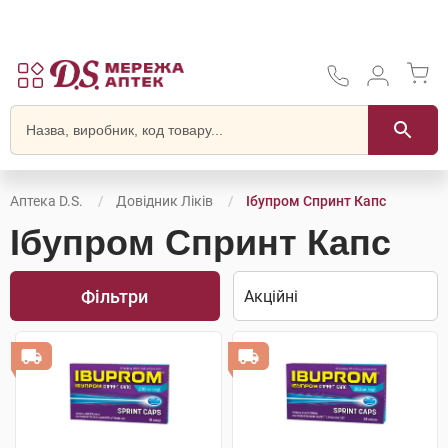
Аптека D.S.
Довідник Ліків
Ібупром Спринт Капс
Ібупром Спринт Капс
Фільтри