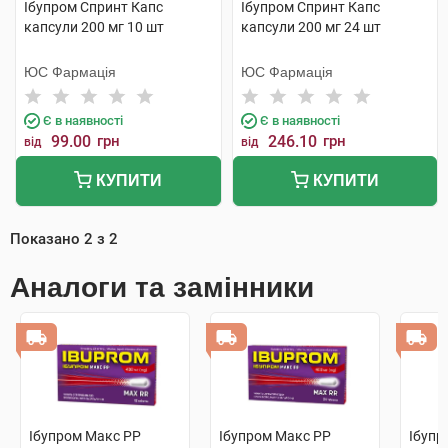
Ібупром Спринт Капс
Ібупром Спринт Капс
капсули 200 мг 10 шт
капсули 200 мг 24 шт
ЮС Фармація
ЮС Фармація
Є в наявності
Є в наявності
99.00
грн
246.10
грн
від
від
КУПИТИ
КУПИТИ
Показано
2
з
2
Аналоги та замінники
Ібупром Макс РР
Ібупром Макс РР
Ібупр