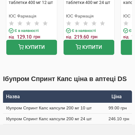
таблетки 400 мг 12 шт
таблетки 400 мг 24 шт
капсу
ЮС Фармація
ЮС Фармація
ЮС Ф
Є в наявності
Є в наявності
Є в
129.10
грн
219.60
грн
1
від
від
від
КУПИТИ
КУПИТИ
Ібупром Спринт Капс ціна в аптеці DS
Назва
Ціна
Ібупром Спринт Капс капсули 200 мг 10 шт
99.00 грн
Ібупром Спринт Капс капсули 200 мг 24 шт
246.10 грн