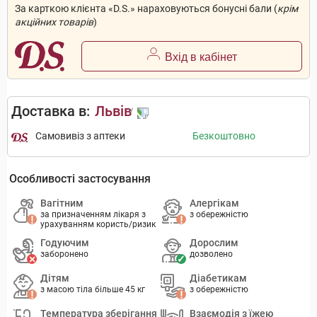
За карткою клієнта «D.S.» нараховуються бонусні бали (
крім
акційних товарів
)
Вхід в кабінет
Доставка в:
Львів
Самовивіз з аптеки
Безкоштовно
Особливості застосування
Вагітним
Алергікам
за призначенням лікаря з
з обережністю
урахуванням користь/ризик
Годуючим
Дорослим
заборонено
дозволено
Дітям
Діабетикам
з масою тіла більше 45 кг
з обережністю
Температура зберігання
Взаємодія з їжею