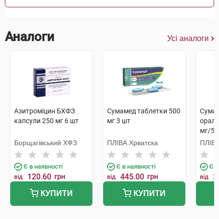
Аналоги
Усі аналоги
Азитроміцин БХФЗ
Сумамед таблетки 500
Сумам
капсули 250 мг 6 шт
мг 3 шт
ораль
мг/5 
Борщагівський ХФЗ
ПЛІВА Хрватска
ПЛІВА
Є в наявності
Є в наявності
Є в
120.60
грн
445.00
грн
3
від
від
від
КУПИТИ
КУПИТИ