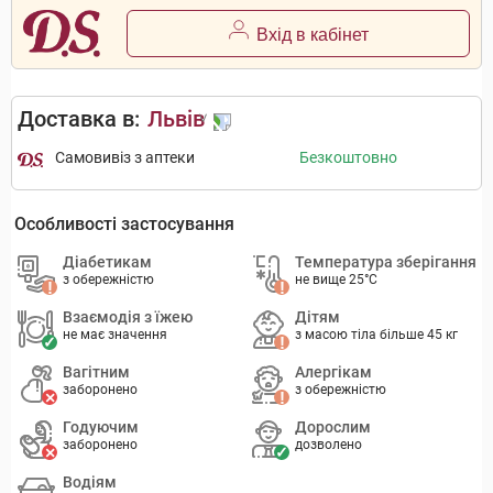
Вхід в кабінет
Доставка в:
Львів
Самовивіз з аптеки
Безкоштовно
Особливості застосування
Діабетикам
Температура зберігання
з обережністю
не вище 25°C
Взаємодія з їжею
Дітям
не має значення
з масою тіла більше 45 кг
Вагітним
Алергікам
заборонено
з обережністю
Годуючим
Дорослим
заборонено
дозволено
Водіям