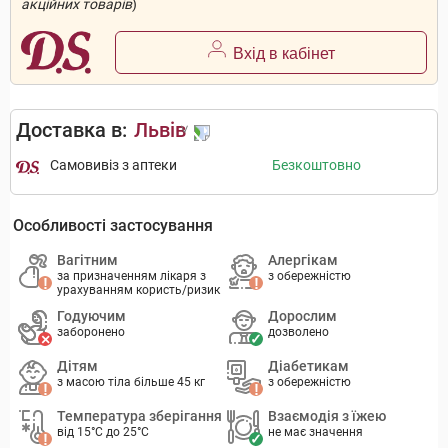
акційних товарів
)
Вхід в кабінет
Доставка в:
Львів
Самовивіз з аптеки
Безкоштовно
Особливості застосування
Вагітним
Алергікам
за призначенням лікаря з
з обережністю
урахуванням користь/ризик
Годуючим
Дорослим
заборонено
дозволено
Дітям
Діабетикам
з масою тіла більше 45 кг
з обережністю
Температура зберігання
Взаємодія з їжею
від 15°C до 25°C
не має значення