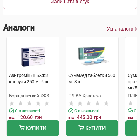
Залишити відгук
Аналоги
Усі аналоги
Азитроміцин БХФЗ
Сумамед таблетки 500
Сумам
капсули 250 мг 6 шт
мг 3 шт
ораль
мг/5 
Борщагівський ХФЗ
ПЛІВА Хрватска
ПЛІВА
Є в наявності
Є в наявності
Є в
120.60
грн
445.00
грн
3
від
від
від
КУПИТИ
КУПИТИ