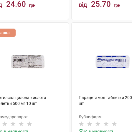
24.60
25.70
д
від
грн
грн
КУПИТИ
КУПИТИ
тавка
етилсаліцилова кислота
Парацетамол таблетки 200
летки 500 мг 10 шт
шт
ївмедпрепарат
Лубнифарм
Є в наявності
Є в наявності