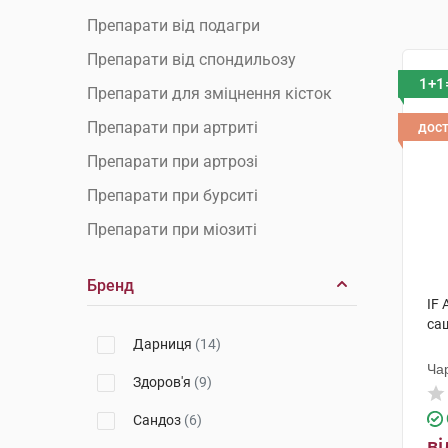
Препарати від подагри
Препарати від спондильозу
1+1
Препарати для зміцнення кісток
Препарати при артриті
дос
Препарати при артрозі
Препарати при бурситі
Препарати при міозиті
Препарати при остеопорозі
Бренд
Препарати при радикуліті
IF
са
Препарати при ревматизмі
Дарниця
(14)
Препарати при розтягуванні
Ча
Здоров'я
(9)
зв'язок
Сандоз
(6)
Протизапальні препарати
ві