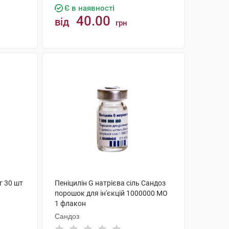
Є в наявності
40.00
від
грн
КУПИТИ
г 30 шт
Пеніцилін G натрієва сіль Сандоз
порошок для ін'єкцій 1000000 МО
1 флакон
Сандоз