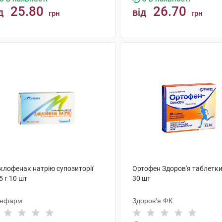
25.80
26.70
д
від
грн
грн
КУПИТИ
КУПИТИ
клофенак натрію супозиторії
Ортофен Здоров'я таблетки
5 г 10 шт
30 шт
нфарм
Здоров'я ФК