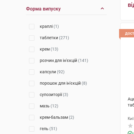
Вітаміни
(3)
ві
Форма випуску
Монфарм
(2)
Київський вітамінний завод
краплі
(1)
(14)
дос
таблетки
(271)
Фітофарм
(3)
крем
(13)
Доктор Хелсі
(1)
розчин для ін'єкцій
(141)
Тернофарм
(2)
капсули
(92)
Фармекс Груп
(7)
порошок для ін'єкцій
(8)
Сандоз
(1)
супозиторії
(3)
Софарма
(4)
Ац
таб
мазь
(12)
ГлаксоСмітКлайн Дангарван
(3)
крем-бальзам
(2)
Ки
Лекхім-Харків
(19)
гель
(51)