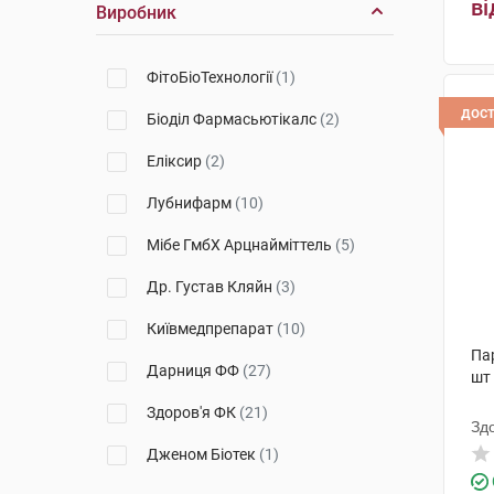
ві
Виробник
Doppel herz
(4)
Ебеве
(6)
ФітоБіоТехнології
(1)
Healix
(2)
дос
Біоділ Фармасьютікалс
(2)
Zest
(1)
Еліксир
(2)
Vitagen
(1)
Лубнифарм
(10)
Natural Factors
(1)
Мібе ГмбХ Арцнайміттель
(5)
VitaCore
(1)
Др. Густав Кляйн
(3)
Solgar
(4)
Київмедпрепарат
(10)
Orthomol
(1)
Па
Дарниця ФФ
(27)
шт
Здоров'я ФК
(21)
Зд
Дженом Біотек
(1)