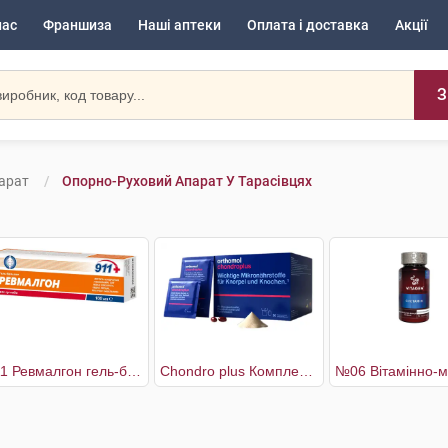
нас
Франшиза
Наші аптеки
Оплата і доставка
Акції
З
арат
Опорно-Руховий Апарат У Тарасівцях
911 Ревмалгон гель-бальзам для суглобів
Chondro plus Комплекс для здоров'я кісток і хрящів 30 днів