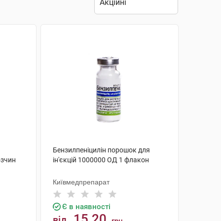
Бензилпеніцилін порошок для
озчин
ін'єкцій 1000000 ОД 1 флакон
Київмедпрепарат
Є в наявності
15.20
від