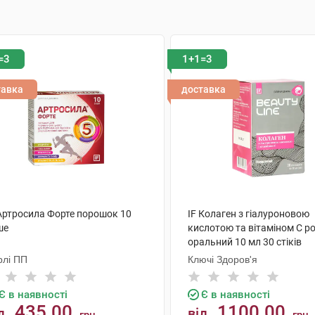
=3
1+1=3
тавка
доставка
 Артросила Форте порошок 10
IF Колаген з гіалуроновою
ше
кислотою та вітаміном C р
оральний 10 мл 30 стіків
рлі ПП
Ключі Здоров'я
Є в наявності
Є в наявності
435.00
1100.00
д
від