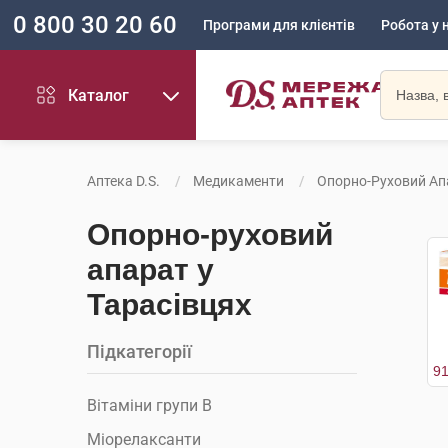
0 800 30 20 60
Програми для клієнтів
Робота у 
Каталог
Аптека D.S.
Медикаменти
Опорно-Руховий Ап
Опорно-руховий
апарат у
Тарасівцях
Підкатегорії
Вітаміни групи В
Міорелаксанти