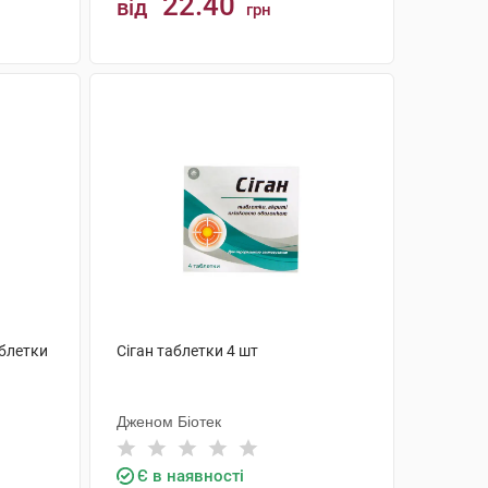
22.40
від
грн
КУПИТИ
аблетки
Сіган таблетки 4 шт
Дженом Біотек
Є в наявності