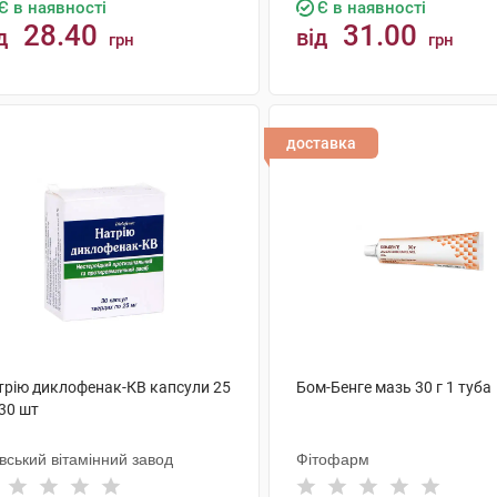
Є в наявності
Є в наявності
28.40
31.00
д
від
грн
грн
КУПИТИ
КУПИТИ
доставка
трію диклофенак-КВ капсули 25
Бом-Бенге мазь 30 г 1 туба
30 шт
вський вітамінний завод
Фітофарм