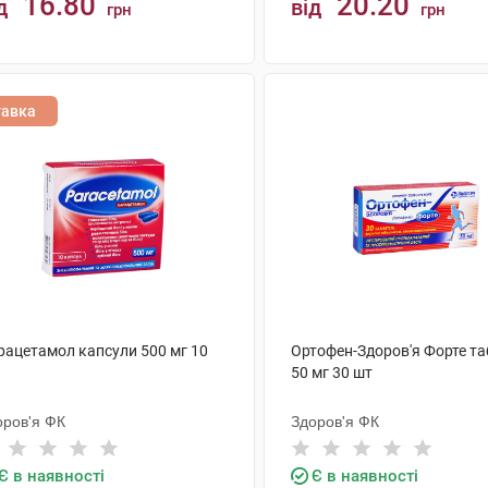
16.80
20.20
д
від
грн
грн
КУПИТИ
КУПИТИ
тавка
рацетамол капсули 500 мг 10
Ортофен-Здоров'я Форте т
50 мг 30 шт
оров'я ФК
Здоров'я ФК
Є в наявності
Є в наявності