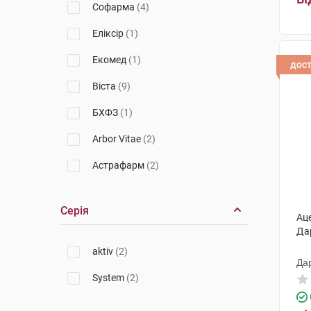
Хондропротектори
Софарма
(4)
Еліксір
(1)
Екомед
(1)
дос
Віста
(9)
БХФЗ
(1)
Arbor Vitae
(2)
Астрафарм
(2)
Аргетт
(5)
Серія
Ац
Тева
(4)
Да
Фармекс
(3)
aktiv
(2)
Да
IF
(11)
System
(2)
Ромфарм
(5)