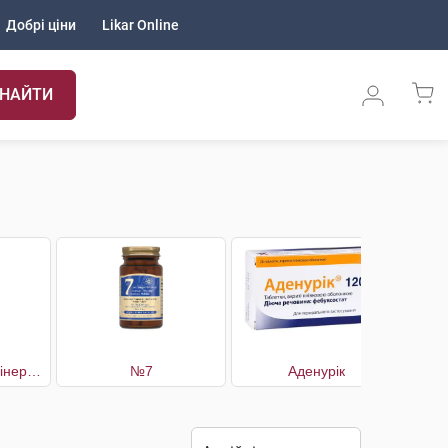
Добрі ціни
Likar Online
НАЙТИ
№06 Вітамінно-мінеральний комплекс Сустамін
№7
Аденурік