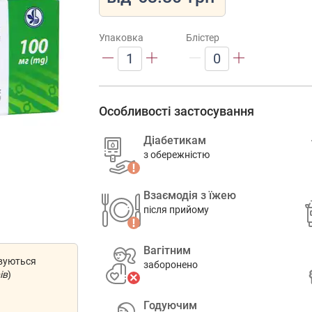
Упаковка
Блістер
1
0
Особливості застосування
Діабетикам
з обережністю
Взаємодія з їжею
після прийому
Вагітним
овуються
заборонено
ів
)
Годуючим