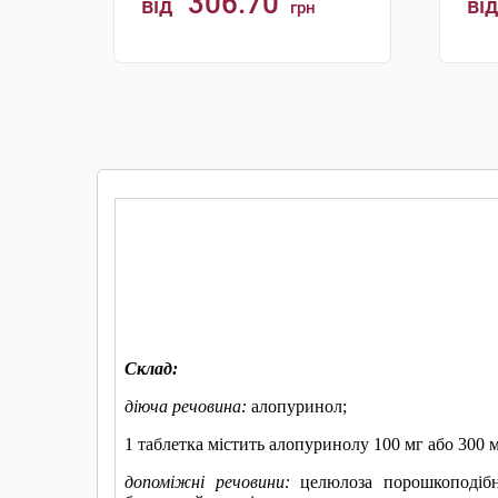
306.70
від
від
грн
КУПИТИ