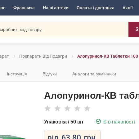
нас
Франшиза
Наші аптеки
Оплата і доставка
Акції
З
арат
Препарати Від Подагри
Алопуринол-КВ Таблетки 100
Інструкція
Відгуки
Аналоги та замінники
Алопуринол-КВ табл
Є в наявності
Упаковка / 50 шт
від
63.80
грн