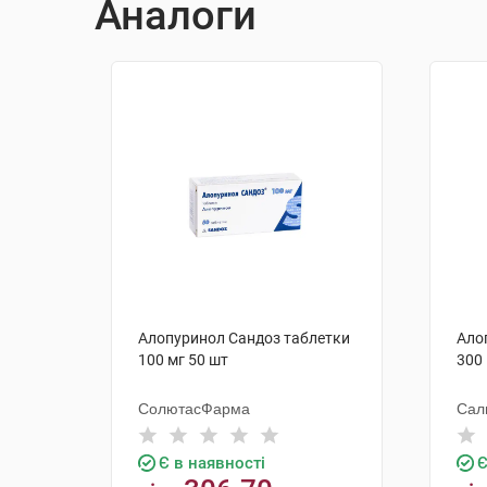
Аналоги
Алопуринол Сандоз таблетки
Ало
100 мг 50 шт
300 
СолютасФарма
Сал
Є в наявності
Є