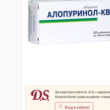
За карткою клієнта «D.S.» нарах
бонусні бали (
крім акційних товар
Вхід в кабінет