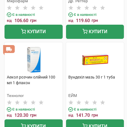
Мікрофарм
Др. Реттер
Є в наявності
Є в наявності
106.60
грн
119.60
грн
від
від
КУПИТИ
КУПИТИ
Аекол розчин олійний 100
Вундехіл мазь 30 г 1 туба
мл 1 флакон
Технолог
ЕЙМ
Є в наявності
Є в наявності
120.30
грн
141.70
грн
від
від
КУПИТИ
КУПИТИ