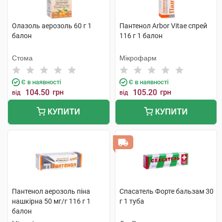
Олазоль аерозоль 60 г 1
Пантенол Arbor Vitae спрей
балон
116 г 1 балон
Стома
Мікрофарм
Є в наявності
Є в наявності
104.50
грн
105.20
грн
від
від
КУПИТИ
КУПИТИ
Пантенол аерозоль піна
Спасатель Форте бальзам 30
нашкірна 50 мг/г 116 г 1
г 1 туба
балон