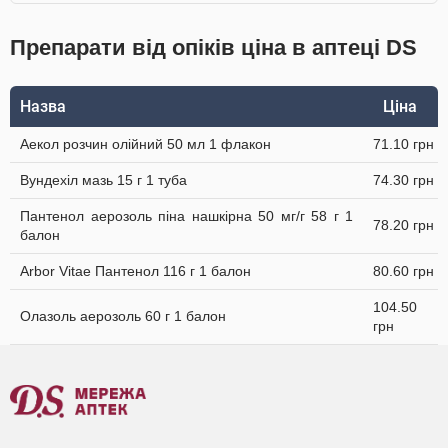
Препарати від опіків ціна в аптеці DS
Назва
Ціна
Аекол розчин олійний 50 мл 1 флакон
71.10 грн
Вундехіл мазь 15 г 1 туба
74.30 грн
Пантенол аерозоль піна нашкірна 50 мг/г 58 г 1
78.20 грн
балон
Arbor Vitae Пантенол 116 г 1 балон
80.60 грн
104.50
Олазоль аерозоль 60 г 1 балон
грн