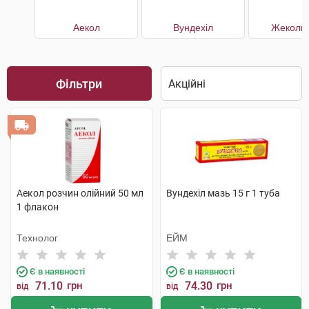
Аекол
Вундехіл
Жеколь 
Фільтри
Аекол розчин олійний 50 мл
Вундехіл мазь 15 г 1 туба
1 флакон
Технолог
ЕЙМ
Є в наявності
Є в наявності
71.10
грн
74.30
грн
від
від