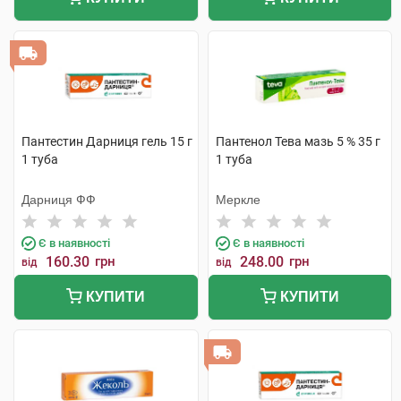
Пантестин Дарниця гель 15 г
Пантенол Тева мазь 5 % 35 г
1 туба
1 туба
Дарниця ФФ
Меркле
Є в наявності
Є в наявності
160.30
грн
248.00
грн
від
від
КУПИТИ
КУПИТИ