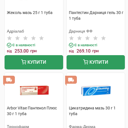
Жеколь мазь 25 г 1 туба
Пантестин Дарниця гель 30 г
1 туба
Адріалаб
Дарниця ФФ
Є в наявності
Є в наявності
253.00
грн
269.10
грн
від
від
КУПИТИ
КУПИТИ
Arbor Vitae Пантенол Плюс
Цикатридина мазь 30 г 1
30 г 1 туба
туба
Тернофарм
Фарма-Дерма