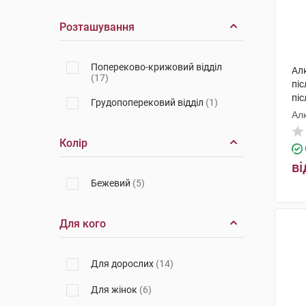
Розташування
Попереково-крижовий відділ
Ал
(17)
пі
пі
Грудопоперековий відділ
(1)
роз
Ал
Колір
ві
Бежевий
(5)
Для кого
Для дорослих
(14)
Для жінок
(6)