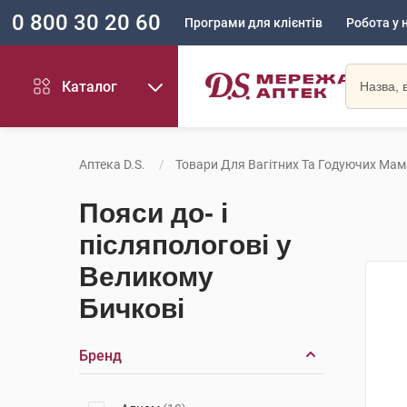
0 800 30 20 60
Програми для клієнтів
Робота у 
Каталог
Аптека D.S.
Товари Для Вагітних Та Годуючих Мам
Пояси до- і
післяпологові у
Великому
Бичкові
Бренд