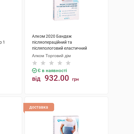
Алком 2020 Бандаж
р 1
післяопераційний та
післяпологовий еластичний
розмір 3 1 шт
Алком Торговий дім
Є в наявності
932.00
від
грн
КУПИТИ
доставка