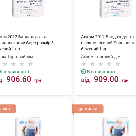
ком 2012 Бандаж до- та
Алком 2012 Бандаж до- та
сляпологовий Євро розмір 3
післяпологовий Євро розмі
жевий 1 шт
бежевий 1 шт
ком Торговий дім
Алком Торговий дім
Є в наявності
Є в наявності
906.60
909.00
д
від
грн
грн
КУПИТИ
КУПИТИ
тавка
доставка