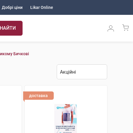
Добрі ціни
Likar Online
НАЙТИ
ликому Бичкові
доставка