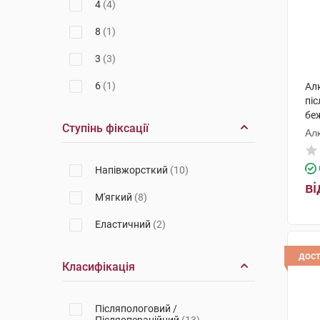
4
(4)
8
(1)
3
(3)
6
(1)
Ал
пі
бе
Ступінь фіксації
Ал
Напівжорсткий
(10)
ві
М'ягкий
(8)
Еластичний
(2)
дос
Класифікація
Післяпологовий /