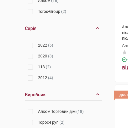
Алком
(18)
Toros-Group
(2)
Ал
Серія
пі
пі
роз
2022
(6)
Ал
2020
(8)
ві
113
(2)
2012
(4)
Виробник
дос
Алком Торговий дім
(18)
Торос-Груп
(2)