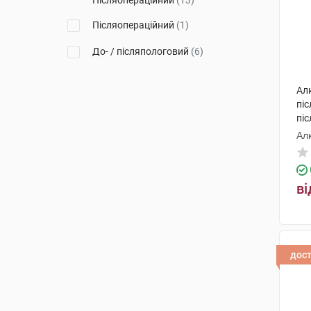
Післяопераційний
(13)
Післяопераційний
(1)
До- / післяпологовий
(6)
Ал
пі
пі
роз
Ал
ві
дос