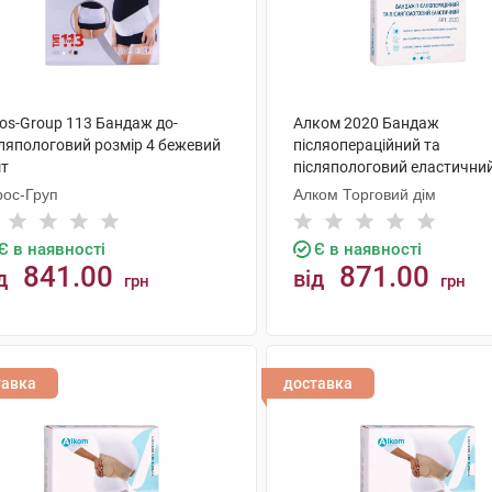
ros-Group 113 Бандаж до-
Алком 2020 Бандаж
сляпологовий розмір 4 бежевий
післяопераційний та
шт
післяпологовий еластични
розмір 8 1 шт
рос-Груп
Алком Торговий дім
Є в наявності
Є в наявності
841.00
871.00
д
від
грн
грн
КУПИТИ
КУПИТИ
тавка
доставка