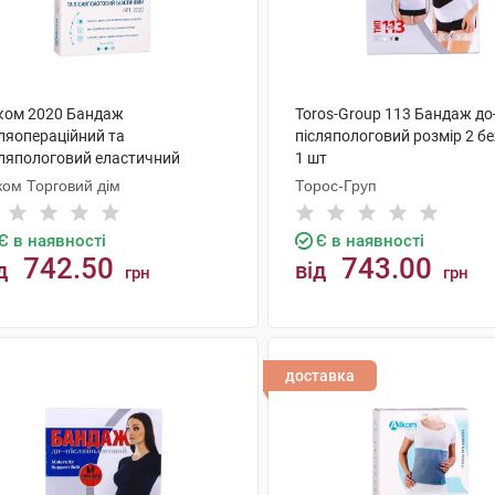
ком 2020 Бандаж
Toros-Group 113 Бандаж до
сляопераційний та
післяпологовий розмір 2 б
сляпологовий еластичний
1 шт
мір 1 1 шт
ком Торговий дім
Торос-Груп
Є в наявності
Є в наявності
742.50
743.00
д
від
грн
грн
КУПИТИ
КУПИТИ
доставка