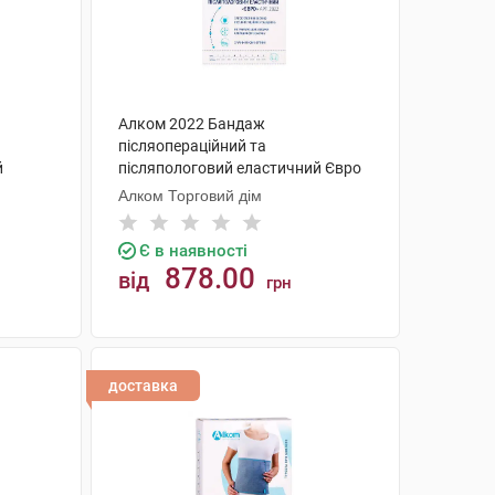
Алком 2022 Бандаж
післяопераційний та
й
післяпологовий еластичний Євро
розмір 7 1 шт
Алком Торговий дім
Є в наявності
878.00
від
грн
КУПИТИ
доставка