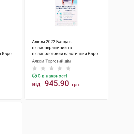
Алком 2022 Бандаж
післяопераційний та
й Євро
післяпологовий еластичний Євро
розмір 4 1 шт
Алком Торговий дім
Є в наявності
945.90
від
грн
КУПИТИ