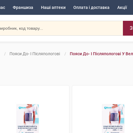
нас
Франшиза
Наші аптеки
Оплата і доставка
Акції
З
Пояси До- І Післяпологові
Пояси До- І Післяпологові У Ве