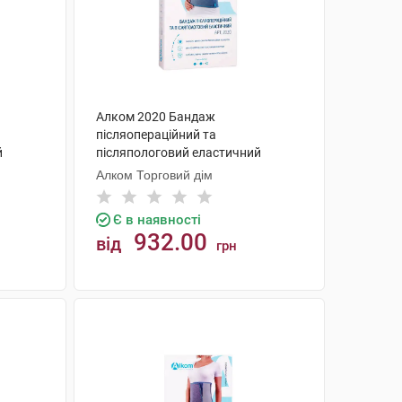
Алком 2020 Бандаж
післяопераційний та
й
післяпологовий еластичний
розмір 5 1 шт
Алком Торговий дім
Є в наявності
932.00
від
грн
КУПИТИ