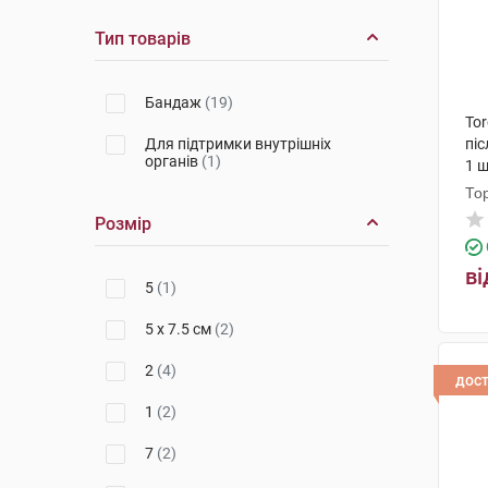
Тип товарів
Бандаж
(19)
To
Для підтримки внутрішніх
пі
органів
(1)
1 
То
Розмір
ві
5
(1)
5 x 7.5 см
(2)
2
(4)
дос
1
(2)
7
(2)