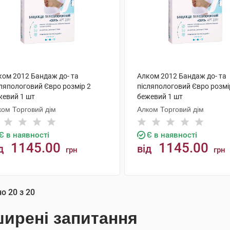
ком 2012 Бандаж до- та
Алком 2012 Бандаж до- та
сляпологовий Євро розмір 2
післяпологовий Євро розмі
жевий 1 шт
бежевий 1 шт
ком Торговий дім
Алком Торговий дім
Є в наявності
Є в наявності
1145.00
1145.00
д
від
грн
грн
КУПИТИ
КУПИТИ
но
20
з
20
ирені запитання