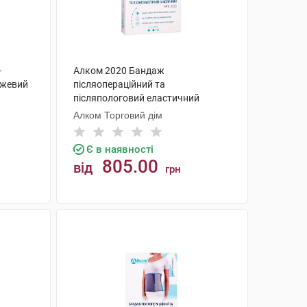
-
Алком 2020 Бандаж
ежевий
післяопераційний та
післяпологовий еластичний
розмір 7 1 шт
Алком Торговий дім
Є в наявності
805.00
від
грн
КУПИТИ