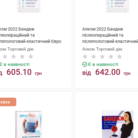
ком 2022 Бандаж
Алком 2022 Бандаж
сляопераційний та
післяопераційний та
сляпологовий еластичний Євро
післяпологовий еластични
мір 5 1 шт
розмір 5 1 шт
ком Торговий дім
Алком Торговий дім
Є в наявності
Є в наявності
605.10
642.00
д
від
грн
грн
КУПИТИ
КУПИТИ
тавка