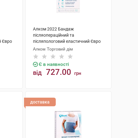
Алком 2022 Бандаж
післяопераційний та
й Євро
післяпологовий еластичний Євро
розмір 2 1 шт
Алком Торговий дім
Є в наявності
727.00
від
грн
КУПИТИ
доставка