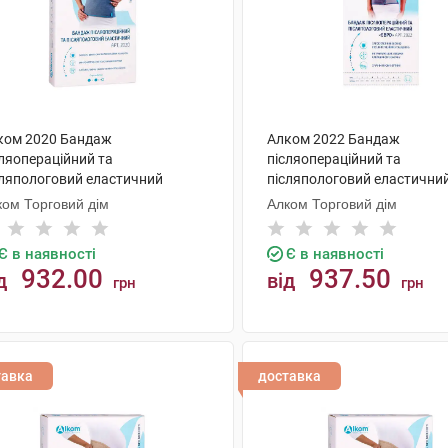
ком 2020 Бандаж
Алком 2022 Бандаж
сляопераційний та
післяопераційний та
сляпологовий еластичний
післяпологовий еластични
мір 6 1 шт
розмір 3 1 шт
ком Торговий дім
Алком Торговий дім
Є в наявності
Є в наявності
932.00
937.50
д
від
грн
грн
КУПИТИ
КУПИТИ
тавка
доставка