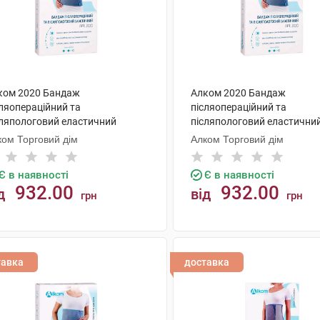
ком 2020 Бандаж
Алком 2020 Бандаж
сляопераційний та
післяопераційний та
сляпологовий еластичний
післяпологовий еластични
мір 4 1 шт
розмір 2 1 шт
ком Торговий дім
Алком Торговий дім
Є в наявності
Є в наявності
932.00
932.00
д
від
грн
грн
КУПИТИ
КУПИТИ
тавка
доставка