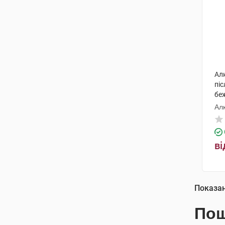
Ал
пі
бе
Ал
ві
Показа
Пош