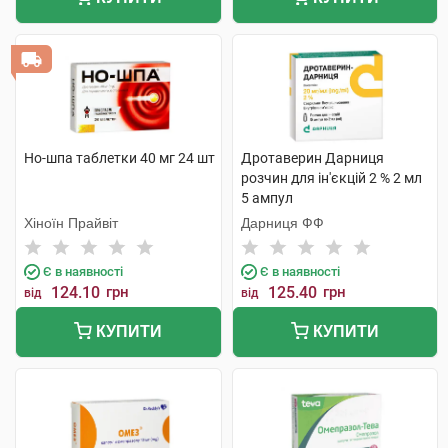
Но-шпа таблетки 40 мг 24 шт
Дротаверин Дарниця
розчин для ін'єкцій 2 % 2 мл
5 ампул
Хіноїн Прайвіт
Дарниця ФФ
Є в наявності
Є в наявності
124.10
грн
125.40
грн
від
від
КУПИТИ
КУПИТИ