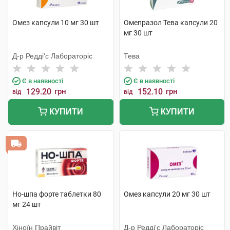
Омез капсули 10 мг 30 шт
Омепразол Тева капсули 20
мг 30 шт
Д-р Редді'с Лабораторіс
Тева
Є в наявності
Є в наявності
129.20
грн
152.10
грн
від
від
КУПИТИ
КУПИТИ
Но-шпа форте таблетки 80
Омез капсули 20 мг 30 шт
мг 24 шт
Хіноїн Прайвіт
Д-р Редді'с Лабораторіс