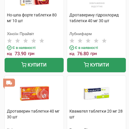
Но-шпа форте таблетки 80
Дротаверину гідрохлорид
мг 10 шт
таблетки 40 мг 30 шт
Хіноїн Прайвіт
Лубнифарм
Є в наявності
Є в наявності
73.90
грн
76.80
грн
від
від
КУПИТИ
КУПИТИ
Дротаверин таблетки 40 мг
Квамател таблетки 20 мг 28
30 шт
шт