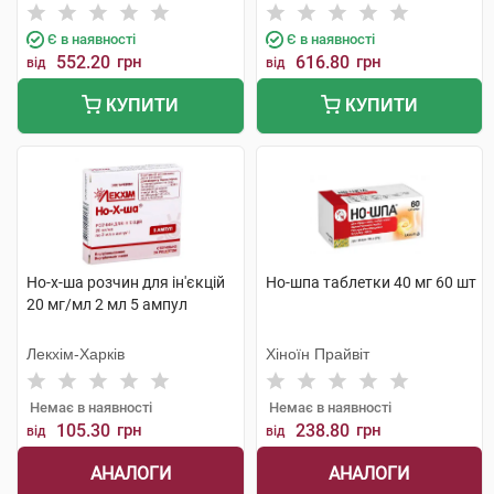
Є в наявності
Є в наявності
552.20
грн
616.80
грн
від
від
КУПИТИ
КУПИТИ
Но-х-ша розчин для ін'єкцій
Но-шпа таблетки 40 мг 60 шт
20 мг/мл 2 мл 5 ампул
Лекхім-Харків
Хіноїн Прайвіт
Немає в наявності
Немає в наявності
105.30
грн
238.80
грн
від
від
АНАЛОГИ
АНАЛОГИ