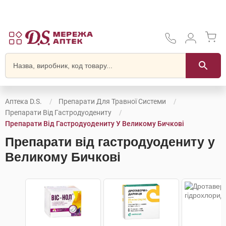
Аптека D.S.
Препарати Для Травної Системи
Препарати Від Гастродуодениту
Препарати Від Гастродуодениту У Великому Бичкові
Препарати від гастродуодениту у
Великому Бичкові