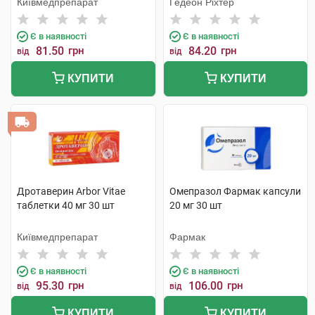
Київмедпрепарат
Гедеон Ріхтер
Є в наявності
Є в наявності
81.50
грн
84.20
грн
від
від
КУПИТИ
КУПИТИ
Дротаверин Arbor Vitae
Омепразол Фармак капсули
таблетки 40 мг 30 шт
20 мг 30 шт
Київмедпрепарат
Фармак
Є в наявності
Є в наявності
95.30
грн
106.00
грн
від
від
КУПИТИ
КУПИТИ