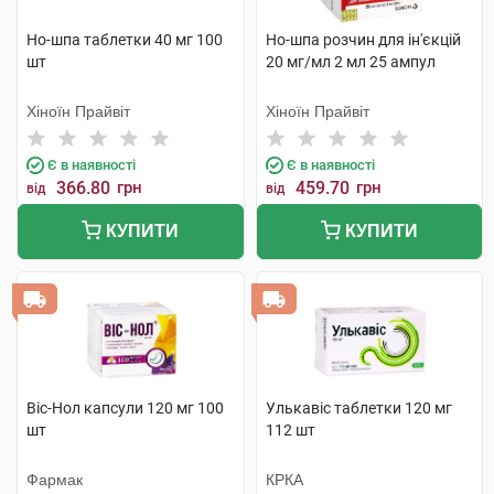
Но-шпа таблетки 40 мг 100
Но-шпа розчин для ін'єкцій
шт
20 мг/мл 2 мл 25 ампул
Хіноїн Прайвіт
Хіноїн Прайвіт
Є в наявності
Є в наявності
366.80
грн
459.70
грн
від
від
КУПИТИ
КУПИТИ
Віс-Нол капсули 120 мг 100
Улькавіс таблетки 120 мг
шт
112 шт
Фармак
КРКА