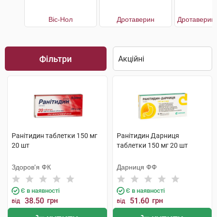
Віс-Нол
Дротаверин
Фільтри
Ранітидин таблетки 150 мг
Ранітидин Дарниця
20 шт
таблетки 150 мг 20 шт
Здоров'я ФК
Дарниця ФФ
Є в наявності
Є в наявності
38.50
грн
51.60
грн
від
від