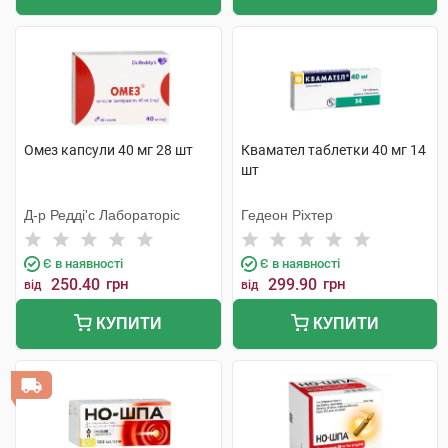
Омез капсули 40 мг 28 шт
Квамател таблетки 40 мг 14
шт
Д-р Редді'с Лабораторіс
Гедеон Ріхтер
Є в наявності
Є в наявності
250.40
грн
299.90
грн
від
від
КУПИТИ
КУПИТИ