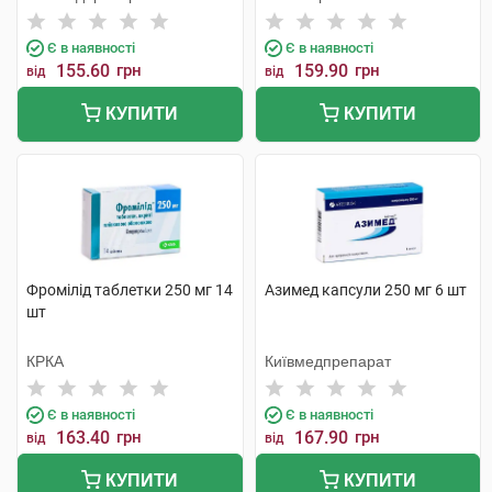
Індастріз
Є в наявності
Є в наявності
155.60
грн
159.90
грн
від
від
КУПИТИ
КУПИТИ
Фромілід таблетки 250 мг 14
Азимед капсули 250 мг 6 шт
шт
КРКА
Київмедпрепарат
Є в наявності
Є в наявності
163.40
грн
167.90
грн
від
від
КУПИТИ
КУПИТИ