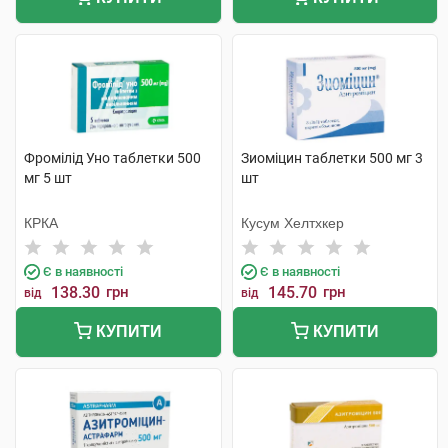
Фромілід Уно таблетки 500
Зиоміцин таблетки 500 мг 3
мг 5 шт
шт
КРКА
Кусум Хелтхкер
Є в наявності
Є в наявності
138.30
грн
145.70
грн
від
від
КУПИТИ
КУПИТИ