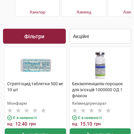
Азиклар
Азимед
Азип
Фільтри
Стрептоцид таблетки 500 мг
Бензилпеніцилін порошок
10 шт
для ін'єкцій 1000000 ОД 1
флакон
Монфарм
Київмедпрепарат
Є в наявності
Є в наявності
12.40
грн
15.10
грн
від
від