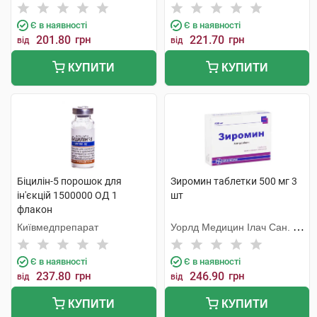
Є в наявності
Є в наявності
201.80
грн
221.70
грн
від
від
КУПИТИ
КУПИТИ
Біцилін-5 порошок для
Зиромин таблетки 500 мг 3
ін'єкцій 1500000 ОД 1
шт
флакон
Київмедпрепарат
Уорлд Медицин Ілач Сан. Ве
Тідж
Є в наявності
Є в наявності
237.80
грн
246.90
грн
від
від
КУПИТИ
КУПИТИ