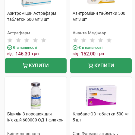
Азитроміцин Астрафарм
Азитроміцин таблетки 500
таблетки 500 мг 3 шт
мг 3 шт
Астрафарм
Ананта Медікеар
Є в наявності
Є в наявності
146.30
грн
152.00
грн
від
від
КУПИТИ
КУПИТИ
Біцилін-3 порошок для
Клабакс OD таблетки 500 мг
ін'єкцій 600000 ОД 1 флакон
5 шт
Київмедпрепарат
Сан Фармасьютикал