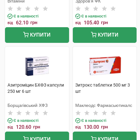
Вітаміни
Здоров'я ФК
Є в наявності
Є в наявності
62.10
грн
105.40
грн
від
від
КУПИТИ
КУПИТИ
Азитроміцин БХФЗ капсули
Зитрокс таблетки 500 мг 3
250 мг 6 шт
шт
Борщагівський ХФЗ
Маклеодс Фармасьютикалс
Є в наявності
Є в наявності
120.60
грн
130.00
грн
від
від
КУПИТИ
КУПИТИ