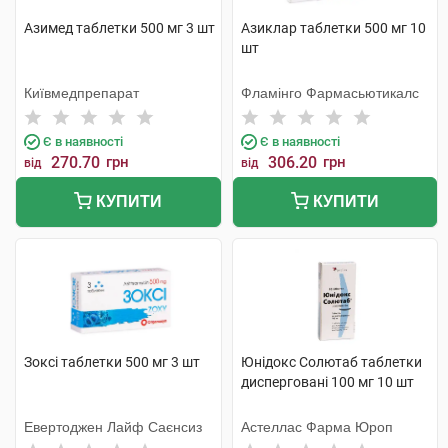
Азимед таблетки 500 мг 3 шт
Азиклар таблетки 500 мг 10
шт
Київмедпрепарат
Фламінго Фармасьютикалс
Є в наявності
Є в наявності
270.70
грн
306.20
грн
від
від
КУПИТИ
КУПИТИ
Зоксі таблетки 500 мг 3 шт
Юнідокс Солютаб таблетки
дисперговані 100 мг 10 шт
Евертоджен Лайф Саєнсиз
Астеллас Фарма Юроп