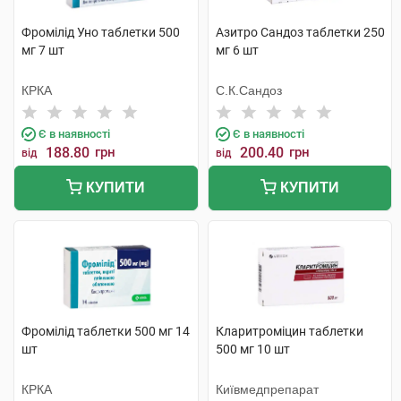
Фромілід Уно таблетки 500
Азитро Сандоз таблетки 250
мг 7 шт
мг 6 шт
КРКА
С.К.Сандоз
Є в наявності
Є в наявності
188.80
грн
200.40
грн
від
від
КУПИТИ
КУПИТИ
Фромілід таблетки 500 мг 14
Кларитроміцин таблетки
шт
500 мг 10 шт
КРКА
Київмедпрепарат