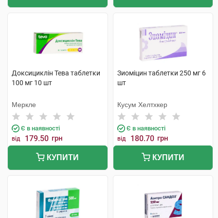
Доксициклін Тева таблетки
Зиоміцин таблетки 250 мг 6
100 мг 10 шт
шт
Меркле
Кусум Хелтхкер
Є в наявності
Є в наявності
179.50
грн
180.70
грн
від
від
КУПИТИ
КУПИТИ