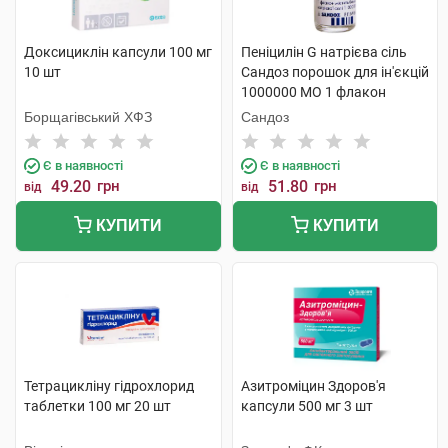
Доксициклін капсули 100 мг
Пеніцилін G натрієва сіль
10 шт
Сандоз порошок для ін'єкцій
1000000 МО 1 флакон
Борщагівський ХФЗ
Сандоз
Є в наявності
Є в наявності
49.20
грн
51.80
грн
від
від
КУПИТИ
КУПИТИ
Тетрацикліну гідрохлорид
Азитроміцин Здоров'я
таблетки 100 мг 20 шт
капсули 500 мг 3 шт