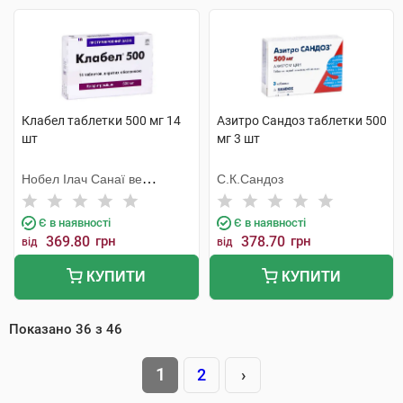
Клабел таблетки 500 мг 14
Азитро Сандоз таблетки 500
шт
мг 3 шт
Нобел Ілач Санаї ве
С.К.Сандоз
Тіджарет
Є в наявності
Є в наявності
369.80
грн
378.70
грн
від
від
КУПИТИ
КУПИТИ
Показано
36
з
46
1
2
›